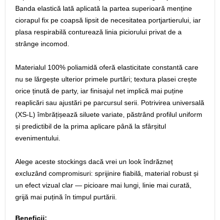
Banda elastică lată aplicată la partea superioară menține
ciorapul fix pe coapsă lipsit de necesitatea portjartierului, iar
plasa respirabilă conturează linia piciorului privat de a
strânge incomod.
Materialul 100% poliamidă oferă elasticitate constantă care
nu se lărgește ulterior primele purtări; textura plasei crește
orice ținută de party, iar finisajul net implică mai puține
reaplicări sau ajustări pe parcursul serii. Potrivirea universală
(XS-L) îmbrățișează siluete variate, păstrând profilul uniform
și predictibil de la prima aplicare până la sfârșitul
evenimentului.
Alege aceste stockings dacă vrei un look îndrăzneț
excluzând compromisuri: sprijinire fiabilă, material robust și
un efect vizual clar — picioare mai lungi, linie mai curată,
grijă mai puțină în timpul purtării.
Beneficii: