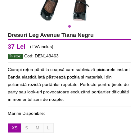
Dresuri Leg Avenue Tiana Negru
37 Lei
(TVA inclus)
Cod: DEN149463
În stoc
Ciorapi rețea până la coapsă care subliniază picioarele instant.
Banda elastică lată păstrează poziția și materialul din
poliamidă rezistă purtărilor repetate. Perfecte pentru ținute de
party sau look-uri provocatoare excluzând portjartier dificultăți
în momentul serii de noapte.
Mărimi Disponibile:
XS
S
M
L