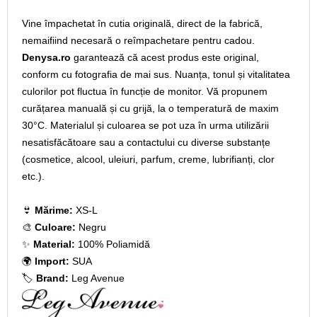
Vine împachetat în cutia originală, direct de la fabrică,
nemaifiind necesară o reîmpachetare pentru cadou.
Denysa.ro
garantează că acest produs este original,
conform cu fotografia de mai sus. Nuanța, tonul și vitalitatea
culorilor pot fluctua în funcție de monitor. Vă propunem
curățarea manuală și cu grijă, la o temperatură de maxim
30°C. Materialul și culoarea se pot uza în urma utilizării
nesatisfăcătoare sau a contactului cu diverse substanțe
(cosmetice, alcool, uleiuri, parfum, creme, lubrifianți, clor
etc.).
👙
Mărime:
XS-L
🎨
Culoare:
Negru
✨
Material:
100% Poliamidă
🌍
Import:
SUA
🏷️
Brand:
Leg Avenue