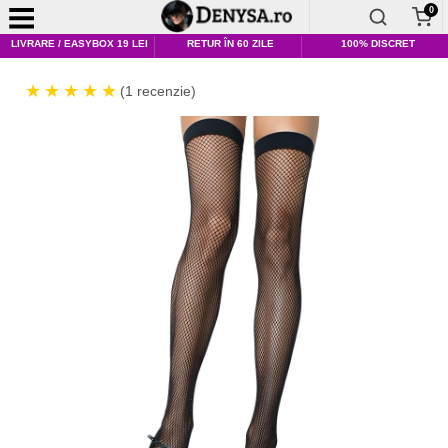
0
LIVRARE / EASYBOX 19 LEI
RETUR ÎN 60 ZILE
100% DISCRET
(1 recenzie)