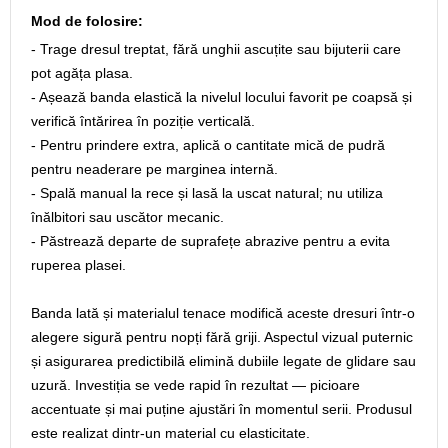
Mod de folosire:
- Trage dresul treptat, fără unghii ascuțite sau bijuterii care
pot agăța plasa.
- Așează banda elastică la nivelul locului favorit pe coapsă și
verifică întărirea în poziție verticală.
- Pentru prindere extra, aplică o cantitate mică de pudră
pentru neaderare pe marginea internă.
- Spală manual la rece și lasă la uscat natural; nu utiliza
înălbitori sau uscător mecanic.
- Păstrează departe de suprafețe abrazive pentru a evita
ruperea plasei.
Banda lată și materialul tenace modifică aceste dresuri într-o
alegere sigură pentru nopți fără griji. Aspectul vizual puternic
și asigurarea predictibilă elimină dubiile legate de glidare sau
uzură. Investiția se vede rapid în rezultat — picioare
accentuate și mai puține ajustări în momentul serii. Produsul
este realizat dintr-un material cu elasticitate.