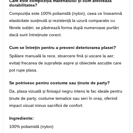
Care este compoziția materialului și cum afectează
durabilitatea?
Compoziția este 100% poliamidă (nylon), ceea ce înseamnă
elasticitate susținută și rezistență la uzură comparativ cu
fibrele subțiri; se păstrează forma după numeroase purtări
dacă sunt întreținute corect.
Cum se întrețin pentru a preveni deteriorarea plasei?
Spălare manuală la rece, stoarcere fină și uscare la aer;
evitați frecarea de suprafețe aspre și obiectele ascuțite care
pot rupe plasa.
Se potrivesc pentru costume sau ținute de party?
Da, plasa vizuală și finisajul negru intens le fac ideale pentru
ținute de party, costume tematice sau seri în oraș, oferind
impact vizual minus sacrificii de confort.
Ingrediente:
100% poliamidă (nylon)