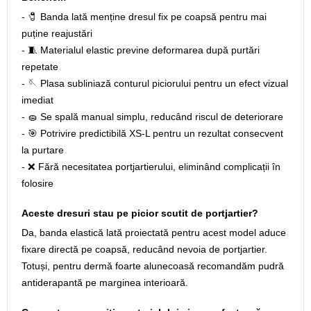
- 🧷 Banda lată menține dresul fix pe coapsă pentru mai
puține reajustări
- 🧵 Materialul elastic previne deformarea după purtări
repetate
- 🪡 Plasa subliniază conturul piciorului pentru un efect vizual
imediat
- 🧽 Se spală manual simplu, reducând riscul de deteriorare
- 🎯 Potrivire predictibilă XS-L pentru un rezultat consecvent
la purtare
- ❌ Fără necesitatea portjartierului, eliminând complicații în
folosire
Aceste dresuri stau pe picior scutit de portjartier?
Da, banda elastică lată proiectată pentru acest model aduce
fixare directă pe coapsă, reducând nevoia de portjartier.
Totuși, pentru dermă foarte alunecoasă recomandăm pudră
antiderapantă pe marginea interioară.