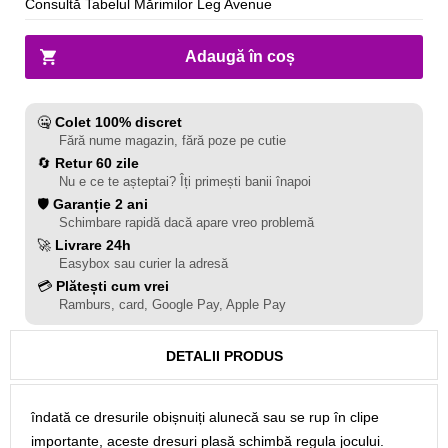
Consultă Tabelul Mărimilor Leg Avenue
Adaugă în coș
🤐
Colet 100% discret
Fără nume magazin, fără poze pe cutie
🔄
Retur 60 zile
Nu e ce te așteptai? Îți primești banii înapoi
🛡️
Garanție 2 ani
Schimbare rapidă dacă apare vreo problemă
🚀
Livrare 24h
Easybox sau curier la adresă
💳
Plătești cum vrei
Ramburs, card, Google Pay, Apple Pay
DETALII PRODUS
îndată ce dresurile obișnuiți alunecă sau se rup în clipe
importante, aceste dresuri plasă schimbă regula jocului.