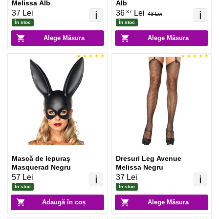
Melissa Alb
Alb
.37
37 Lei
36
Lei
ℹ️
ℹ️
43 Lei
În stoc
În stoc
Alege Măsura
Alege Măsura
Mască de Iepuraș
Dresuri Leg Avenue
Masquerad Negru
Melissa Negru
57 Lei
37 Lei
ℹ️
ℹ️
În stoc
În stoc
Adaugă în coș
Alege Măsura