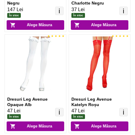
Negru
Charlotte Negru
147 Lei
37 Lei
ℹ️
ℹ️
În stoc
În stoc
Alege Măsura
Alege Măsura
Dresuri Leg Avenue
Dresuri Leg Avenue
Opaque Alb
Katelyn Roșu
47 Lei
47 Lei
ℹ️
ℹ️
În stoc
În stoc
Alege Măsura
Alege Măsura