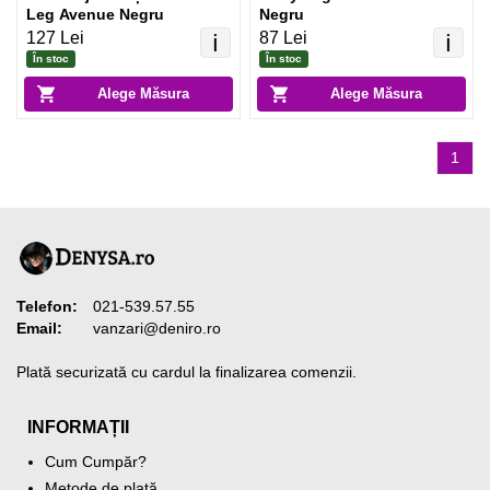
Leg Avenue Negru
Negru
127 Lei
87 Lei
ℹ️
ℹ️
În stoc
În stoc
Alege Măsura
Alege Măsura
1
Telefon:
021-539.57.55
Email:
vanzari@deniro.ro
Plată securizată cu cardul la finalizarea comenzii.
INFORMAȚII
Cum Cumpăr?
Metode de plată