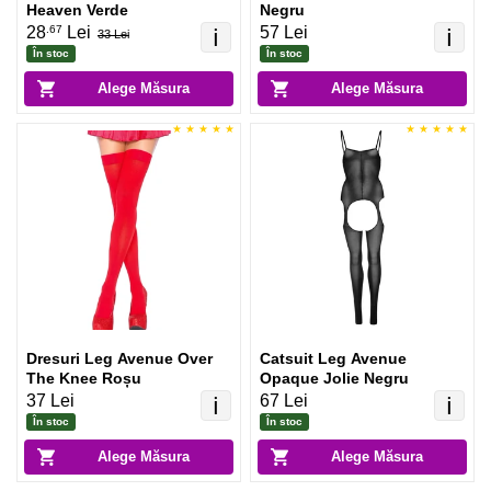
Heaven Verde
Negru
.67
28
Lei
57 Lei
ℹ️
ℹ️
33 Lei
În stoc
În stoc
Alege Măsura
Alege Măsura
Dresuri Leg Avenue Over
Catsuit Leg Avenue
The Knee Roșu
Opaque Jolie Negru
37 Lei
67 Lei
ℹ️
ℹ️
În stoc
În stoc
Alege Măsura
Alege Măsura