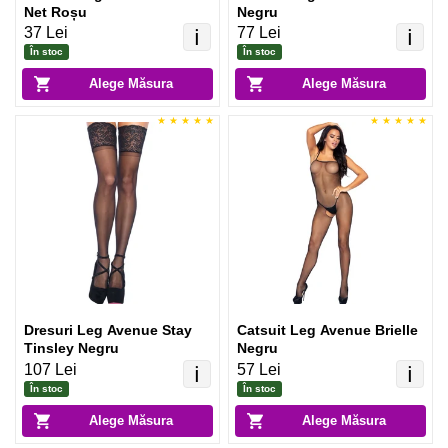
Net Roșu
Negru
37 Lei
77 Lei
ℹ️
ℹ️
În stoc
În stoc
Alege Măsura
Alege Măsura
Dresuri Leg Avenue Stay
Catsuit Leg Avenue Brielle
Tinsley Negru
Negru
107 Lei
57 Lei
ℹ️
ℹ️
În stoc
În stoc
Alege Măsura
Alege Măsura