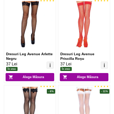
Dresuri Leg Avenue Arlette
Dresuri Leg Avenue
Negru
Priscilla Roșu
37 Lei
37 Lei
ℹ️
ℹ️
În stoc
În stoc
Alege Măsura
Alege Măsura
- 6%
- 11%