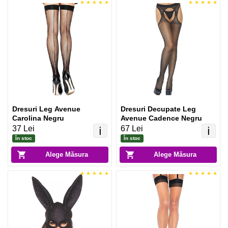
Dresuri Leg Avenue
Dresuri Decupate Leg
Carolina Negru
Avenue Cadence Negru
37 Lei
67 Lei
ℹ️
ℹ️
În stoc
În stoc
Alege Măsura
Alege Măsura