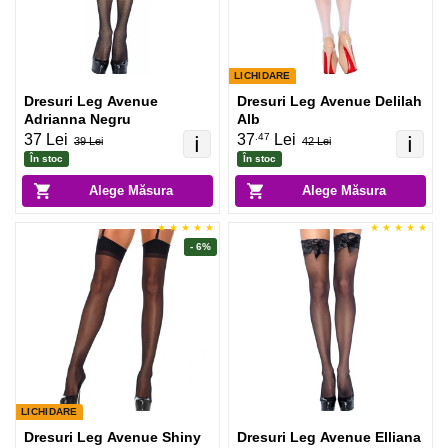
LICHIDARE
Dresuri Leg Avenue
Dresuri Leg Avenue Delilah
Adrianna Negru
Alb
.47
37 Lei
37
Lei
ℹ️
ℹ️
39 Lei
42 Lei
În stoc
În stoc
Alege Măsura
Alege Măsura
- 6%
LICHIDARE
Dresuri Leg Avenue Shiny
Dresuri Leg Avenue Elliana