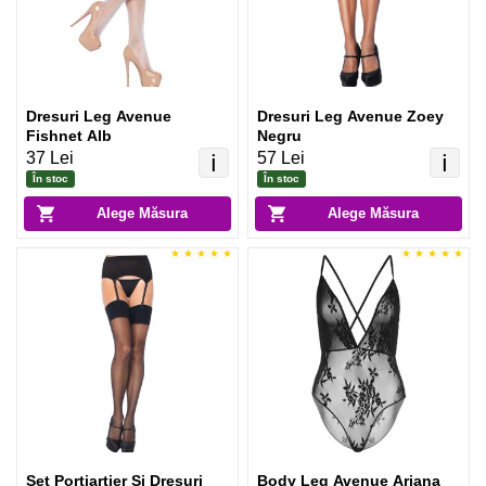
Dresuri Leg Avenue
Dresuri Leg Avenue Zoey
Fishnet Alb
Negru
37 Lei
57 Lei
ℹ️
ℹ️
În stoc
În stoc
Alege Măsura
Alege Măsura
Set Portjartier Și Dresuri
Body Leg Avenue Ariana