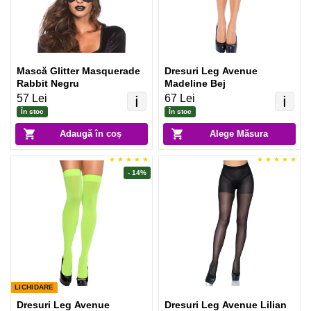
Mască Glitter Masquerade
Dresuri Leg Avenue
Rabbit Negru
Madeline Bej
57 Lei
67 Lei
ℹ️
ℹ️
În stoc
În stoc
Adaugă în coș
Alege Măsura
- 14%
LICHIDARE
Dresuri Leg Avenue
Dresuri Leg Avenue Lilian