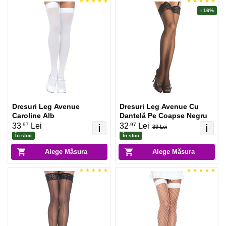
- 16%
Dresuri Leg Avenue
Dresuri Leg Avenue Cu
Caroline Alb
Dantelă Pe Coapse Negru
.97
.97
33
Lei
32
Lei
ℹ️
ℹ️
39 Lei
În stoc
În stoc
Alege Măsura
Alege Măsura