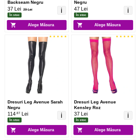
Backseam Negru
Negru
37 Lei
47 Lei
ℹ️
ℹ️
39 Lei
În stoc
În stoc
Alege Măsura
Alege Măsura
Dresuri Leg Avenue Sarah
Dresuri Leg Avenue
Negru
Kensley Roz
.87
114
Lei
37 Lei
ℹ️
ℹ️
În stoc
În stoc
Alege Măsura
Alege Măsura