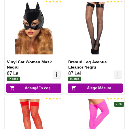
Vinyl Cat Woman Mask
Dresuri Leg Avenue
Negru
Eleanor Negru
67 Lei
87 Lei
ℹ️
ℹ️
În stoc
În stoc
Adaugă în coș
Alege Măsura
- 5%