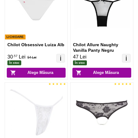
LICHIDARE
Chilot Obsessive Luiza Alb
Chilot Allure Naughty
Vanilla Panty Negru
.57
30
Lei
47 Lei
ℹ️
ℹ️
54 Lei
În stoc
În stoc
Alege Măsura
Alege Măsura