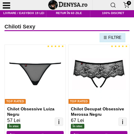
0
LIVRARE / EASYBOX 19 LEI
RETUR ÎN 60 ZILE
100% DISCRET
Chiloti Sexy
☰ FILTRE
TOP RATED
TOP RATED
Chilot Obsessive Luiza
Chilot Decupat Obsessive
Negru
Merossa Negru
57 Lei
67 Lei
ℹ️
ℹ️
În stoc
În stoc