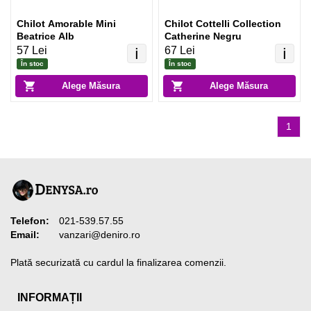
Chilot Amorable Mini
Chilot Cottelli Collection
Beatrice Alb
Catherine Negru
57 Lei
67 Lei
ℹ️
ℹ️
În stoc
În stoc
Alege Măsura
Alege Măsura
1
Telefon:
021-539.57.55
Email:
vanzari@deniro.ro
Plată securizată cu cardul la finalizarea comenzii.
INFORMAȚII