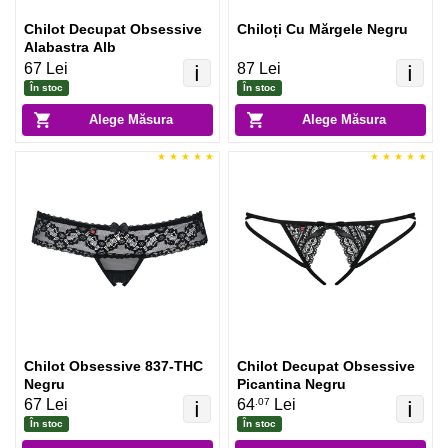
Chilot Decupat Obsessive
Chiloți Cu Mărgele Negru
Alabastra Alb
67 Lei
87 Lei
ℹ️
ℹ️
În stoc
În stoc
Alege Măsura
Alege Măsura
Chilot Obsessive 837-THC
Chilot Decupat Obsessive
Negru
Picantina Negru
.07
67 Lei
64
Lei
ℹ️
ℹ️
În stoc
În stoc