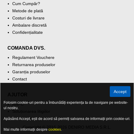
Cum Cumpăr?
Metode de plată
Costuri de livrare
Ambalare discretă
Confidențialitate
COMANDA DVS.
Regulament Vouchere
Returnarea produselor
Garanția produselor
Contact
Accept
AJUTOR
Folosim cookie-uri pentru a îmbunătăți experiența ta de navigare pe website-
ANPC
ul nostru.
Soluționarea litigiilor
Apăsând Accept, ești de acord să permiți salvarea de informații prin cookie-uri.
Copyright © 2016-2026 DENIRO MEDIA S.R.L.
Mai multe informații despre
cookies
.