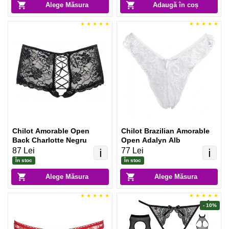
Alege Măsura
Adaugă în coș
Chilot Amorable Open
Chilot Brazilian Amorable
Back Charlotte Negru
Open Adalyn Alb
87 Lei
77 Lei
ℹ️
ℹ️
În stoc
În stoc
Alege Măsura
Alege Măsura
- 10%