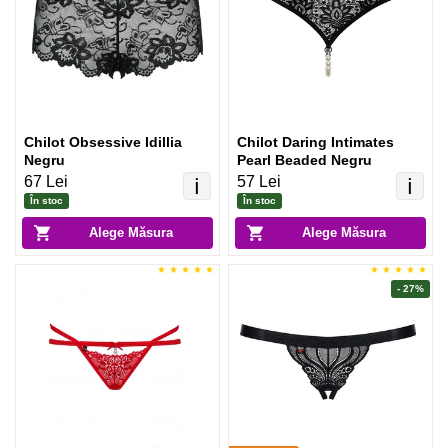
Chilot Obsessive Idillia
Chilot Daring Intimates
Negru
Pearl Beaded Negru
67 Lei
57 Lei
ℹ️
ℹ️
În stoc
În stoc
Alege Măsura
Alege Măsura
- 27%