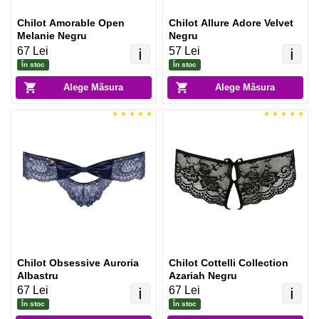
Chilot Amorable Open
Chilot Allure Adore Velvet
Melanie Negru
Negru
67 Lei
57 Lei
ℹ️
ℹ️
În stoc
În stoc
Alege Măsura
Alege Măsura
Chilot Obsessive Auroria
Chilot Cottelli Collection
Albastru
Azariah Negru
67 Lei
67 Lei
ℹ️
ℹ️
În stoc
În stoc