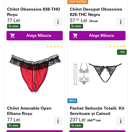
TOP RATED
Chilot Obsessive 838-THO
Chilot Decupat Obsessive
Roșu
828-THC Negru
.37
77 Lei
57
Lei
ℹ️
ℹ️
78 Lei
În stoc
În stoc
Alege Măsura
Alege Măsura
- 9%
NOU
Chilot Amorable Open
Pachet Seducție Totală: Kit
Elliana Roșu
Servitoare și Catsuit
77 Lei
237 Lei
ℹ️
ℹ️
258
Lei
.84
În stoc
În stoc