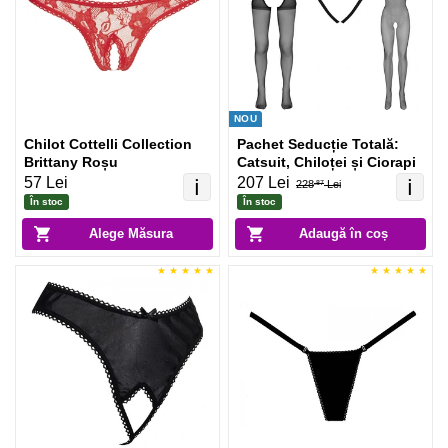
NOU
Chilot Cottelli Collection
Pachet Seducție Totală:
Brittany Roșu
Catsuit, Chiloței și Ciorapi
57 Lei
207 Lei
ℹ️
ℹ️
228
Lei
.87
În stoc
În stoc
Alege Măsura
Adaugă în coș