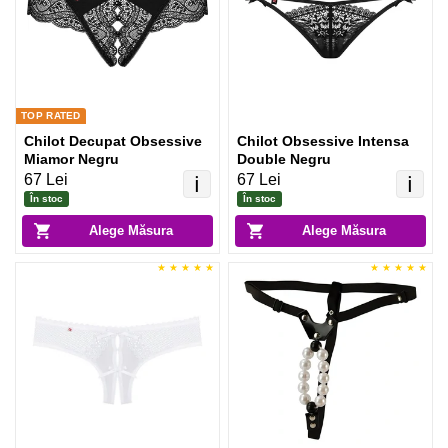
TOP RATED
Chilot Decupat Obsessive
Chilot Obsessive Intensa
Miamor Negru
Double Negru
67 Lei
67 Lei
ℹ️
ℹ️
În stoc
În stoc
Alege Măsura
Alege Măsura