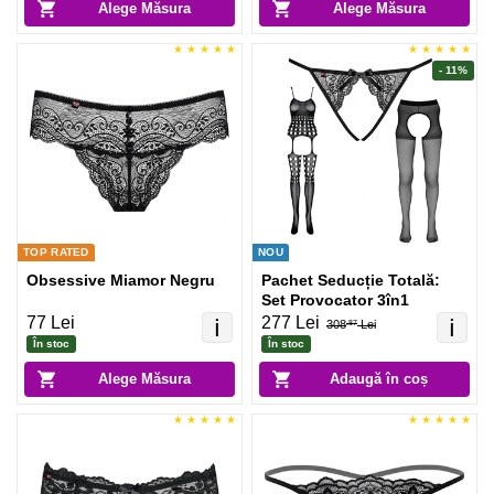
Alege Măsura
Alege Măsura
- 11%
TOP RATED
NOU
Obsessive Miamor Negru
Pachet Seducție Totală:
Set Provocator 3în1
77 Lei
277 Lei
ℹ️
ℹ️
308
Lei
.87
În stoc
În stoc
Alege Măsura
Adaugă în coș