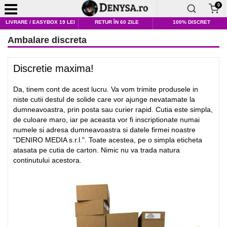
0
LIVRARE / EASYBOX 19 LEI
RETUR ÎN 60 ZILE
100% DISCRET
Ambalare discreta
Discretie maxima!
Da, tinem cont de acest lucru. Va vom trimite produsele in
niste cutii destul de solide care vor ajunge nevatamate la
dumneavoastra, prin posta sau curier rapid. Cutia este simpla,
de culoare maro, iar pe aceasta vor fi inscriptionate numai
numele si adresa dumneavoastra si datele firmei noastre
"DENIRO MEDIA s.r.l.". Toate acestea, pe o simpla eticheta
atasata pe cutia de carton. Nimic nu va trada natura
continutului acestora.