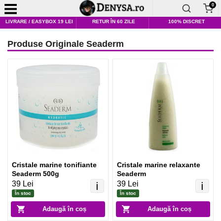
0
LIVRARE / EASYBOX 19 LEI
RETUR ÎN 60 ZILE
100% DISCRET
Produse Originale Seaderm
Cristale marine tonifiante
Cristale marine relaxante
Seaderm 500g
Seaderm
39 Lei
39 Lei
ℹ️
ℹ️
În stoc
În stoc
Adaugă în coș
Adaugă în coș