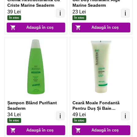
Criste Marine Seaderm
Marine Seaderm
39 Lei
23 Lei
ℹ️
ℹ️
În stoc
În stoc
Adaugă în coș
Adaugă în coș
Șampon Blând Purifiant
Ceară Moale Fondantă
Seaderm
Pentru Duș Și Baie
Seaderm
34 Lei
49 Lei
ℹ️
ℹ️
În stoc
În stoc
Adaugă în coș
Adaugă în coș