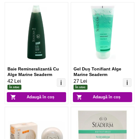
Baie Remineralizantă Cu
Gel Duș Tonifiant Alge
Alge Marine Seaderm
Marine Seaderm
42 Lei
27 Lei
ℹ️
ℹ️
În stoc
În stoc
Adaugă în coș
Adaugă în coș