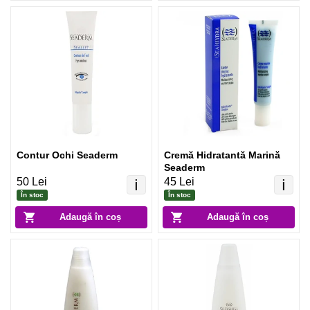
Contur Ochi Seaderm
Cremă Hidratantă Marină
Seaderm
50 Lei
45 Lei
ℹ️
ℹ️
În stoc
În stoc
Adaugă în coș
Adaugă în coș