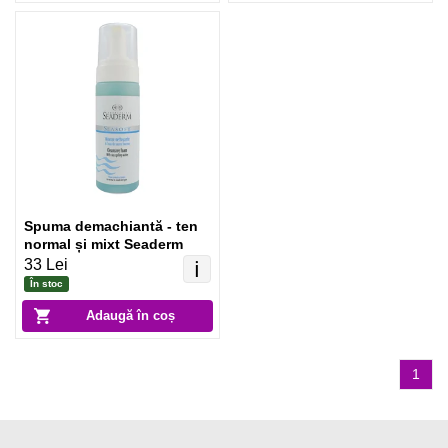
Spuma demachiantă - ten
normal și mixt Seaderm
33 Lei
ℹ️
În stoc
Adaugă în coș
1