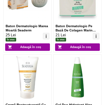
Baton Dermatologic Marea
Baton Dermatologic Pe
Moartă Seaderm
Bază De Colagen Marin
Seaderm
25 Lei
21 Lei
ℹ️
ℹ️
În stoc
În stoc
Adaugă în coș
Adaugă în coș
Cremă Restructurantă Cu
Gel Duș Hidratant Alge