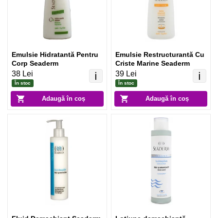
Emulsie Hidratantă Pentru
Emulsie Restructurantă Cu
Corp Seaderm
Criste Marine Seaderm
38 Lei
39 Lei
ℹ️
ℹ️
În stoc
În stoc
Adaugă în coș
Adaugă în coș