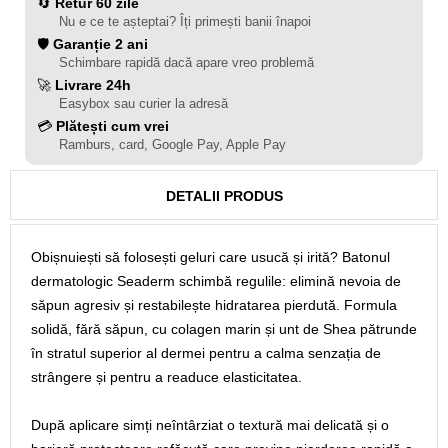
🔄
Retur 60 zile
Nu e ce te așteptai? Îți primești banii înapoi
🛡️
Garanție 2 ani
Schimbare rapidă dacă apare vreo problemă
🚀
Livrare 24h
Easybox sau curier la adresă
💳
Plătești cum vrei
Ramburs, card, Google Pay, Apple Pay
DETALII PRODUS
Obișnuiești să folosești geluri care usucă și irită? Batonul
dermatologic Seaderm schimbă regulile: elimină nevoia de
săpun agresiv și restabilește hidratarea pierdută. Formula
solidă, fără săpun, cu colagen marin și unt de Shea pătrunde
în stratul superior al dermei pentru a calma senzația de
strângere și pentru a readuce elasticitatea.
După aplicare simți neîntârziat o textură mai delicată și o