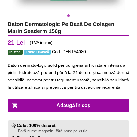
Baton Dermatologic Pe Bază De Colagen
Marin Seaderm 150g
21 Lei
(TVA inclus)
Cod: DEN154080
În stoc
Ediție Limitată
Baton dermato-logic solid pentru igiena și hidratare intensă a
pielii. Hidratează profund până la 24 de ore și calmează dermă
sensibilă. Adecvat pentru tegument uscată, sensibilă sau iritată
la utilizare zilnică și preventivă pentru uscăciune recurentă.
Adaugă în coș
🤐
Colet 100% discret
Fără nume magazin, fără poze pe cutie