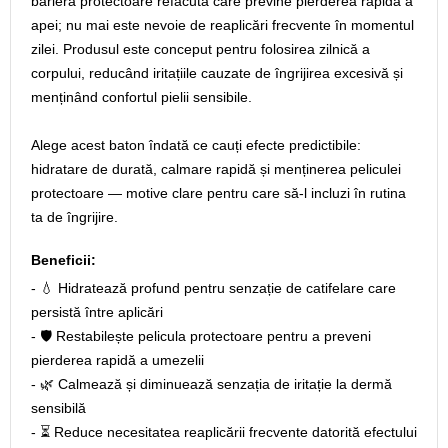
barieră protectoare refăcută care previne pierderea rapidă a
apei; nu mai este nevoie de reaplicări frecvente în momentul
zilei. Produsul este conceput pentru folosirea zilnică a
corpului, reducând iritațiile cauzate de îngrijirea excesivă și
menținând confortul pielii sensibile.
Alege acest baton îndată ce cauți efecte predictibile:
hidratare de durată, calmare rapidă și menținerea peliculei
protectoare — motive clare pentru care să-l incluzi în rutina
ta de îngrijire.
Beneficii:
- 💧 Hidratează profund pentru senzație de catifelare care
persistă între aplicări
- 🛡️ Restabilește pelicula protectoare pentru a preveni
pierderea rapidă a umezelii
- 🌿 Calmează și diminuează senzația de iritație la dermă
sensibilă
- ⏳ Reduce necesitatea reaplicării frecvente datorită efectului