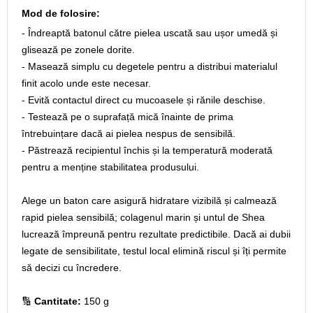
Mod de folosire:
- Îndreaptă batonul către pielea uscată sau ușor umedă și
glisează pe zonele dorite.
- Masează simplu cu degetele pentru a distribui materialul
finit acolo unde este necesar.
- Evită contactul direct cu mucoasele și rănile deschise.
- Testează pe o suprafață mică înainte de prima
întrebuințare dacă ai pielea nespus de sensibilă.
- Păstrează recipientul închis și la temperatură moderată
pentru a menține stabilitatea produsului.
Alege un baton care asigură hidratare vizibilă și calmează
rapid pielea sensibilă; colagenul marin și untul de Shea
lucrează împreună pentru rezultate predictibile. Dacă ai dubii
legate de sensibilitate, testul local elimină riscul și îți permite
să decizi cu încredere.
🔢
Cantitate:
150 g