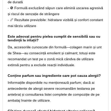
de durată
- 🚫 Formulă excluzând săpun care elimină uscarea agresivă
și riscul de senzație de strângere
- 📏 Rezultate previzibile: hidratare vizibilă și confort constant
mai târziu utilizare
Este adecvat pentru pielea cumplit de sensibilă sau cu
tendință la iritații?
Da, accesoriile cunoscute din formulă—colagen marin și unt
de Shea—au consecință emolient și calmant; totuși este
recomandat un test pe o zonă mică cândva de utilizare
extinsă pentru a exclude reacții individuale.
Conține parfum sau ingrediente care pot cauza alergii?
Informațiile disponibile nu menționează parfum; dacă ai
antecedente de alergii severe recomandăm testarea pe
antebraț și consultarea listei complete de compoziție de pe
ambalaj înainte de utilizare.