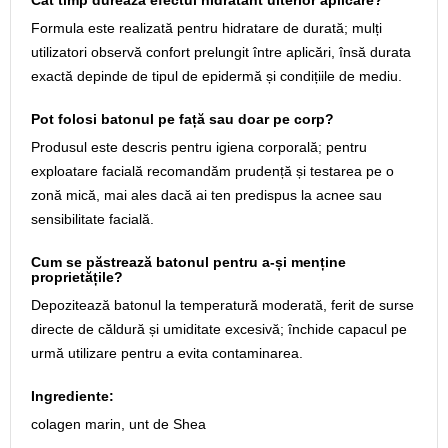
Cât timp durează efectul hidratant ulterior aplicare?
Formula este realizată pentru hidratare de durată; mulți
utilizatori observă confort prelungit între aplicări, însă durata
exactă depinde de tipul de epidermă și condițiile de mediu.
Pot folosi batonul pe față sau doar pe corp?
Produsul este descris pentru igiena corporală; pentru
exploatare facială recomandăm prudență și testarea pe o
zonă mică, mai ales dacă ai ten predispus la acnee sau
sensibilitate facială.
Cum se păstrează batonul pentru a-și menține
proprietățile?
Depozitează batonul la temperatură moderată, ferit de surse
directe de căldură și umiditate excesivă; închide capacul pe
urmă utilizare pentru a evita contaminarea.
Ingrediente:
colagen marin, unt de Shea