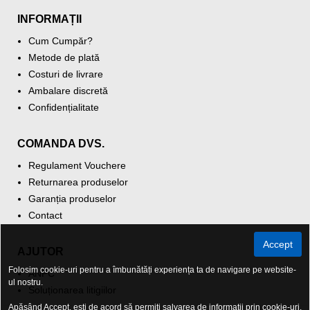
INFORMAȚII
Cum Cumpăr?
Metode de plată
Costuri de livrare
Ambalare discretă
Confidențialitate
COMANDA DVS.
Regulament Vouchere
Returnarea produselor
Garanția produselor
Contact
Accept
AJUTOR
Folosim cookie-uri pentru a îmbunătăți experiența ta de navigare pe website-
ANPC
ul nostru.
Soluționarea litigiilor
Apăsând Accept, ești de acord să permiți salvarea de informații prin cookie-uri.