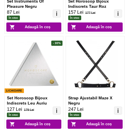
Set Instruments Of
Set Horoscop Bijoux
Pleasure Negru
Indiscrets Taur Roz
87 Lei
157 Lei
ℹ️
ℹ️
177 Lei
În stoc
În stoc
Adaugă în coș
Adaugă în coș
- 30%
LICHIDARE
Set Horoscop Bijoux
Strap Ajustabil Maze X
Indiscrets Leu Auriu
Negru
127 Lei
247 Lei
ℹ️
ℹ️
179 Lei
În stoc
În stoc
Adaugă în coș
Adaugă în coș