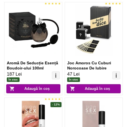
Aromă De Seducție Esență
Joc Amoros Cu Cuburi
Boudoir-ului 100ml
Norocoase De Iubire
187 Lei
47 Lei
ℹ️
ℹ️
În stoc
În stoc
Adaugă în coș
Adaugă în coș
- 12%