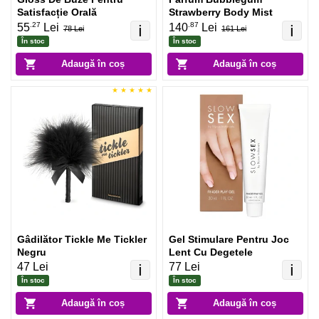
Satisfacție Orală
Strawberry Body Mist
.27
.87
55
Lei
140
Lei
ℹ️
ℹ️
78 Lei
161 Lei
În stoc
În stoc
Adaugă în coș
Adaugă în coș
Gâdilător Tickle Me Tickler
Gel Stimulare Pentru Joc
Negru
Lent Cu Degetele
47 Lei
77 Lei
ℹ️
ℹ️
În stoc
În stoc
Adaugă în coș
Adaugă în coș