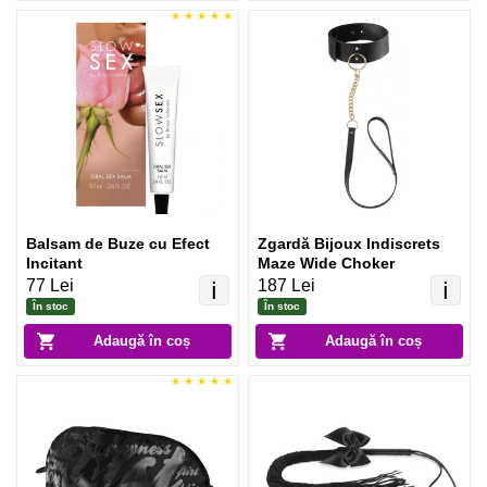
Balsam de Buze cu Efect
Zgardă Bijoux Indiscrets
Incitant
Maze Wide Choker
77 Lei
187 Lei
ℹ️
ℹ️
În stoc
În stoc
Adaugă în coș
Adaugă în coș