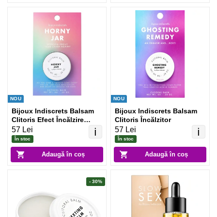
NOU
NOU
Bijoux Indiscrets Balsam
Bijoux Indiscrets Balsam
Clitoris Efect Încălzire
Clitoris Încălzitor
Discret
57 Lei
57 Lei
ℹ️
ℹ️
În stoc
În stoc
Adaugă în coș
Adaugă în coș
- 30%