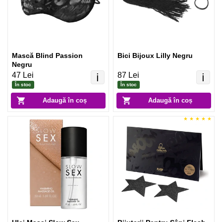
Mască Blind Passion
Bici Bijoux Lilly Negru
Negru
47 Lei
87 Lei
ℹ️
ℹ️
În stoc
În stoc
Adaugă în coș
Adaugă în coș