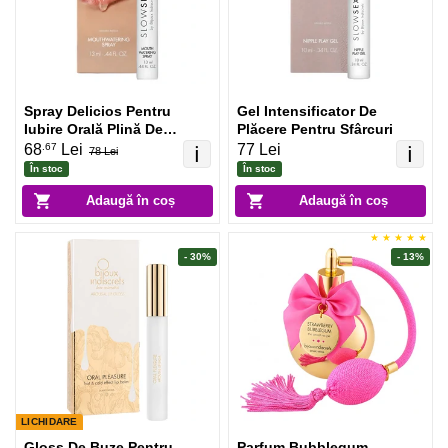
Spray Delicios Pentru
Gel Intensificator De
Iubire Orală Plină De
Plăcere Pentru Sfârcuri
Tandrețe Bijoux Indiscrets
.67
68
Lei
77 Lei
ℹ️
ℹ️
78 Lei
În stoc
În stoc
Adaugă în coș
Adaugă în coș
- 30%
- 13%
LICHIDARE
Gloss De Buze Pentru
Parfum Bubblegum