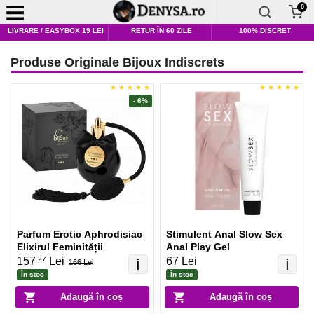
0
LIVRARE / EASYBOX 19 LEI
RETUR ÎN 60 ZILE
100% DISCRET
Produse Originale Bijoux Indiscrets
- 6%
Parfum Erotic Aphrodisiac
Stimulent Anal Slow Sex
Elixirul Feminității
Anal Play Gel
.27
157
Lei
67 Lei
ℹ️
ℹ️
166 Lei
În stoc
În stoc
Adaugă în coș
Adaugă în coș