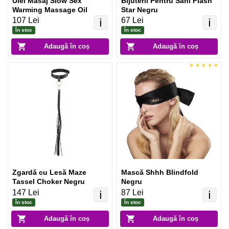
Ulei Masaj Slow Sex
Bijuterii Pentru Sâni Flash
Warming Massage Oil
Star Negru
107 Lei
67 Lei
ℹ️
ℹ️
În stoc
În stoc
Adaugă în coș
Adaugă în coș
Zgardă cu Lesă Maze
Mască Shhh Blindfold
Tassel Choker Negru
Negru
147 Lei
87 Lei
ℹ️
ℹ️
În stoc
În stoc
Adaugă în coș
Adaugă în coș