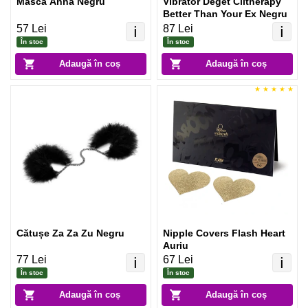
Mască Anna Negru
Vibrator Deget Clitherapy
Better Than Your Ex Negru
57 Lei
87 Lei
ℹ️
ℹ️
În stoc
În stoc
Adaugă în coș
Adaugă în coș
Cătușe Za Za Zu Negru
Nipple Covers Flash Heart
Auriu
77 Lei
67 Lei
ℹ️
ℹ️
În stoc
În stoc
Adaugă în coș
Adaugă în coș