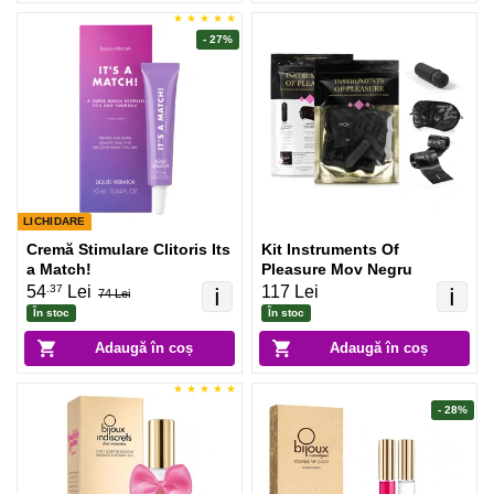
- 27%
LICHIDARE
Cremă Stimulare Clitoris Its
Kit Instruments Of
a Match!
Pleasure Mov Negru
.37
54
Lei
117 Lei
ℹ️
ℹ️
74 Lei
În stoc
În stoc
Adaugă în coș
Adaugă în coș
- 28%