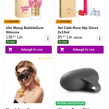
LICHIDARE
LICHIDARE
Ulei Masaj BubbleGum
Set Cald-Rece Nip Gloss
Silicone
2x13ml
.67
.97
138
Lei
95
Lei
ℹ️
ℹ️
132 Lei
În stoc
În stoc
Adaugă în coș
Adaugă în coș
PENTRU ÎNCEPĂTORI