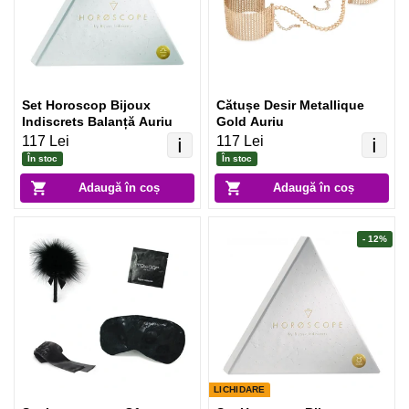
Set Horoscop Bijoux
Cătușe Desir Metallique
Indiscrets Balanță Auriu
Gold Auriu
117 Lei
117 Lei
ℹ️
ℹ️
În stoc
În stoc
Adaugă în coș
Adaugă în coș
- 12%
LICHIDARE