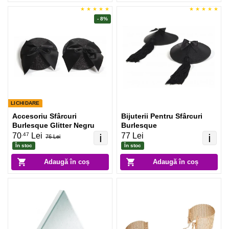
- 8%
LICHIDARE
Accesoriu Sfârcuri
Bijuterii Pentru Sfârcuri
Burlesque Glitter Negru
Burlesque
.47
70
Lei
77 Lei
ℹ️
ℹ️
76 Lei
În stoc
În stoc
Adaugă în coș
Adaugă în coș