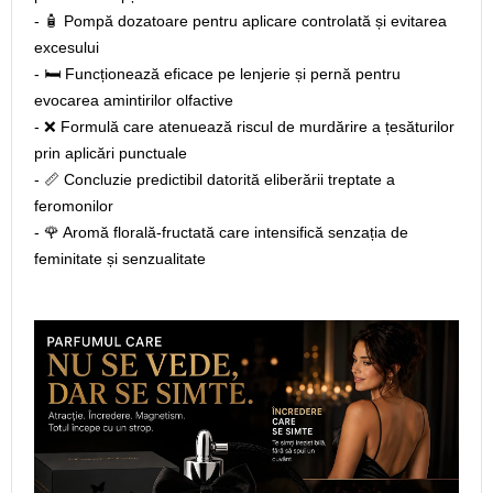
- 🧴 Pompă dozatoare pentru aplicare controlată și evitarea
excesului
- 🛏️ Funcționează eficace pe lenjerie și pernă pentru
evocarea amintirilor olfactive
- ❌ Formulă care atenuează riscul de murdărire a țesăturilor
prin aplicări punctuale
- 📏 Concluzie predictibil datorită eliberării treptate a
feromonilor
- 🌹 Aromă florală-fructată care intensifică senzația de
feminitate și senzualitate