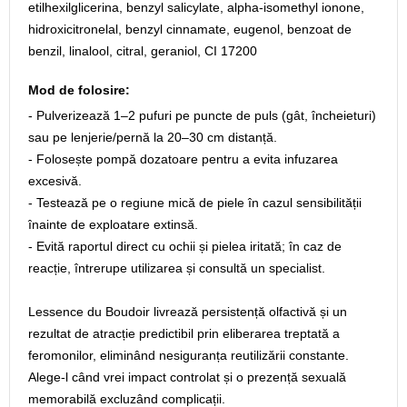
etilhexilglicerina, benzyl salicylate, alpha-isomethyl ionone,
hidroxicitronelal, benzyl cinnamate, eugenol, benzoat de
benzil, linalool, citral, geraniol, CI 17200
Mod de folosire:
- Pulverizează 1–2 pufuri pe puncte de puls (gât, încheieturi)
sau pe lenjerie/pernă la 20–30 cm distanță.
- Folosește pompă dozatoare pentru a evita infuzarea
excesivă.
- Testează pe o regiune mică de piele în cazul sensibilității
înainte de exploatare extinsă.
- Evită raportul direct cu ochii și pielea iritată; în caz de
reacție, întrerupe utilizarea și consultă un specialist.
Lessence du Boudoir livrează persistență olfactivă și un
rezultat de atracție predictibil prin eliberarea treptată a
feromonilor, eliminând nesiguranța reutilizării constante.
Alege-l când vrei impact controlat și o prezență sexuală
memorabilă excluzând complicații.