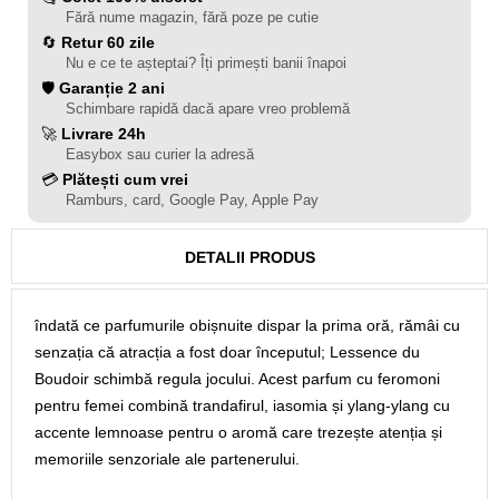
Fără nume magazin, fără poze pe cutie
🔄
Retur 60 zile
Nu e ce te așteptai? Îți primești banii înapoi
🛡️
Garanție 2 ani
Schimbare rapidă dacă apare vreo problemă
🚀
Livrare 24h
Easybox sau curier la adresă
💳
Plătești cum vrei
Ramburs, card, Google Pay, Apple Pay
DETALII PRODUS
îndată ce parfumurile obișnuite dispar la prima oră, rămâi cu
senzația că atracția a fost doar începutul; Lessence du
Boudoir schimbă regula jocului. Acest parfum cu feromoni
pentru femei combină trandafirul, iasomia și ylang-ylang cu
accente lemnoase pentru o aromă care trezește atenția și
memoriile senzoriale ale partenerului.