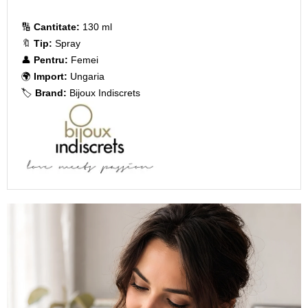
🔢
Cantitate:
130 ml
🔖
Tip:
Spray
👤
Pentru:
Femei
🌍
Import:
Ungaria
🏷️
Brand:
Bijoux Indiscrets