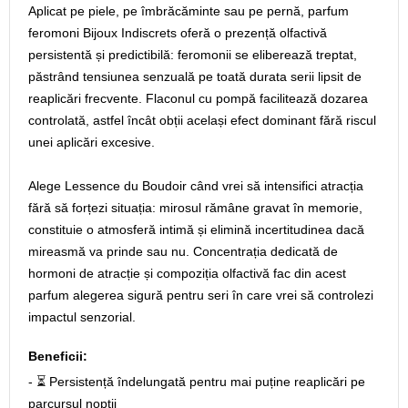
Aplicat pe piele, pe îmbrăcăminte sau pe pernă, parfum
feromoni Bijoux Indiscrets oferă o prezență olfactivă
persistentă și predictibilă: feromonii se eliberează treptat,
păstrând tensiunea senzuală pe toată durata serii lipsit de
reaplicări frecvente. Flaconul cu pompă facilitează dozarea
controlată, astfel încât obții același efect dominant fără riscul
unei aplicări excesive.
Alege Lessence du Boudoir când vrei să intensifici atracția
fără să forțezi situația: mirosul rămâne gravat în memorie,
constituie o atmosferă intimă și elimină incertitudinea dacă
mireasmă va prinde sau nu. Concentrația dedicată de
hormoni de atracție și compoziția olfactivă fac din acest
parfum alegerea sigură pentru seri în care vrei să controlezi
impactul senzorial.
Beneficii:
- ⏳ Persistență îndelungată pentru mai puține reaplicări pe
parcursul nopții