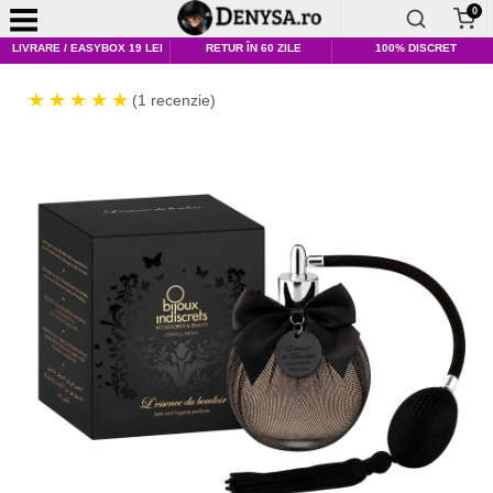
0
LIVRARE / EASYBOX 19 LEI
RETUR ÎN 60 ZILE
100% DISCRET
(1 recenzie)