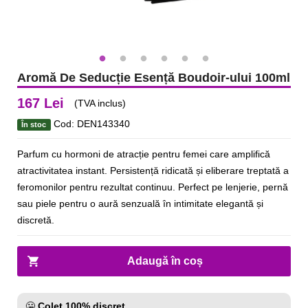
Aromă De Seducție Esență Boudoir-ului 100ml
167 Lei
(TVA inclus)
Cod: DEN143340
În stoc
Parfum cu hormoni de atracție pentru femei care amplifică
atractivitatea instant. Persistență ridicată și eliberare treptată a
feromonilor pentru rezultat continuu. Perfect pe lenjerie, pernă
sau piele pentru o aură senzuală în intimitate elegantă și
discretă.
Adaugă în coș
🤐
Colet 100% discret