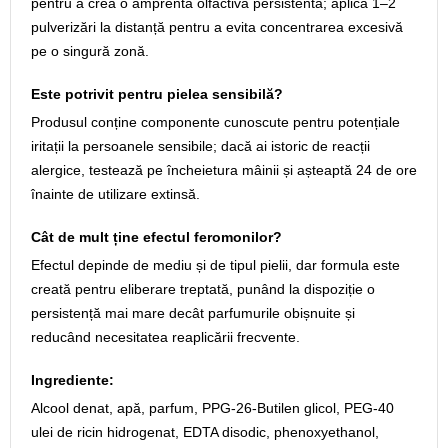
pentru a crea o amprentă olfactivă persistentă; aplică 1–2
pulverizări la distanță pentru a evita concentrarea excesivă
pe o singură zonă.
Este potrivit pentru pielea sensibilă?
Produsul conține componente cunoscute pentru potențiale
iritații la persoanele sensibile; dacă ai istoric de reacții
alergice, testează pe încheietura mâinii și așteaptă 24 de ore
înainte de utilizare extinsă.
Cât de mult ține efectul feromonilor?
Efectul depinde de mediu și de tipul pielii, dar formula este
creată pentru eliberare treptată, punând la dispoziție o
persistență mai mare decât parfumurile obișnuite și
reducând necesitatea reaplicării frecvente.
Ingrediente:
Alcool denat, apă, parfum, PPG-26-Butilen glicol, PEG-40
ulei de ricin hidrogenat, EDTA disodic, phenoxyethanol,