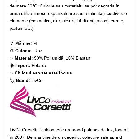
de mare 30°C. Culorile sau materialul se pot degrada în
urma utilizării necorespunzătoare sau a intimității cu diverse
elemente (cosmetice, clor, uleiuri, lubrifianți, alcool, creme,
parfum etc.).
👙
Mărime:
M
🎨
Culoare:
Roz
✨
Material:
90% Poliamidă, 10% Elastan
🌍
Import:
Polonia
✨
Chilotul asortat este inclus.
🏷️
Brand:
LivCo
LivCo Corsetti Fashion este un brand polonez de lux, fondat
în 2007. De mai bine de un deceniu, colecțiile sale aprind