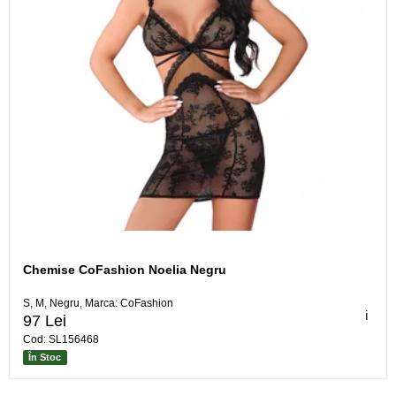
Chemise CoFashion Noelia Negru
S, M, Negru, Marca: CoFashion
ℹ️
97 Lei
Cod: SL156468
În Stoc