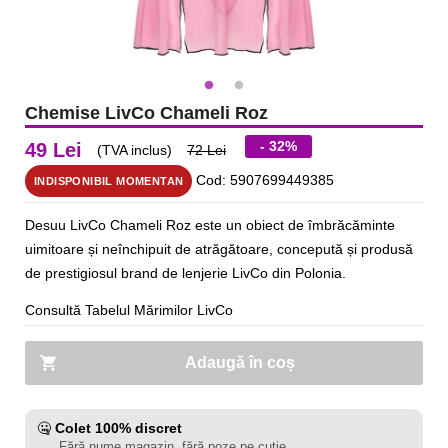
Chemise LivCo Chameli Roz
- 32%
49 Lei
(TVA inclus)
72 Lei
Cod: 5907699449385
INDISPONIBIL MOMENTAN
Desuu LivCo Chameli Roz este un obiect de îmbrăcăminte
uimitoare și neînchipuit de atrăgătoare, concepută și produsă
de prestigiosul brand de lenjerie LivCo din Polonia.
Consultă Tabelul Mărimilor LivCo
Adaugă în coș
🤐
Colet 100% discret
Fără nume magazin, fără poze pe cutie