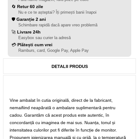
🔄
Retur 60 zile
Nu e ce te așteptai? Îți primești banii înapoi
🛡️
Garanție 2 ani
Schimbare rapidă dacă apare vreo problemă
🚀
Livrare 24h
Easybox sau curier la adresă
💳
Plătești cum vrei
Ramburs, card, Google Pay, Apple Pay
DETALII PRODUS
Vine ambalat în cutia originală, direct de la fabricant,
nemaifiind neapărată o ambalare suplimentară pentru
cadou. Garantăm că acest produs este autentic, în
concordanță cu imaginea de mai sus. Nuanța, tonul și
intensitatea culorilor pot fi diferite în funcție de monitor.
Propunem igienizarea manuală și cu grijă, la o temperatură