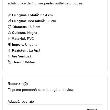
soluții unice de îngrijire pentru astfel de produse.
📏
Lungime Totală:
27.4 cm
📐
Lungime Inserabilă:
25 cm
⭕
Diametru:
6.6 cm
🎨
Culoare:
Negru
✨
Material:
PVC
🌍
Import:
Ungaria
💧
Rezistent La Apă
✨
Are Ventuză
🏷️
Brand:
X-Men
Recenzii (0)
Fii prima persoană care adaugă un review.
Adaugă recenzie