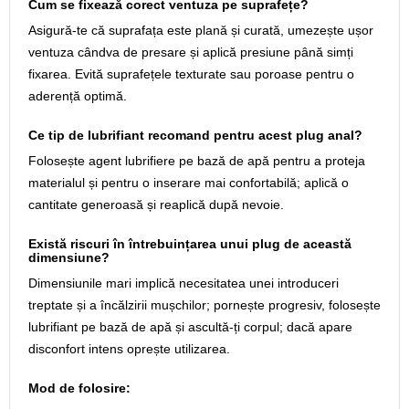
Cum se fixează corect ventuza pe suprafețe?
Asigură-te că suprafața este plană și curată, umezește ușor
ventuza cândva de presare și aplică presiune până simți
fixarea. Evită suprafețele texturate sau poroase pentru o
aderență optimă.
Ce tip de lubrifiant recomand pentru acest plug anal?
Folosește agent lubrifiere pe bază de apă pentru a proteja
materialul și pentru o inserare mai confortabilă; aplică o
cantitate generoasă și reaplică după nevoie.
Există riscuri în întrebuințarea unui plug de această
dimensiune?
Dimensiunile mari implică necesitatea unei introduceri
treptate și a încălzirii mușchilor; pornește progresiv, folosește
lubrifiant pe bază de apă și ascultă-ți corpul; dacă apare
disconfort intens oprește utilizarea.
Mod de folosire: