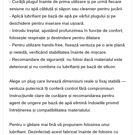
- Curăță plugul înainte de prima utilizare și pe urmă fiecare
sesiune cu apă călduță și săpun sau cleanser pentru jucării.
- Aplică lubrifiant pe bază de apă pe vârful plugului și pe
deschidere pentru inserare mai ușoară.
- Introdu treptat, ajustând profunzimea în funcție de confort;
folosește respirație și destindere pentru dilatare.
- Pentru utilizare hands-free, fixează ventuza pe o arie plană
și netedă, verificând stabilitatea înainte de mișcare.
- Recomandare de siguranță: nu folosi dacă materialul este
deteriorat și nu combina cu lubrifianți pe bază de silicon.
Alege un plug care livrează dimensiuni reale și fixaj stabilă —
ventuza puternică îți conferă control fără compromisuri.
Instrucțiunile clare de curățare și recomandarea pentru
agent de ungere pe bază de apă elimină îndoielile privind
întreținerea și compatibilitatea materialului.
Pentru o glidare mai fină vă propunem folosirea unui
lubrifiant. Dezinfectați acest fabricat înainte de folosire cu