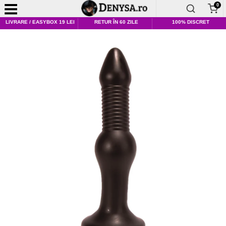
0
LIVRARE / EASYBOX 19 LEI
RETUR ÎN 60 ZILE
100% DISCRET