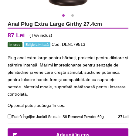
Anal Plug Extra Large Girthy 27.4cm
87 Lei
(TVA inclus)
Cod: DEN179513
În stoc
Ediție Limitată
Plug anal extra large pentru bărbați, proiectat pentru dilatare și
stârnire intensă. Mărimi impresionante pentru senzație de
plenitudine și vene care crește stimulul; sucțiune puternică
pentru folosire hands-free și compatibilitate cu suprafețe
netede. Material moale, suprafață mătăsoasă pentru inserare
controlată.
Opțional puteți adăuga în coș:
Pudră Îngrijire Jucării Sexuale S8 Renewal Powder 60g
27 Lei
Adaugă în coș