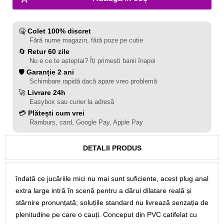
🤐
Colet 100% discret
Fără nume magazin, fără poze pe cutie
🔄
Retur 60 zile
Nu e ce te așteptai? Îți primești banii înapoi
🛡️
Garanție 2 ani
Schimbare rapidă dacă apare vreo problemă
🚀
Livrare 24h
Easybox sau curier la adresă
💳
Plătești cum vrei
Ramburs, card, Google Pay, Apple Pay
DETALII PRODUS
îndată ce jucăriile mici nu mai sunt suficiente, acest plug anal
extra large intră în scenă pentru a dărui dilatare reală și
stârnire pronunțată; soluțiile standard nu livrează senzația de
plenitudine pe care o cauți. Conceput din PVC catifelat cu