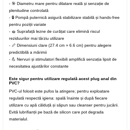
- 🎯 Diametru mare pentru dilatare reală și senzație de
plenitudine controlată
- 🔒 Pompă puternică asigură stabilizare stabilă și hands-free
pentru poziții variate
- 🧽 Suprafață lezne de curățat care elimină riscul
reziduurilor mai târziu utilizare
- 📏 Dimensiuni clare (27.4 cm × 6.6 cm) pentru alegere
predictibilă a mărimii
- 💪 Nervuri și stimulatori flexibili amplifică senzația lipsit de
necesitatea ajustărilor constante
Este sigur pentru utilizare regulată acest plug anal din
PVC?
PVC-ul folosit este pufos la atingere; pentru exploatare
regulată respectă igiena: spală înainte și după fiecare
utilizare cu apă călduță și săpun sau cleanser pentru jucării.
Evită lubrifianții pe bază de silicon care pot degrada
materialul.