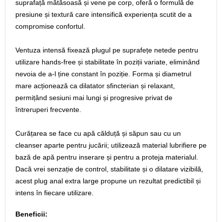
suprafață mătăsoasă și vene pe corp, oferă o formulă de
presiune și textură care intensifică experiența scutit de a
compromise confortul.
Ventuza intensă fixează plugul pe suprafețe netede pentru
utilizare hands-free și stabilitate în poziții variate, eliminând
nevoia de a-l ține constant în poziție. Forma și diametrul
mare acționează ca dilatator sfincterian și relaxant,
permițând sesiuni mai lungi și progresive privat de
întreruperi frecvente.
Curățarea se face cu apă călduță și săpun sau cu un
cleanser aparte pentru jucării; utilizează material lubrifiere pe
bază de apă pentru inserare și pentru a proteja materialul.
Dacă vrei senzație de control, stabilitate și o dilatare vizibilă,
acest plug anal extra large propune un rezultat predictibil și
intens în fiecare utilizare.
Beneficii: