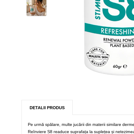
DETALII PRODUS
Pe urmă spălare, multe jucării din materii similare derm
Reînviere S8 readuce suprafața la suplețea și netezimea i