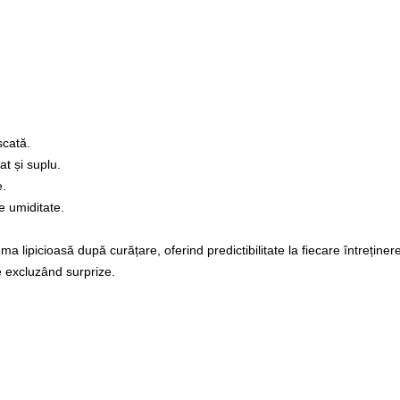
scată.
t și suplu.
e.
de umiditate.
 lipicioasă după curățare, oferind predictibilitate la fiecare întreținere
re excluzând surprize.