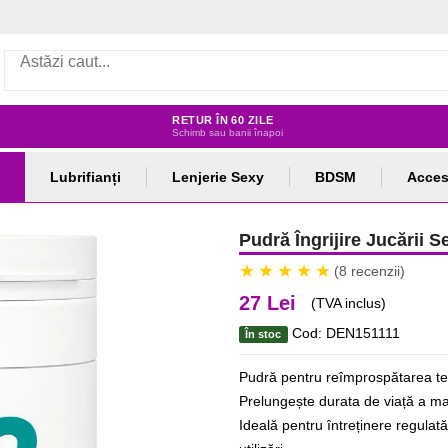
RETUR ÎN 60 ZILE
Schimb sau banii înapoi
Lubrifianți
Lenjerie Sexy
BDSM
Acces
Pudră Îngrijire Jucării
(8 recenzii)
27 Lei
(TVA inclus)
Cod: DEN151111
În stoc
Pudră pentru reîmprospătarea textu
Prelungește durata de viață a mate
Ideală pentru întreținere regulată