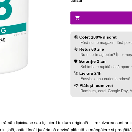
utilizări.
🤐
Colet 100% discret
Fără nume magazin, fără poze
🔄
Retur 60 zile
Nu e ce te așteptai? Îți primeș
🛡️
Garanție 2 ani
Schimbare rapidă dacă apare 
🚀
Livrare 24h
Easybox sau curier la adresă
💳
Plătești cum vrei
Ramburs, card, Google Pay, 
ei rămân lipicioase sau își pierd textura originală — rezolvarea sunt ar
nițială, astfel încât jucăria să devină plăcută la mângâiere și pregătit