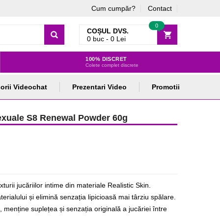
Cum cumpăr?
Contact
0
COȘUL DVS.
0
buc -
0
Lei
100% DISCRET
Colete complet discrete
orii Videochat
Prezentari Video
Promotii
 Sexuale S8 Renewal Powder 60g
rii jucăriilor intime din materiale Realistic Skin.
rialului și elimină senzația lipicioasă mai târziu spălare.
, menține suplețea și senzația originală a jucăriei între