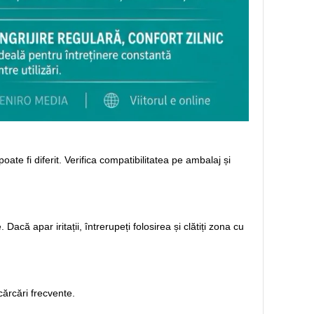
ate fi diferit. Verifica compatibilitatea pe ambalaj și
acă apar iritații, întrerupeți folosirea și clătiți zona cu
cărcări frecvente.