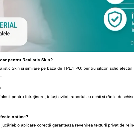
doar pentru Realistic Skin?
listic Skin și similare pe bază de TPE/TPU; pentru silicon solid efectul po
.
?
t pentru întreținere; totuși evitați raportul cu ochii și rănile deschise. D
efecte optime?
jucăriei; o aplicare corectă garantează revenirea texturii privat de reîn