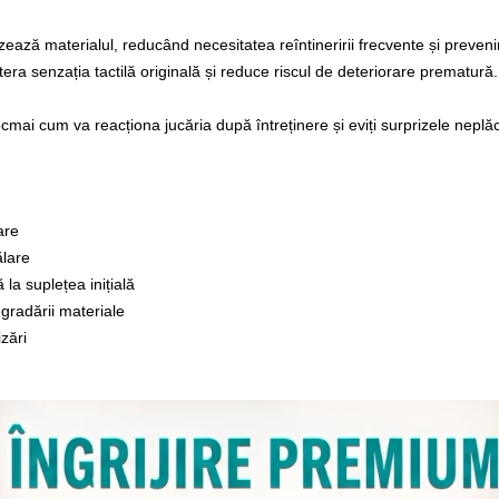
ză materialul, reducând necesitatea reîntineririi frecvente și prevenin
era senzația tactilă originală și reduce riscul de deteriorare prematură.
ai cum va reacționa jucăria după întreținere și eviți surprizele neplăcu
are
ălare
la suplețea inițială
egradării materiale
izări