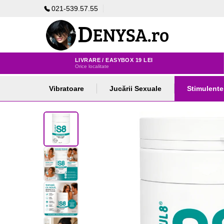
021-539.57.55
LIVRARE / EASYBOX 19 LEI
Orice localitate
Vibratoare
Jucării Sexuale
Stimulente