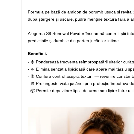
Formula pe bază de amidon de porumb usucă și revitalizea
după ștergere și uscare, pudra menține textura fără a alt
Alegerea S8 Renewal Powder înseamnă control: știi întocm
predictibile și durabile din partea jucăriilor intime.
Beneficii:
- 🧴 Ponderează frecvența reîmprospătării ulterior curăț
- 🧼 Elimină senzația lipicioasă care apare mai târziu sp
- 🎯 Conferă control asupra texturii — revenire constantă 
- 🧾 Prelungește viața jucăriei prin protecție împotriva d
- 📦 Permite depozitare lipsit de urme sau lipire între util