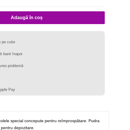
Adaugă în coș
 pe cutie
ti banii înapoi
vreo problemă
Apple Pay
ticolele special concepute pentru reîmprospătare. Pudra
ă pentru depozitare.