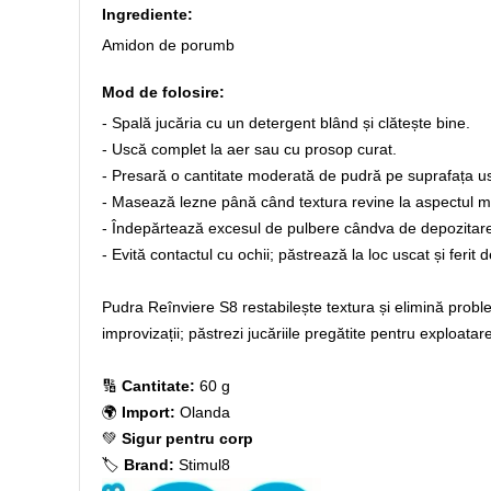
Ingrediente:
Amidon de porumb
Mod de folosire:
- Spală jucăria cu un detergent blând și clătește bine.
- Uscă complet la aer sau cu prosop curat.
- Presară o cantitate moderată de pudră pe suprafața u
- Masează lezne până când textura revine la aspectul ma
- Îndepărtează excesul de pulbere cândva de depozitar
- Evită contactul cu ochii; păstrează la loc uscat și ferit 
Pudra Reînviere S8 restabilește textura și elimină problema
improvizații; păstrezi jucăriile pregătite pentru exploata
🔢
Cantitate:
60 g
🌍
Import:
Olanda
💚
Sigur pentru corp
🏷️
Brand:
Stimul8