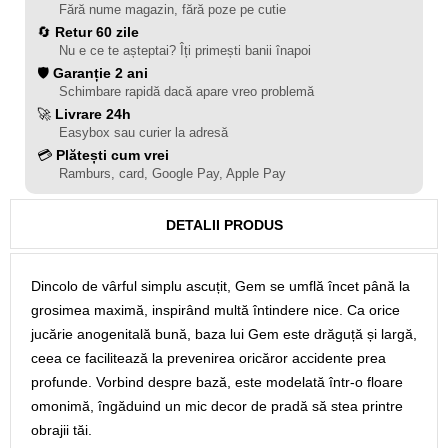
Fără nume magazin, fără poze pe cutie
🔄
Retur 60 zile
Nu e ce te așteptai? Îți primești banii înapoi
🛡️
Garanție 2 ani
Schimbare rapidă dacă apare vreo problemă
🚀
Livrare 24h
Easybox sau curier la adresă
💳
Plătești cum vrei
Ramburs, card, Google Pay, Apple Pay
DETALII PRODUS
Dincolo de vârful simplu ascuțit, Gem se umflă încet până la
grosimea maximă, inspirând multă întindere nice. Ca orice
jucărie anogenitală bună, baza lui Gem este drăguță și largă,
ceea ce facilitează la prevenirea oricăror accidente prea
profunde. Vorbind despre bază, este modelată într-o floare
omonimă, îngăduind un mic decor de pradă să stea printre
obrajii tăi.