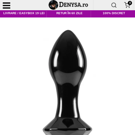
0
LIVRARE / EASYBOX 19 LEI
RETUR ÎN 60 ZILE
100% DISCRET