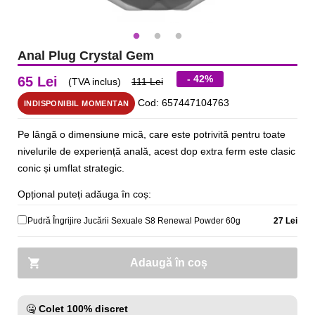
Anal Plug Crystal Gem
- 42%
65 Lei
(TVA inclus)
111 Lei
Cod: 657447104763
INDISPONIBIL MOMENTAN
Pe lângă o dimensiune mică, care este potrivită pentru toate
nivelurile de experiență anală, acest dop extra ferm este clasic
conic și umflat strategic.
Opțional puteți adăuga în coș:
Pudră Îngrijire Jucării Sexuale S8 Renewal Powder 60g
27 Lei
Adaugă în coș
🤐
Colet 100% discret