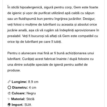
În sticlă hipoalergenică, sigură pentru corp, Gem este foarte
de igienic și ușor de purificat utilizând apă caldă cu săpun
sau un fluid/spumă bun pentru îngrijirea jucăriilor. Desigur,
veți folosi o mulțime de lubrifiant cu aceasta și absolut orice
jucărie anală, așa că vă rugăm să îndepliniți aprovizionare în
prealabil. Veți fi bucuroși să aflați că Gem este compatibil cu
orice tip de lubrifiant pe care îl iubiți.
Pentru o alunecare mai fină ar fi bună achiziționarea unui
lubrifiant. Curățați acest fabricat înainte / după folosire cu
una dintre soluțiile speciale de igienă pentru astfel de
produse.
📏
Lungime:
8.9 cm
⭕
Diametru:
4 cm
🎨
Culoare:
Negru
✨
Material:
Sticlă
🌍
Import:
SUA