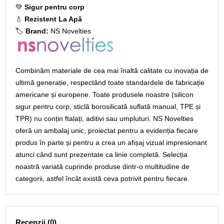
💚
Sigur pentru corp
💧
Rezistent La Apă
🏷️
Brand:
NS Novelties
Combinăm materiale de cea mai înaltă calitate cu inovația de
ultimă generație, respectând toate standardele de fabricație
americane și europene. Toate produsele noastre (silicon
sigur pentru corp, sticlă borosilicată suflată manual, TPE și
TPR) nu conțin ftalați, aditivi sau umpluturi. NS Novelties
oferă un ambalaj unic, proiectat pentru a evidenția fiecare
produs în parte și pentru a crea un afișaj vizual impresionant
atunci când sunt prezentate ca linie completă. Selecția
noastră variată cuprinde produse dintr-o multitudine de
categorii, astfel încât există ceva potrivit pentru fiecare.
Recenzii (0)