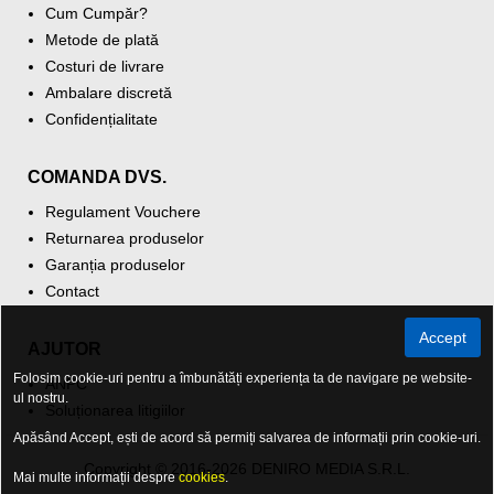
Cum Cumpăr?
Metode de plată
Costuri de livrare
Ambalare discretă
Confidențialitate
COMANDA DVS.
Regulament Vouchere
Returnarea produselor
Garanția produselor
Contact
Accept
AJUTOR
Folosim cookie-uri pentru a îmbunătăți experiența ta de navigare pe website-
ANPC
ul nostru.
Soluționarea litigiilor
Apăsând Accept, ești de acord să permiți salvarea de informații prin cookie-uri.
Copyright © 2016-2026 DENIRO MEDIA S.R.L.
Mai multe informații despre
cookies
.