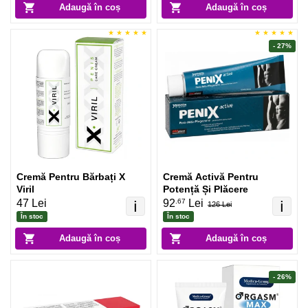
Adaugă în coș
Adaugă în coș
- 27%
Cremă Pentru Bărbați X
Cremă Activă Pentru
Viril
Potență Și Plăcere
.67
47 Lei
92
Lei
ℹ️
ℹ️
126 Lei
În stoc
În stoc
Adaugă în coș
Adaugă în coș
- 26%