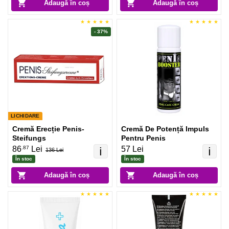
Adaugă în coș
Adaugă în coș
- 37%
LICHIDARE
Cremă Erecție Penis-
Cremă De Potență Impuls
Steifungs
Pentru Penis
.87
86
Lei
57 Lei
ℹ️
ℹ️
136 Lei
În stoc
În stoc
Adaugă în coș
Adaugă în coș