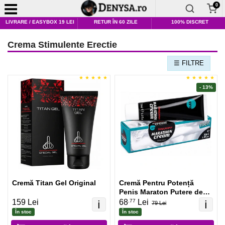
0
LIVRARE / EASYBOX 19 LEI
RETUR ÎN 60 ZILE
100% DISCRET
Crema Stimulente Erectie
☰ FILTRE
- 13%
Cremă Titan Gel Original
Cremă Pentru Potență
Penis Maraton Putere de
Durată
.77
159 Lei
68
Lei
ℹ️
ℹ️
79 Lei
În stoc
În stoc