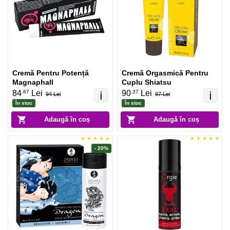
Cremă Pentru Potență
Cremă Orgasmică Pentru
Magnaphall
Cuplu Shiatsu
.87
.37
84
Lei
90
Lei
ℹ️
ℹ️
94 Lei
97 Lei
În stoc
În stoc
Adaugă în coș
Adaugă în coș
- 20%