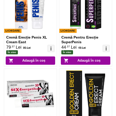
LICHIDARE
LICHIDARE
Cremă Erecție Penis XL
Cremă Pentru Erecție
Cream East
SuperPenis
.37
.37
79
Lei
44
Lei
ℹ️
ℹ️
95 Lei
48 Lei
În stoc
În stoc
Adaugă în coș
Adaugă în coș