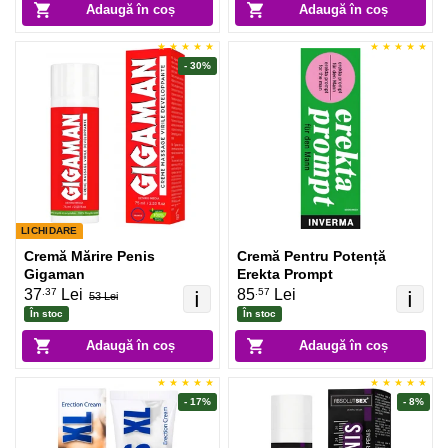
Adaugă în coș
Adaugă în coș
- 30%
LICHIDARE
Cremă Mărire Penis
Cremă Pentru Potență
Gigaman
Erekta Prompt
.37
.57
37
Lei
85
Lei
ℹ️
ℹ️
53 Lei
În stoc
În stoc
Adaugă în coș
Adaugă în coș
- 17%
- 8%