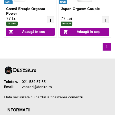
NOU
NOU
Cremă Erecție Orgasm
Japan Orgasm Couple
Power
77 Lei
77 Lei
ℹ️
ℹ️
În stoc
În stoc
Adaugă în coș
Adaugă în coș
1
Telefon:
021-539.57.55
Email:
vanzari@deniro.ro
Plată securizată cu cardul la finalizarea comenzii.
INFORMAȚII