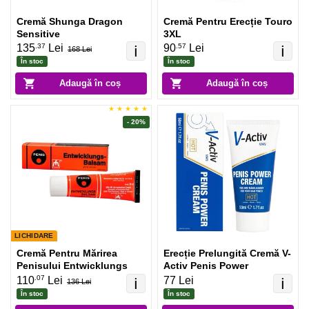
Cremă Shunga Dragon
Cremă Pentru Erecție Touro
Sensitive
3XL
.37
.57
135
Lei
90
Lei
ℹ️
ℹ️
168 Lei
În stoc
În stoc
Adaugă în coș
Adaugă în coș
- 20%
LICHIDARE
Cremă Pentru Mărirea
Erecție Prelungită Cremă V-
Penisului Entwicklungs
Activ Penis Power
.07
110
Lei
77 Lei
ℹ️
ℹ️
136 Lei
În stoc
În stoc