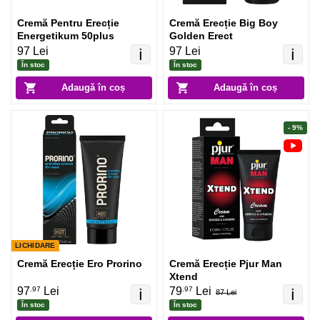
Cremă Pentru Erecție
Cremă Erecție Big Boy
Energetikum 50plus
Golden Erect
97 Lei
97 Lei
ℹ️
ℹ️
În stoc
În stoc
Adaugă în coș
Adaugă în coș
- 9%
LICHIDARE
Cremă Erecție Ero Prorino
Cremă Erecție Pjur Man
Xtend
.97
.97
97
Lei
79
Lei
ℹ️
ℹ️
87 Lei
În stoc
În stoc