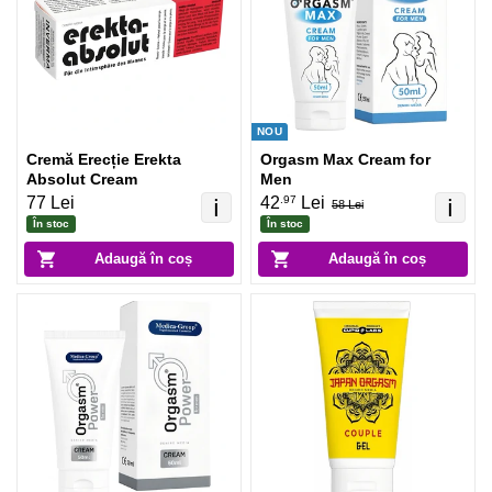
NOU
Cremă Erecție Erekta
Orgasm Max Cream for
Absolut Cream
Men
.97
77 Lei
42
Lei
ℹ️
ℹ️
58 Lei
În stoc
În stoc
Adaugă în coș
Adaugă în coș