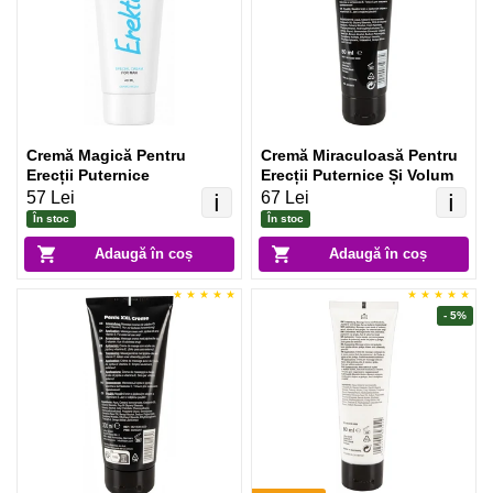
Cremă Magică Pentru
Cremă Miraculoasă Pentru
Erecții Puternice
Erecții Puternice Și Volum
57 Lei
67 Lei
ℹ️
ℹ️
În stoc
În stoc
Adaugă în coș
Adaugă în coș
- 5%