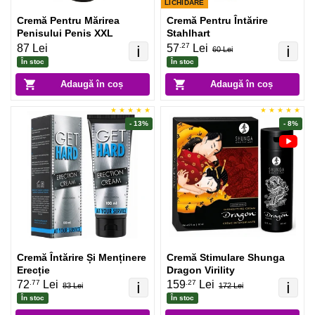
LICHIDARE
Cremă Pentru Mărirea
Cremă Pentru Întărire
Penisului Penis XXL
Stahlhart
.27
87 Lei
57
Lei
ℹ️
ℹ️
60 Lei
În stoc
În stoc
Adaugă în coș
Adaugă în coș
- 13%
- 8%
Cremă Întărire Și Menținere
Cremă Stimulare Shunga
Erecție
Dragon Virility
.77
.27
72
Lei
159
Lei
ℹ️
ℹ️
83 Lei
172 Lei
În stoc
În stoc