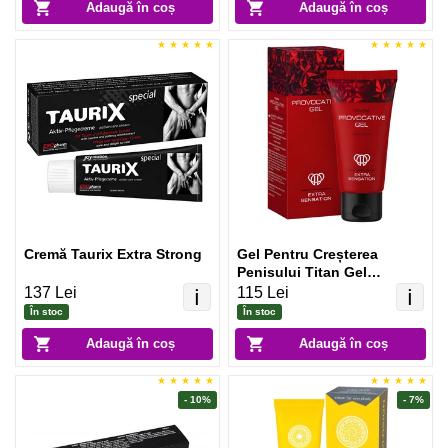
Adaugă în coș
Adaugă în coș
Cremă Taurix Extra Strong
Gel Pentru Creșterea
Penisului Titan Gel
Provocative
137 Lei
115 Lei
ℹ️
ℹ️
În stoc
În stoc
Adaugă în coș
Adaugă în coș
- 10%
- 7%