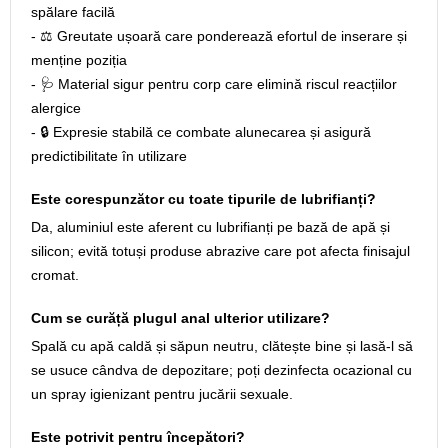
spălare facilă
- ⚖️ Greutate ușoară care ponderează efortul de inserare și
menține poziția
- 🩺 Material sigur pentru corp care elimină riscul reacțiilor
alergice
- 🔒 Expresie stabilă ce combate alunecarea și asigură
predictibilitate în utilizare
Este corespunzător cu toate tipurile de lubrifianți?
Da, aluminiul este aferent cu lubrifianți pe bază de apă și
silicon; evită totuși produse abrazive care pot afecta finisajul
cromat.
Cum se curăță plugul anal ulterior utilizare?
Spală cu apă caldă și săpun neutru, clătește bine și lasă-l să
se usuce cândva de depozitare; poți dezinfecta ocazional cu
un spray igienizant pentru jucării sexuale.
Este potrivit pentru începători?