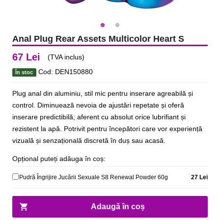
Anal Plug Rear Assets Multicolor Heart S
67 Lei
(TVA inclus)
Cod: DEN150880
În stoc
Plug anal din aluminiu, stil mic pentru inserare agreabilă și
control. Diminuează nevoia de ajustări repetate și oferă
inserare predictibilă; aferent cu absolut orice lubrifiant și
rezistent la apă. Potrivit pentru începători care vor experiență
vizuală și senzațională discretă în duș sau acasă.
Opțional puteți adăuga în coș:
Pudră Îngrijire Jucării Sexuale S8 Renewal Powder 60g
27 Lei
Adaugă în coș