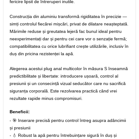
fericire lipsit de întreruperi inutile.
Construcția din aluminiu transformă rigiditatea în precizie —
simți controlul fiecărei mișcări, privat de dilatare neașteptată.
Mărimile reduse și greutatea lejeră fac bunul ideal pentru
neexperimentați dar și pentru cei care vor o senzație fermă;
compatibilitatea cu orice lubrifiant crește utilizările, inclusiv în
duș din pricina rezistenței la apă.
Alegerea acestui plug anal multicolor în măsura S înseamnă
predictibilitate și libertate: introducere ușoară, control al
presiunii și un consecință vizual seducător care nu sacrifică
siguranța corporală. Este rezolvarea practică când vrei
rezultate rapide minus compromisuri.
Beneficii:
- 🎯 Inserare precisă pentru control întreg asupra adâncimii
și presiunii
- 💧 Robust la apă pentru întrebuințare sigură în duș și