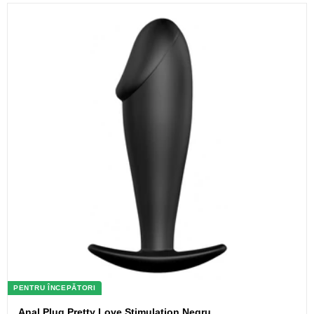
PENTRU ÎNCEPĂTORI
Anal Plug Pretty Love Stimulation Negru