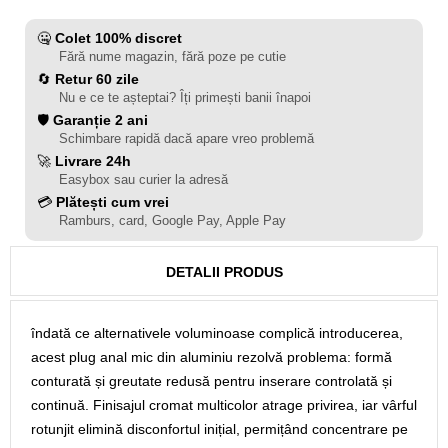
🤐
Colet 100% discret
Fără nume magazin, fără poze pe cutie
🔄
Retur 60 zile
Nu e ce te așteptai? Îți primești banii înapoi
🛡️
Garanție 2 ani
Schimbare rapidă dacă apare vreo problemă
🚀
Livrare 24h
Easybox sau curier la adresă
💳
Plătești cum vrei
Ramburs, card, Google Pay, Apple Pay
DETALII PRODUS
îndată ce alternativele voluminoase complică introducerea,
acest plug anal mic din aluminiu rezolvă problema: formă
conturată și greutate redusă pentru inserare controlată și
continuă. Finisajul cromat multicolor atrage privirea, iar vârful
rotunjit elimină disconfortul inițial, permițând concentrare pe