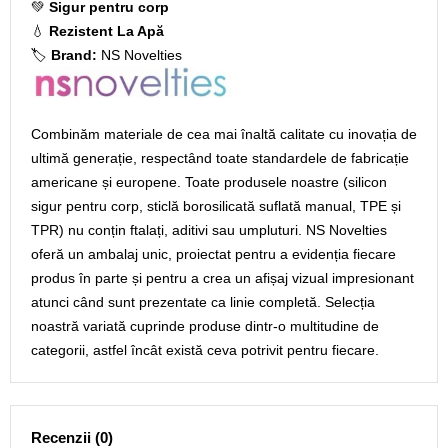
💚
Sigur pentru corp
💧
Rezistent La Apă
🏷️
Brand:
NS Novelties
Combinăm materiale de cea mai înaltă calitate cu inovația de
ultimă generație, respectând toate standardele de fabricație
americane și europene. Toate produsele noastre (silicon
sigur pentru corp, sticlă borosilicată suflată manual, TPE și
TPR) nu conțin ftalați, aditivi sau umpluturi. NS Novelties
oferă un ambalaj unic, proiectat pentru a evidenția fiecare
produs în parte și pentru a crea un afișaj vizual impresionant
atunci când sunt prezentate ca linie completă. Selecția
noastră variată cuprinde produse dintr-o multitudine de
categorii, astfel încât există ceva potrivit pentru fiecare.
Recenzii (0)