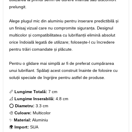
prelungit.
Alege plugul mic din aluminiu pentru inserare predictibilă și
un finisaj vizual care nu compromite siguranța. Designul
multicolor și compatibilitatea cu lubrifianții elimină absolut
orice îndoială legată de utilizare; folosește-l cu încredere
pentru trăiri comandate și plăcute.
Pentru o glidare mai simplă ar fi de preferat cumpărarea
unui lubrifiant. Spălați acest construit înainte de folosire cu
soluții speciale de îngrijire pentru astfel de produse.
📏
Lungime Totală:
7 cm
📐
Lungime Inserabilă:
4.8 cm
⭕
Diametru:
3.3 cm
🎨
Culoare:
Multicolor
✨
Material:
Aluminiu
🌍
Import:
SUA