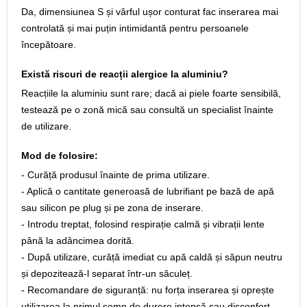
Da, dimensiunea S și vârful ușor conturat fac inserarea mai
controlată și mai puțin intimidantă pentru persoanele
începătoare.
Există riscuri de reacții alergice la aluminiu?
Reacțiile la aluminiu sunt rare; dacă ai piele foarte sensibilă,
testează pe o zonă mică sau consultă un specialist înainte
de utilizare.
Mod de folosire:
- Curăță produsul înainte de prima utilizare.
- Aplică o cantitate generoasă de lubrifiant pe bază de apă
sau silicon pe plug și pe zona de inserare.
- Introdu treptat, folosind respirație calmă și vibrații lente
până la adâncimea dorită.
- După utilizare, curăță imediat cu apă caldă și săpun neutru
și depozitează-l separat într-un săculeț.
- Recomandare de siguranță: nu forța inserarea și oprește
utilizarea la primul semn de durere intensă sau disconfort