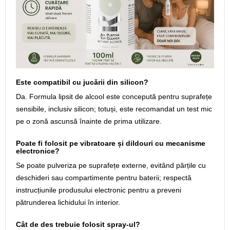
Este compatibil cu jucării din silicon?
Da. Formula lipsit de alcool este concepută pentru suprafețe
sensibile, inclusiv silicon; totuși, este recomandat un test mic
pe o zonă ascunsă înainte de prima utilizare.
Poate fi folosit pe vibratoare și dildouri cu mecanisme
electronice?
Se poate pulveriza pe suprafețe externe, evitând părțile cu
deschideri sau compartimente pentru baterii; respectă
instrucțiunile produsului electronic pentru a preveni
pătrunderea lichidului în interior.
Cât de des trebuie folosit spray-ul?