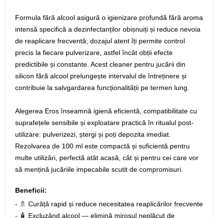
Formula fără alcool asigură o igienizare profundă fără aroma
intensă specifică a dezinfectanților obișnuiți și reduce nevoia
de reaplicare frecventă; dozajul atent îți permite control
precis la fiecare pulverizare, astfel încât obții efecte
predictibile și constante. Acest cleaner pentru jucării din
silicon fără alcool prelungește intervalul de întreținere și
contribuie la salvgardarea funcționalității pe termen lung.
Alegerea Eros înseamnă igienă eficientă, compatibilitate cu
suprafețele sensibile și exploatare practică în ritualul post-
utilizare: pulverizezi, ștergi și poți depozita imediat.
Rezolvarea de 100 ml este compactă și suficientă pentru
multe utilizări, perfectă atât acasă, cât și pentru cei care vor
să mențină jucăriile impecabile scutit de compromisuri.
Beneficii:
- 🚿 Curăță rapid și reduce necesitatea reaplicărilor frecvente
- 🧴 Excluzând alcool — elimină mirosul neplăcut de