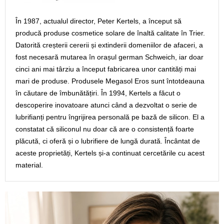
În 1987, actualul director, Peter Kertels, a început să
producă produse cosmetice solare de înaltă calitate în Trier.
Datorită creșterii cererii și extinderii domeniilor de afaceri, a
fost necesară mutarea în orașul german Schweich, iar doar
cinci ani mai târziu a început fabricarea unor cantități mai
mari de produse. Produsele Megasol Eros sunt întotdeauna
în căutare de îmbunătățiri. În 1994, Kertels a făcut o
descoperire inovatoare atunci când a dezvoltat o serie de
lubrifianți pentru îngrijirea personală pe bază de silicon. El a
constatat că siliconul nu doar că are o consistență foarte
plăcută, ci oferă și o lubrifiere de lungă durată. Încântat de
aceste proprietăți, Kertels și-a continuat cercetările cu acest
material.