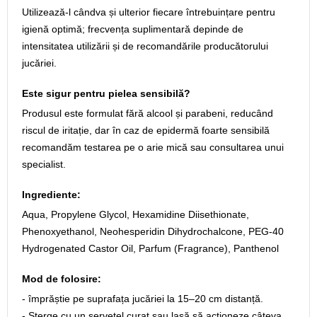
Utilizează-l cândva și ulterior fiecare întrebuințare pentru
igienă optimă; frecvența suplimentară depinde de
intensitatea utilizării și de recomandările producătorului
jucăriei.
Este sigur pentru pielea sensibilă?
Produsul este formulat fără alcool și parabeni, reducând
riscul de iritație, dar în caz de epidermă foarte sensibilă
recomandăm testarea pe o arie mică sau consultarea unui
specialist.
Ingrediente:
Aqua, Propylene Glycol, Hexamidine Diisethionate,
Phenoxyethanol, Neohesperidin Dihydrochalcone, PEG-40
Hydrogenated Castor Oil, Parfum (Fragrance), Panthenol
Mod de folosire:
- împrăștie pe suprafața jucăriei la 15–20 cm distanță.
- Șterge cu un șervețel curat sau lasă să acționeze câteva