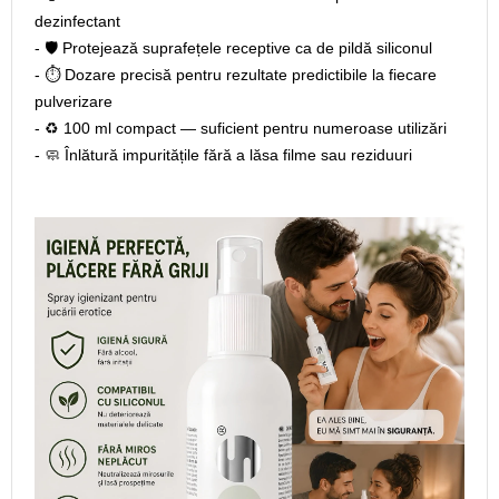
dezinfectant
- 🛡️ Protejează suprafețele receptive ca de pildă siliconul
- ⏱️ Dozare precisă pentru rezultate predictibile la fiecare
pulverizare
- ♻️ 100 ml compact — suficient pentru numeroase utilizări
- 🧼 Înlătură impuritățile fără a lăsa filme sau reziduuri