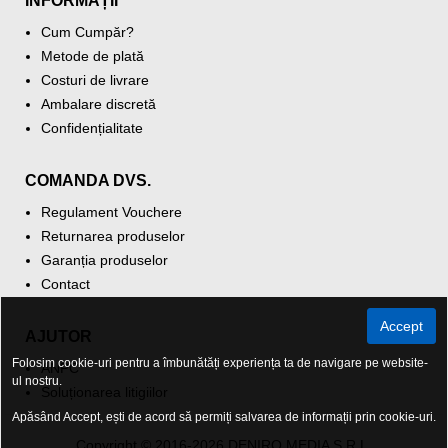
INFORMAȚII
Cum Cumpăr?
Metode de plată
Costuri de livrare
Ambalare discretă
Confidențialitate
COMANDA DVS.
Regulament Vouchere
Returnarea produselor
Garanția produselor
Contact
Accept
AJUTOR
Folosim cookie-uri pentru a îmbunătăți experiența ta de navigare pe website-
ANPC
ul nostru.
Soluționarea litigiilor
Apăsând Accept, ești de acord să permiți salvarea de informații prin cookie-uri.
Copyright © 2016-2026 DENIRO MEDIA S.R.L.