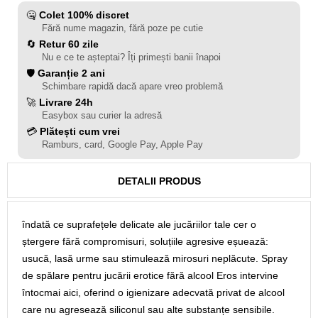
🤐
Colet 100% discret
Fără nume magazin, fără poze pe cutie
🔄
Retur 60 zile
Nu e ce te așteptai? Îți primești banii înapoi
🛡️
Garanție 2 ani
Schimbare rapidă dacă apare vreo problemă
🚀
Livrare 24h
Easybox sau curier la adresă
💳
Plătești cum vrei
Ramburs, card, Google Pay, Apple Pay
DETALII PRODUS
îndată ce suprafețele delicate ale jucăriilor tale cer o
ștergere fără compromisuri, soluțiile agresive eșuează:
usucă, lasă urme sau stimulează mirosuri neplăcute. Spray
de spălare pentru jucării erotice fără alcool Eros intervine
întocmai aici, oferind o igienizare adecvată privat de alcool
care nu agresează siliconul sau alte substanțe sensibile.