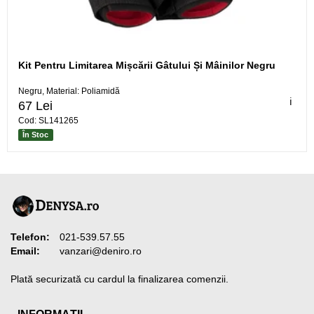
Kit Pentru Limitarea Mișcării Gâtului Și Mâinilor Negru
Negru, Material: Poliamidă
ℹ️
67 Lei
Cod: SL141265
În Stoc
Telefon:
021-539.57.55
Email:
vanzari@deniro.ro
Plată securizată cu cardul la finalizarea comenzii.