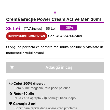
Cremă Erecție Power Cream Active Men 30ml
- 38%
35 Lei
(TVA inclus)
56 Lei
Cod: 4042342002409
INDISPONIBIL MOMENTAN
O opțiune perfectă ce conferă mai multă pasiune și vitalitate în
momentul actului sexual.
Adaugă în coș
🤐
Colet 100% discret
Fără nume magazin, fără poze pe cutie
🔄
Retur 60 zile
Nu e ce te așteptai? Îți primești banii înapoi
🛡️
Garanție 2 ani
Schimbare rapidă dacă apare vreo problemă