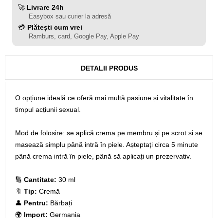
🚀
Livrare 24h
Easybox sau curier la adresă
💳
Plătești cum vrei
Ramburs, card, Google Pay, Apple Pay
DETALII PRODUS
O opțiune ideală ce oferă mai multă pasiune și vitalitate în
timpul acțiunii sexual.
Mod de folosire: se aplică crema pe membru și pe scrot și se
masează simplu până intră în piele. Așteptați circa 5 minute
până crema intră în piele, până să aplicați un prezervativ.
🔢
Cantitate:
30 ml
🔖
Tip:
Cremă
👤
Pentru:
Bărbați
🌍
Import:
Germania