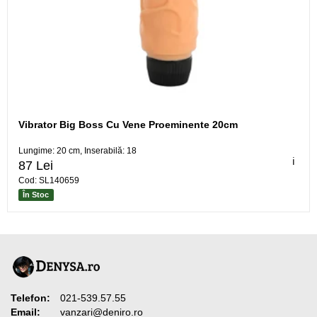
Vibrator Big Boss Cu Vene Proeminente 20cm
Lungime: 20 cm, Inserabilă: 18
ℹ️
87 Lei
Cod: SL140659
În Stoc
Telefon:
021-539.57.55
Email:
vanzari@deniro.ro