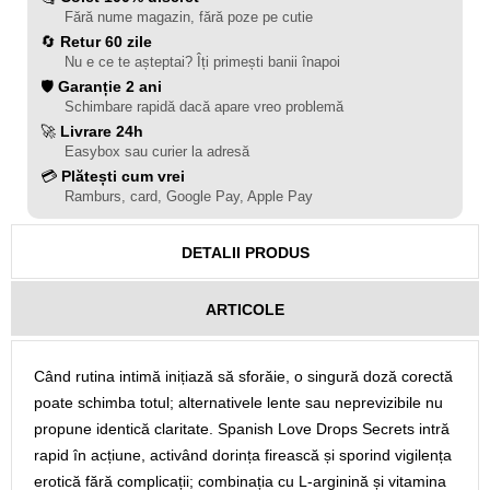
Fără nume magazin, fără poze pe cutie
🔄
Retur 60 zile
Nu e ce te așteptai? Îți primești banii înapoi
🛡️
Garanție 2 ani
Schimbare rapidă dacă apare vreo problemă
🚀
Livrare 24h
Easybox sau curier la adresă
💳
Plătești cum vrei
Ramburs, card, Google Pay, Apple Pay
DETALII PRODUS
ARTICOLE
Când rutina intimă inițiază să sforăie, o singură doză corectă
poate schimba totul; alternativele lente sau neprevizibile nu
propune identică claritate. Spanish Love Drops Secrets intră
rapid în acțiune, activând dorința firească și sporind vigilența
erotică fără complicații; combinația cu L‑arginină și vitamina