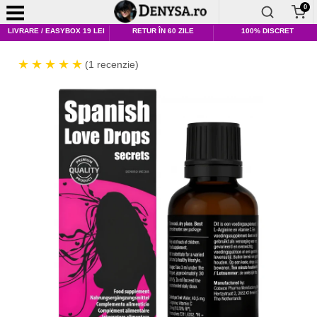
0
LIVRARE / EASYBOX 19 LEI
RETUR ÎN 60 ZILE
100% DISCRET
(1 recenzie)