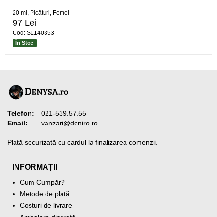
20 ml, Picături, Femei
ℹ️
97 Lei
Cod: SL140353
În Stoc
Telefon:
021-539.57.55
Email:
vanzari@deniro.ro
Plată securizată cu cardul la finalizarea comenzii.
INFORMAȚII
Cum Cumpăr?
Metode de plată
Costuri de livrare
Ambalare discretă