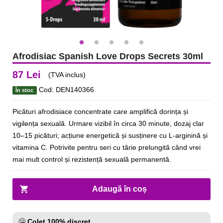
Afrodisiac Spanish Love Drops Secrets 30ml
87 Lei
(TVA inclus)
Cod: DEN140366
În stoc
Picături afrodisiace concentrate care amplifică dorința și
vigilența sexuală. Urmare vizibil în circa 30 minute, dozaj clar
10–15 picături; acțiune energetică și susținere cu L‑arginină și
vitamina C. Potrivite pentru seri cu tărie prelungită când vrei
mai mult control și rezistență sexuală permanentă.
Adaugă în coș
🤐
Colet 100% discret