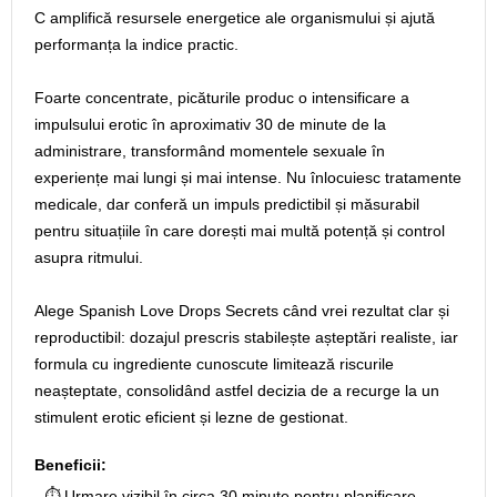
C amplifică resursele energetice ale organismului și ajută
performanța la indice practic.
Foarte concentrate, picăturile produc o intensificare a
impulsului erotic în aproximativ 30 de minute de la
administrare, transformând momentele sexuale în
experiențe mai lungi și mai intense. Nu înlocuiesc tratamente
medicale, dar conferă un impuls predictibil și măsurabil
pentru situațiile în care dorești mai multă potență și control
asupra ritmului.
Alege Spanish Love Drops Secrets când vrei rezultat clar și
reproductibil: dozajul prescris stabilește așteptări realiste, iar
formula cu ingrediente cunoscute limitează riscurile
neașteptate, consolidând astfel decizia de a recurge la un
stimulent erotic eficient și lezne de gestionat.
Beneficii:
- ⏱️ Urmare vizibil în circa 30 minute pentru planificare