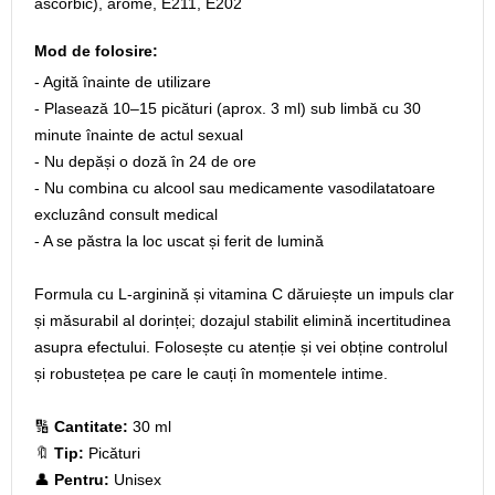
ascorbic), arome, E211, E202
Mod de folosire:
- Agită înainte de utilizare
- Plasează 10–15 picături (aprox. 3 ml) sub limbă cu 30
minute înainte de actul sexual
- Nu depăși o doză în 24 de ore
- Nu combina cu alcool sau medicamente vasodilatatoare
excluzând consult medical
- A se păstra la loc uscat și ferit de lumină
Formula cu L‑arginină și vitamina C dăruiește un impuls clar
și măsurabil al dorinței; dozajul stabilit elimină incertitudinea
asupra efectului. Folosește cu atenție și vei obține controlul
și robustețea pe care le cauți în momentele intime.
🔢
Cantitate:
30 ml
🔖
Tip:
Picături
👤
Pentru:
Unisex