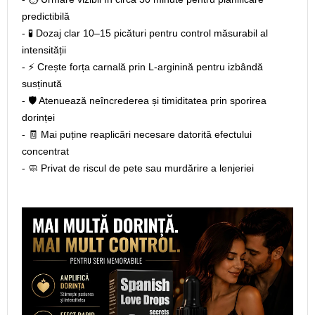
predictibilă
- 🧪 Dozaj clar 10–15 picături pentru control măsurabil al
intensității
- ⚡ Crește forța carnală prin L‑arginină pentru izbândă
susținută
- 🛡️ Atenuează neîncrederea și timiditatea prin sporirea
dorinței
- 🧾 Mai puține reaplicări necesare datorită efectului
concentrat
- 🧼 Privat de riscul de pete sau murdărire a lenjeriei