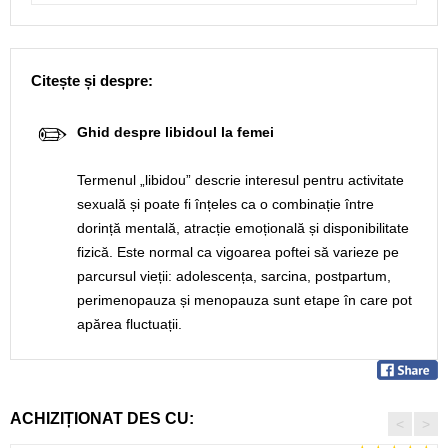
Citește și despre:
✏️
Ghid despre libidoul la femei
Termenul „libidou” descrie interesul pentru activitate
sexuală și poate fi înțeles ca o combinație între
dorință mentală, atracție emoțională și disponibilitate
fizică. Este normal ca vigoarea poftei să varieze pe
parcursul vieții: adolescența, sarcina, postpartum,
perimenopauza și menopauza sunt etape în care pot
apărea fluctuații.
ACHIZIȚIONAT DES CU:
<
>