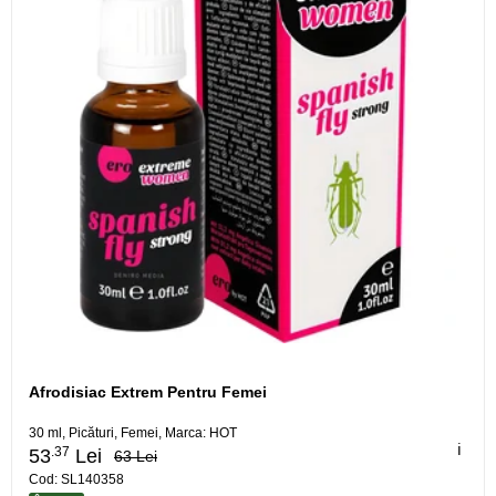
Afrodisiac Extrem Pentru Femei
30 ml, Picături, Femei, Marca: HOT
ℹ️
.37
53
Lei
63 Lei
Cod: SL140358