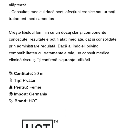
alăptează.
- Consultați medicul dacă aveți afecțiuni cronice sau urmați
tratament medicamentos.
Crește libidoul feminin cu un dozaj clar și componente
cunoscute; rezultatele pot fi atât imediate, cât și consolidate
prin administrare regulată. Dacă ai îndoieli privind
compatibilitatea cu tratamentele tale, un consult medical
elimină riscul și îți confirmă siguranța utilizării.
🔢
Cantitate:
30 ml
🔖
Tip:
Picături
👤
Pentru:
Femei
🌍
Import:
Germania
🏷️
Brand:
HOT