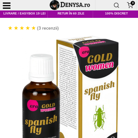
0
LIVRARE / EASYBOX 19 LEI
RETUR ÎN 60 ZILE
100% DISCRET
(3 recenzii)