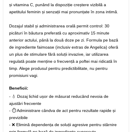
și vitamina C, punând la dispoziție creștere vizibilă a
apetitului feminin și senzații mai pronunțate în zona intimă.
Dozajul stabil și administrarea orală permit control: 30
picături în băutura preferată cu aproximativ 15 minute
anterior actului, până la două doze pe zi. Formula pe bază
de ingrediente faimoase (inclusiv extras de Angelica) oferă
un plus de stimulare fără soluții invazive, iar utilizarea
regulată poate menține o frecvență a poftei mai ridicată în
timp. Alege produsul pentru predictibilitate, nu pentru
promisiuni vagi.
Beneficii:
- 💧 Dozaj lichid ușor de măsurat reducând nevoia de
ajustări frecvente
- ⏱️ Administrare cândva de act pentru rezultate rapide și
previzibile
- ❌ Elimină dependența de soluții agresive pentru stârnire
prin formulă pe bază de ingrediente cunoscute