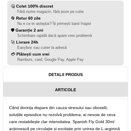
🤐
Colet 100% discret
Fără nume magazin, fără poze pe cutie
🔄
Retur 60 zile
Nu e ce te așteptai? Îți primești banii înapoi
🛡️
Garanție 2 ani
Schimbare rapidă dacă apare vreo problemă
🚀
Livrare 24h
Easybox sau curier la adresă
💳
Plătești cum vrei
Ramburs, card, Google Pay, Apple Pay
DETALII PRODUS
ARTICOLE
Când dorința dispare din cauza stresului sau oboselii,
soluțiile episodice nu rezolvă problema; ai nevoie de ceva
care restabilește clar intensitatea. Spanish Fly Gold 30ml
acționează pe circulație și excitație prin unirea de L-arginină