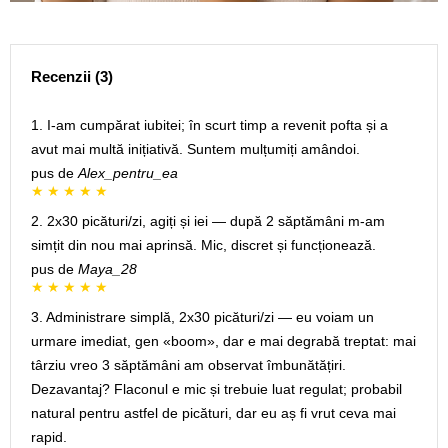
Recenzii (3)
1. I-am cumpărat iubitei; în scurt timp a revenit pofta și a
avut mai multă inițiativă. Suntem mulțumiți amândoi.
pus de
Alex_pentru_ea
2. 2x30 picături/zi, agiți și iei — după 2 săptămâni m-am
simțit din nou mai aprinsă. Mic, discret și funcționează.
pus de
Maya_28
3. Administrare simplă, 2x30 picături/zi — eu voiam un
urmare imediat, gen «boom», dar e mai degrabă treptat: mai
târziu vreo 3 săptămâni am observat îmbunătățiri.
Dezavantaj? Flaconul e mic și trebuie luat regulat; probabil
natural pentru astfel de picături, dar eu aș fi vrut ceva mai
rapid.