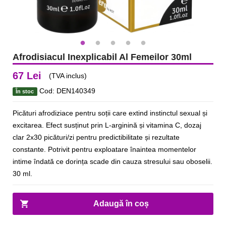
Afrodisiacul Inexplicabil Al Femeilor 30ml
67 Lei
(TVA inclus)
Cod: DEN140349
În stoc
Picături afrodiziace pentru soții care extind instinctul sexual și
excitarea. Efect susținut prin L-arginină și vitamina C, dozaj
clar 2x30 picături/zi pentru predictibilitate și rezultate
constante. Potrivit pentru exploatare înaintea momentelor
intime îndată ce dorința scade din cauza stresului sau oboselii.
30 ml.
Adaugă în coș