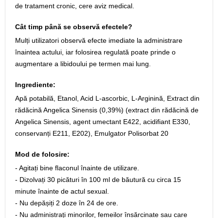
de tratament cronic, cere aviz medical.
Cât timp până se observă efectele?
Mulți utilizatori observă efecte imediate la administrare
înaintea actului, iar folosirea regulată poate prinde o
augmentare a libidoului pe termen mai lung.
Ingrediente:
Apă potabilă, Etanol, Acid L-ascorbic, L-Arginină, Extract din
rădăcină Angelica Sinensis (0,39%) (extract din rădăcină de
Angelica Sinensis, agent umectant E422, acidifiant E330,
conservanți E211, E202), Emulgator Polisorbat 20
Mod de folosire:
- Agitați bine flaconul înainte de utilizare.
- Dizolvați 30 picături în 100 ml de băutură cu circa 15
minute înainte de actul sexual.
- Nu depășiți 2 doze în 24 de ore.
- Nu administrați minorilor, femeilor însărcinate sau care