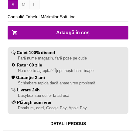
S
M
L
Consultă Tabelul Mărimilor SoftLine
Adaugă în coș
🤐
Colet 100% discret
Fără nume magazin, fără poze pe cutie
🔄
Retur 60 zile
Nu e ce te așteptai? Îți primești banii înapoi
🛡️
Garanție 2 ani
Schimbare rapidă dacă apare vreo problemă
🚀
Livrare 24h
Easybox sau curier la adresă
💳
Plătești cum vrei
Ramburs, card, Google Pay, Apple Pay
DETALII PRODUS