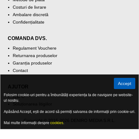
Costuri de livrare
Ambalare discretă
Confidențialitate
COMANDA DVS.
Regulament Vouchere
Returnarea produselor
Garanția produselor
Contact
Accept
AJUTOR
Folosim cookie-uri pentru a îmbunătăți experiența ta de navigare pe website-
ANPC
ul nostru.
Soluționarea litigiilor
Apăsând Accept, ești de acord să permiți salvarea de informații prin cookie-uri.
Copyright © 2016-2026 DENIRO MEDIA S.R.L.
Mai multe informații despre
cookies
.