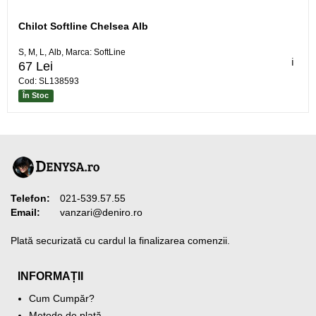
Chilot Softline Chelsea Alb
S, M, L, Alb, Marca: SoftLine
ℹ️
67 Lei
Cod: SL138593
În Stoc
Telefon:
021-539.57.55
Email:
vanzari@deniro.ro
Plată securizată cu cardul la finalizarea comenzii.
INFORMAȚII
Cum Cumpăr?
Metode de plată