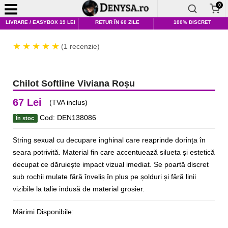
0
LIVRARE / EASYBOX 19 LEI
RETUR ÎN 60 ZILE
100% DISCRET
(1 recenzie)
Chilot Softline Viviana Roșu
67 Lei
(TVA inclus)
Cod: DEN138086
În stoc
String sexual cu decupare inghinal care reaprinde dorința în
seara potrivită. Material fin care accentuează silueta și estetică
decupat ce dăruiește impact vizual imediat. Se poartă discret
sub rochii mulate fără înveliș în plus pe șolduri și fără linii
vizibile la talie indusă de material grosier.
Mărimi Disponibile: