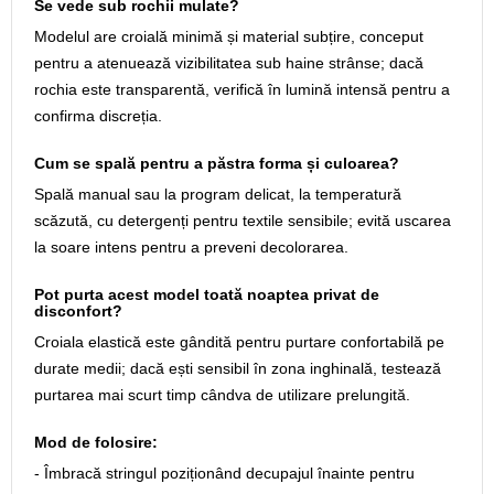
Se vede sub rochii mulate?
Modelul are croială minimă și material subțire, conceput
pentru a atenuează vizibilitatea sub haine strânse; dacă
rochia este transparentă, verifică în lumină intensă pentru a
confirma discreția.
Cum se spală pentru a păstra forma și culoarea?
Spală manual sau la program delicat, la temperatură
scăzută, cu detergenți pentru textile sensibile; evită uscarea
la soare intens pentru a preveni decolorarea.
Pot purta acest model toată noaptea privat de
disconfort?
Croiala elastică este gândită pentru purtare confortabilă pe
durate medii; dacă ești sensibil în zona inghinală, testează
purtarea mai scurt timp cândva de utilizare prelungită.
Mod de folosire:
- Îmbracă stringul poziționând decupajul înainte pentru