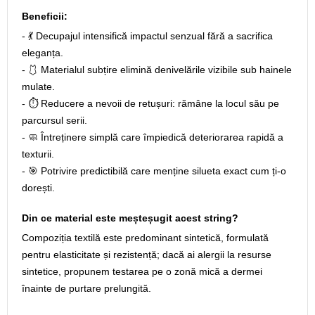
Beneficii:
- 💃 Decupajul intensifică impactul senzual fără a sacrifica
eleganța.
- 🩱 Materialul subțire elimină denivelările vizibile sub hainele
mulate.
- ⏱️ Reducere a nevoii de retușuri: rămâne la locul său pe
parcursul serii.
- 🧼 Întreținere simplă care împiedică deteriorarea rapidă a
texturii.
- 🎯 Potrivire predictibilă care menține silueta exact cum ți-o
dorești.
Din ce material este meșteșugit acest string?
Compoziția textilă este predominant sintetică, formulată
pentru elasticitate și rezistență; dacă ai alergii la resurse
sintetice, propunem testarea pe o zonă mică a dermei
înainte de purtare prelungită.