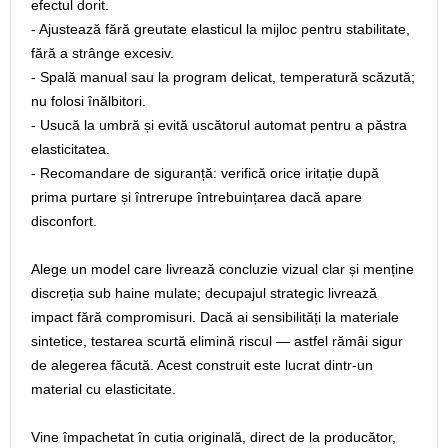
efectul dorit.
- Ajustează fără greutate elasticul la mijloc pentru stabilitate,
fără a strânge excesiv.
- Spală manual sau la program delicat, temperatură scăzută;
nu folosi înălbitori.
- Usucă la umbră și evită uscătorul automat pentru a păstra
elasticitatea.
- Recomandare de siguranță: verifică orice iritație după
prima purtare și întrerupe întrebuințarea dacă apare
disconfort.
Alege un model care livrează concluzie vizual clar și menține
discreția sub haine mulate; decupajul strategic livrează
impact fără compromisuri. Dacă ai sensibilități la materiale
sintetice, testarea scurtă elimină riscul — astfel rămâi sigur
de alegerea făcută. Acest construit este lucrat dintr-un
material cu elasticitate.
Vine împachetat în cutia originală, direct de la producător,