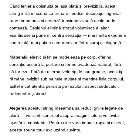
Când lenjeria obișnuită te lasă plată și previzibilă, acest
string intră în scenă cu urmare imediat: decupajul inghinal
rupe monotonia și creează tensiune vizuală acolo unde
contează. Designul elimină stratul voluminos al altor
eșantioane și pune în centru senzația — mai multă expunere
controlată, mai puține compromisuri între curaj și eleganță.
Materialul elastic și fin se modelează pe corp, oferind
senzație ușoară la purtare și forme evadează natural, fără
să forțeze. Față de alternativele rigide sau groase, acest tip
rămâne invizibil sub hainele mulate și menține linia corpului,
astfel încât atenția persistă pe rezultat: aspect seducător,
rudimentar și direct.
Alegerea acestui string înseamnă să reduci grijile legate de
alură — vei simți controlul asupra imaginii tale și vei evita
ajustările constante. Pentru cine vrea impact rapid și discret,
acesta spune totul excluzând cuvinte.