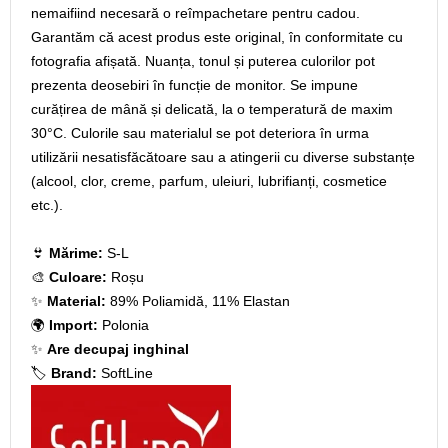
nemaifiind necesară o reîmpachetare pentru cadou.
Garantăm că acest produs este original, în conformitate cu
fotografia afișată. Nuanța, tonul și puterea culorilor pot
prezenta deosebiri în funcție de monitor. Se impune
curățirea de mână și delicată, la o temperatură de maxim
30°C. Culorile sau materialul se pot deteriora în urma
utilizării nesatisfăcătoare sau a atingerii cu diverse substanțe
(alcool, clor, creme, parfum, uleiuri, lubrifianți, cosmetice
etc.).
👙
Mărime:
S-L
🎨
Culoare:
Roșu
✨
Material:
89% Poliamidă, 11% Elastan
🌍
Import:
Polonia
✨
Are decupaj inghinal
🏷️
Brand:
SoftLine