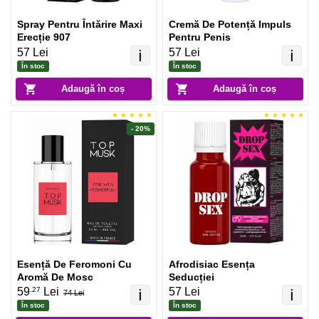
Spray Pentru Întărire Maxi
Cremă De Potență Impuls
Erecție 907
Pentru Penis
57 Lei
57 Lei
ℹ️
ℹ️
În stoc
În stoc
Adaugă în coș
Adaugă în coș
- 20%
Esență De Feromoni Cu
Afrodisiac Esența
Aromă De Mosc
Seducției
.27
59
Lei
57 Lei
ℹ️
ℹ️
74 Lei
În stoc
În stoc