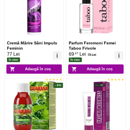
Cremă Mărire Sâni Impuls
Parfum Feromoni Femei
Feminin
Taboo Frivole
.47
77 Lei
69
Lei
ℹ️
ℹ️
75 Lei
În stoc
În stoc
Adaugă în coș
Adaugă în coș
- 6%