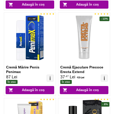
Adaugă în coș
Adaugă în coș
- 13%
Cremă Mărire Penis
Cremă Ejaculare Precoce
Penimax
Erecta Extend
.47
87 Lei
37
Lei
ℹ️
ℹ️
43 Lei
În stoc
În stoc
Adaugă în coș
Adaugă în coș
- 8%