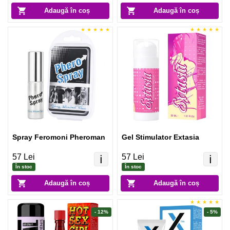
Adaugă în coș
Adaugă în coș
Spray Feromoni Pheroman
Gel Stimulator Extasia
57 Lei
57 Lei
ℹ️
ℹ️
În stoc
În stoc
Adaugă în coș
Adaugă în coș
- 12%
- 5%