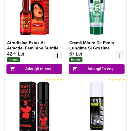
Afrodisiac Extaz Al
Cremă Mărire De Penis
Atracției Feminine Subtile
Lungime Și Grosime
.47
42
Lei
67 Lei
ℹ️
ℹ️
În stoc
În stoc
Adaugă în coș
Adaugă în coș