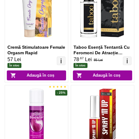
Cremă Stimulatoare Female
Taboo Esență Tentantă Cu
Orgasm Rapid
Feromoni De Atracție
Feminini
.67
57 Lei
78
Lei
ℹ️
ℹ️
85 Lei
În stoc
În stoc
Adaugă în coș
Adaugă în coș
- 25%