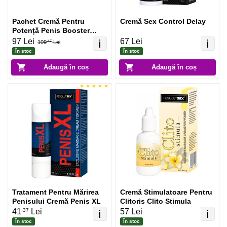
Pachet Cremă Pentru
Cremă Sex Control Delay
Potență Penis Booster
125ml + Spray Stud 100
97 Lei
67 Lei
ℹ️
ℹ️
109
Lei
.47
Original
În stoc
În stoc
Adaugă în coș
Adaugă în coș
Tratament Pentru Mărirea
Cremă Stimulatoare Pentru
Penisului Cremă Penis XL
Clitoris Clito Stimula
.37
41
Lei
57 Lei
ℹ️
ℹ️
În stoc
În stoc