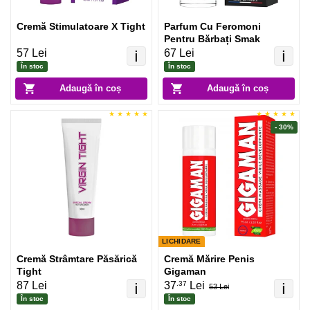
Cremă Stimulatoare X Tight
Parfum Cu Feromoni
Pentru Bărbați Smak
57 Lei
67 Lei
ℹ️
ℹ️
În stoc
În stoc
Adaugă în coș
Adaugă în coș
- 30%
LICHIDARE
Cremă Strâmtare Păsărică
Cremă Mărire Penis
Tight
Gigaman
.37
87 Lei
37
Lei
ℹ️
ℹ️
53 Lei
În stoc
În stoc