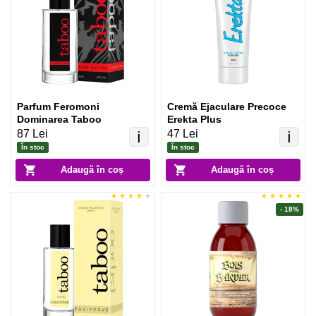
Parfum Feromoni
Cremă Ejaculare Precoce
Dominarea Taboo
Erekta Plus
87 Lei
47 Lei
ℹ️
ℹ️
În stoc
În stoc
Adaugă în coș
Adaugă în coș
- 18%