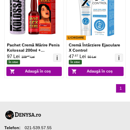
LICHIDARE
Pachet Cremă Mărire Penis
Cremă Întârziere Ejaculare
Kolossal 200ml +
X Control
Afrodisiac Hot Sex Girl
.67
97 Lei
47
Lei
ℹ️
ℹ️
109
Lei
50 Lei
.47
20ml
În stoc
În stoc
Adaugă în coș
Adaugă în coș
1
Telefon:
021-539.57.55