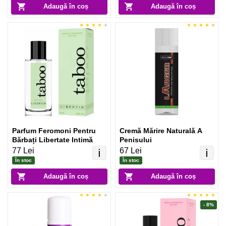
Adaugă în coș
Adaugă în coș
Parfum Feromoni Pentru
Cremă Mărire Naturală A
Bărbați Libertate Intimă
Penisului
77 Lei
67 Lei
ℹ️
ℹ️
În stoc
În stoc
Adaugă în coș
Adaugă în coș
- 8%