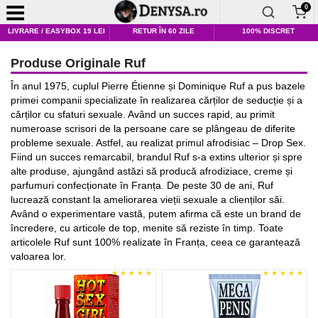
0
LIVRARE / EASYBOX 19 LEI
RETUR ÎN 60 ZILE
100% DISCRET
Produse Originale Ruf
În anul 1975, cuplul Pierre Étienne și Dominique Ruf a pus bazele
primei companii specializate în realizarea cărților de seducție și a
cărților cu sfaturi sexuale. Având un succes rapid, au primit
numeroase scrisori de la persoane care se plângeau de diferite
probleme sexuale. Astfel, au realizat primul afrodisiac – Drop Sex.
Fiind un succes remarcabil, brandul Ruf s-a extins ulterior și spre
alte produse, ajungând astăzi să producă afrodiziace, creme și
parfumuri confecționate în Franța. De peste 30 de ani, Ruf
lucrează constant la ameliorarea vieții sexuale a clienților săi.
Având o experimentare vastă, putem afirma că este un brand de
încredere, cu articole de top, menite să reziste în timp. Toate
articolele Ruf sunt 100% realizate în Franța, ceea ce garantează
valoarea lor.