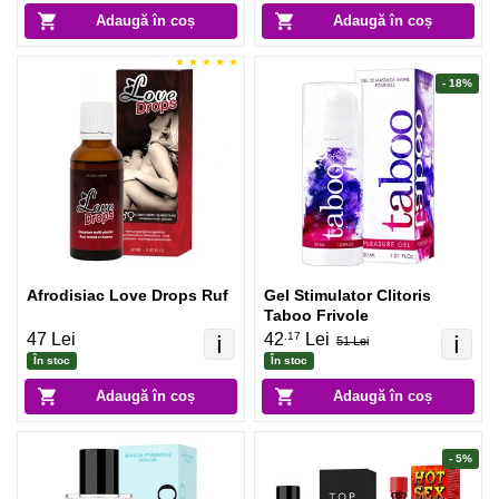
Adaugă în coș
Adaugă în coș
- 18%
Afrodisiac Love Drops Ruf
Gel Stimulator Clitoris
Taboo Frivole
.17
47 Lei
42
Lei
ℹ️
ℹ️
51 Lei
În stoc
În stoc
Adaugă în coș
Adaugă în coș
- 5%