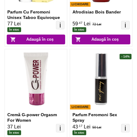
LICHIDARE
Parfum Cu Feromoni
Afrodisiac Bois Bander
Unisex Taboo Equivoque
.47
77 Lei
59
Lei
ℹ️
ℹ️
72 Lei
În stoc
În stoc
Adaugă în coș
Adaugă în coș
- 14%
LICHIDARE
Cremă G-power Orgasm
Parfum Feromoni Sex
For Women
Spray
.17
37 Lei
43
Lei
ℹ️
ℹ️
50 Lei
În stoc
În stoc