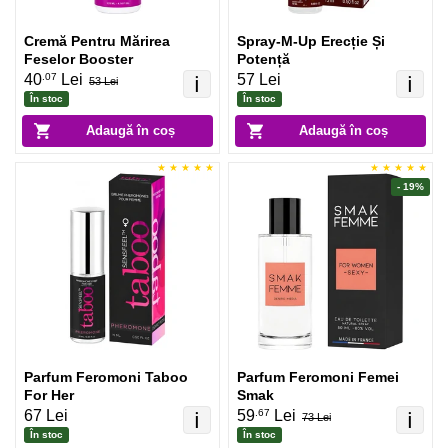
Cremă Pentru Mărirea
Spray-M-Up Erecție Și
Feselor Booster
Potență
.07
40
Lei
57 Lei
ℹ️
ℹ️
53 Lei
În stoc
În stoc
Adaugă în coș
Adaugă în coș
- 19%
Parfum Feromoni Taboo
Parfum Feromoni Femei
For Her
Smak
.67
67 Lei
59
Lei
ℹ️
ℹ️
73 Lei
În stoc
În stoc