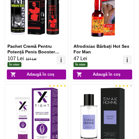
Pachet Cremă Pentru
Afrodisiac Bărbați Hot Sex
Potență Penis Booster
For Man
125ml + Spray Pentru
107 Lei
47 Lei
ℹ️
ℹ️
114 Lei
Potență Maxi Erect 907
În stoc
În stoc
Adaugă în coș
Adaugă în coș