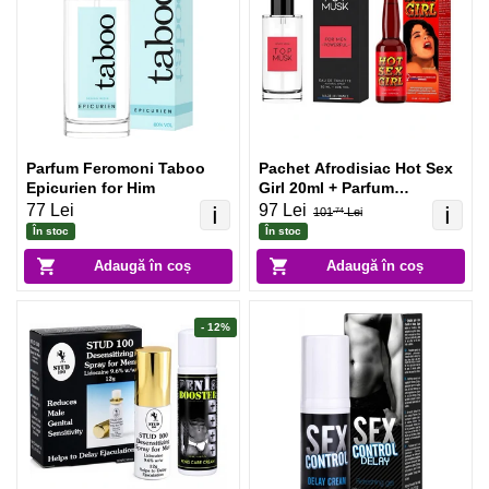
Parfum Feromoni Taboo
Pachet Afrodisiac Hot Sex
Epicurien for Him
Girl 20ml + Parfum
Feromoni Top Musk 75ml
77 Lei
97 Lei
ℹ️
ℹ️
101
Lei
.74
În stoc
În stoc
Adaugă în coș
Adaugă în coș
- 12%