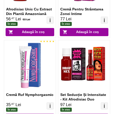
Afrodisiac Unic Cu Extract
Cremă Pentru Strâmtarea
Din Plantă Amazoniană
Zonei Intime
.47
56
Lei
77 Lei
ℹ️
ℹ️
60 Lei
În stoc
În stoc
Adaugă în coș
Adaugă în coș
Cremă Ruf Nymphorgasmic
Set Seducție Și Intensitate
- Kit Afrodisiac Duo
.87
35
Lei
97 Lei
ℹ️
ℹ️
În stoc
În stoc