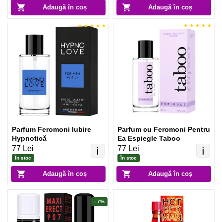
Adaugă în coș
Adaugă în coș
Parfum Feromoni Iubire
Parfum cu Feromoni Pentru
Hypnotică
Ea Espiegle Taboo
77 Lei
77 Lei
ℹ️
ℹ️
În stoc
În stoc
Adaugă în coș
Adaugă în coș
- 7%