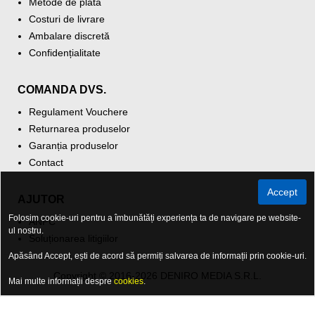
Metode de plată
Costuri de livrare
Ambalare discretă
Confidențialitate
COMANDA DVS.
Regulament Vouchere
Returnarea produselor
Garanția produselor
Contact
Accept
AJUTOR
Folosim cookie-uri pentru a îmbunătăți experiența ta de navigare pe website-
ANPC
ul nostru.
Soluționarea litigiilor
Apăsând Accept, ești de acord să permiți salvarea de informații prin cookie-uri.
Copyright © 2016-2026 DENIRO MEDIA S.R.L.
Mai multe informații despre
cookies
.