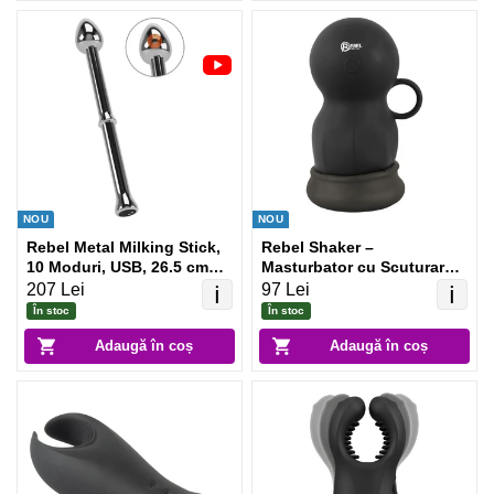
NOU
NOU
Rebel Metal Milking Stick,
Rebel Shaker –
10 Moduri, USB, 26.5 cm
Masturbator cu Scuturare 3
Argintiu
Trepte, Reîncărcabil Negru
207 Lei
97 Lei
ℹ️
ℹ️
În stoc
În stoc
Adaugă în coș
Adaugă în coș