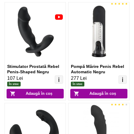
Stimulator Prostată Rebel
Pompă Mărire Penis Rebel
Penis-Shaped Negru
Automatic Negru
107 Lei
277 Lei
ℹ️
ℹ️
În stoc
În stoc
Adaugă în coș
Adaugă în coș