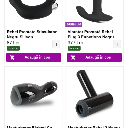
PREMIUM
Rebel Prostate Stimulator
Vibrator Prostată Rebel
Negru Silicon
Plug 3 Functions Negru
87 Lei
377 Lei
ℹ️
ℹ️
În stoc
În stoc
Adaugă în coș
Adaugă în coș
Masturbator Bărbați Cu
Masturbator Rebel 2 Negru