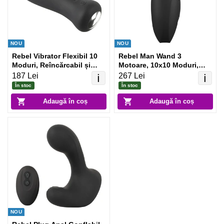
NOU
NOU
Rebel Vibrator Flexibil 10
Rebel Man Wand 3
Moduri, Reîncărcabil și
Motoare, 10x10 Moduri,
Discret Negru
Reîncărcabil Negru
187 Lei
267 Lei
ℹ️
ℹ️
În stoc
În stoc
Adaugă în coș
Adaugă în coș
NOU