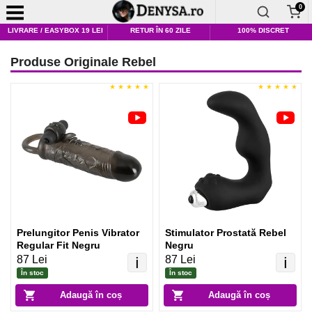
0
LIVRARE / EASYBOX 19 LEI
RETUR ÎN 60 ZILE
100% DISCRET
Produse Originale Rebel
Prelungitor Penis Vibrator
Stimulator Prostată Rebel
Regular Fit Negru
Negru
87 Lei
87 Lei
ℹ️
ℹ️
În stoc
În stoc
Adaugă în coș
Adaugă în coș