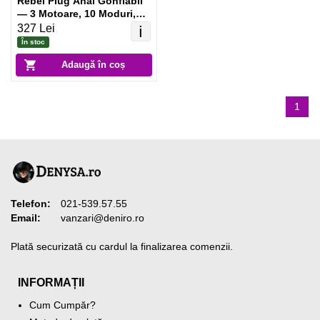
Rebel Plug Anal Gonflabil
— 3 Motoare, 10 Moduri,
USB Negru
327 Lei
ℹ️
În stoc
Adaugă în coș
1
Telefon:
021-539.57.55
Email:
vanzari@deniro.ro
Plată securizată cu cardul la finalizarea comenzii.
INFORMAȚII
Cum Cumpăr?