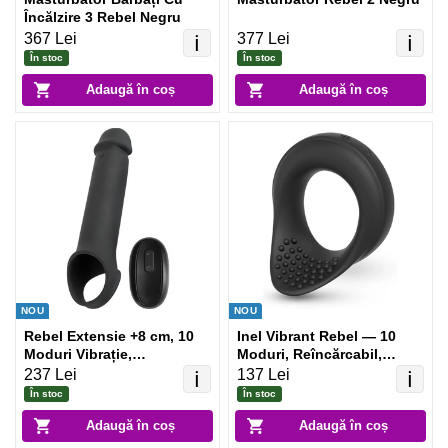
Încălzire 3 Rebel Negru
367 Lei
377 Lei
ℹ️
ℹ️
În stoc
În stoc
Adaugă în coș
Adaugă în coș
NOU
NOU
Rebel Extensie +8 cm, 10
Inel Vibrant Rebel — 10
Moduri Vibrație,
Moduri, Reîncărcabil,
Reîncărcabil Negru
Discret Negru
237 Lei
137 Lei
ℹ️
ℹ️
În stoc
În stoc
Adaugă în coș
Adaugă în coș