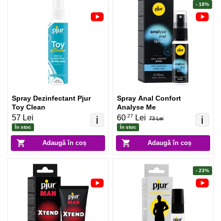
- 18%
Spray Dezinfectant Pjur
Spray Anal Confort
Toy Clean
Analyse Me
.27
57 Lei
60
Lei
ℹ️
ℹ️
73 Lei
În stoc
În stoc
Adaugă în coș
Adaugă în coș
- 23%