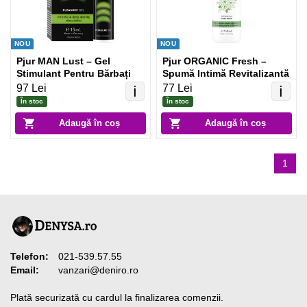
NOU
NOU
Pjur MAN Lust – Gel
Pjur ORGANIC Fresh –
Stimulant Pentru Bărbați
Spumă Intimă Revitalizantă
97 Lei
77 Lei
ℹ️
ℹ️
În stoc
În stoc
Adaugă în coș
Adaugă în coș
1
Telefon:
021-539.57.55
Email:
vanzari@deniro.ro
Plată securizată cu cardul la finalizarea comenzii.