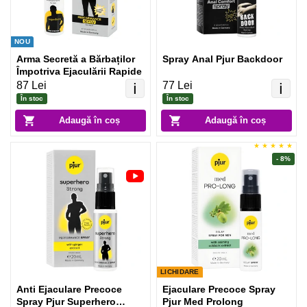
NOU
Arma Secretă a Bărbaților
Spray Anal Pjur Backdoor
Împotriva Ejaculării Rapide
87 Lei
77 Lei
ℹ️
ℹ️
În stoc
În stoc
Adaugă în coș
Adaugă în coș
- 8%
LICHIDARE
Anti Ejaculare Precoce
Ejaculare Precoce Spray
Spray Pjur Superhero
Pjur Med Prolong