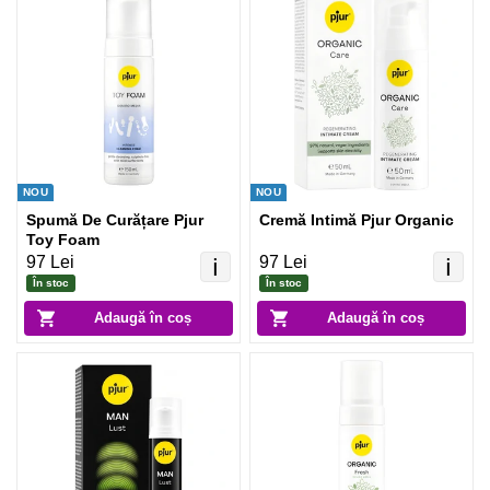
NOU
NOU
Spumă De Curățare Pjur
Cremă Intimă Pjur Organic
Toy Foam
97 Lei
97 Lei
ℹ️
ℹ️
În stoc
În stoc
Adaugă în coș
Adaugă în coș