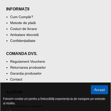
INFORMAȚII
Cum Cumpăr?
Metode de plată
Costuri de livrare
Ambalare discretă
Confidențialitate
COMANDA DVS.
Regulament Vouchere
Returnarea produselor
Garanția produselor
Contact
Accept
AJUTOR
Folosim cookie-uri pentru a îmbunătăți experiența ta de navigare pe website-
ANPC
ul nostru.
Soluționarea litigiilor