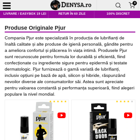
0
LIVRARE / EASYBOX 19 LEI
RETUR ÎN 60 ZILE
100% DISCRET
Produse Originale Pjur
Compania Pjur este specializată în producția de lubrifianți de
înaltă calitate și alte produse de igienă personală, gândite pentru
a ameliora confortul și plăcerea în viața intimă. Produsele Pjur
sunt recunoscute pentru formula lor durabilă și eficientă, fiind
confecționate cu ingrediente sigure pentru epidermă și testate
dermatologic. Pjur furnizează o gamă variată de lubrifianți,
inclusiv opțiuni pe bază de apă, silicon și hibride, răspunzând
nevoilor diverse ale consumatorilor săi. Astea sunt apreciate
pentru valoarea constantă și performanța superioară, fiind alegeri
populare la nivel mondial.