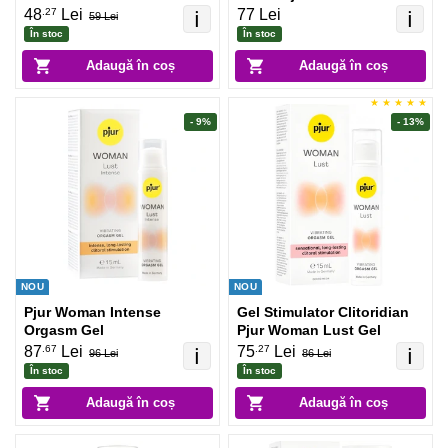
.27
48
Lei
77 Lei
ℹ️
ℹ️
59 Lei
În stoc
În stoc
Adaugă în coș
Adaugă în coș
- 9%
- 13%
NOU
NOU
Pjur Woman Intense
Gel Stimulator Clitoridian
Orgasm Gel
Pjur Woman Lust Gel
.67
.27
87
Lei
75
Lei
ℹ️
ℹ️
96 Lei
86 Lei
În stoc
În stoc
Adaugă în coș
Adaugă în coș