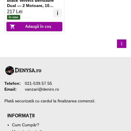
Black Velvets Bendable
Dual — 2 Motoare, 10
Moduri, Reîncărcabil Negru
217 Lei
ℹ️
În stoc
Adaugă în coș
1
Telefon:
021-539.57.55
Email:
vanzari@deniro.ro
Plată securizată cu cardul la finalizarea comenzii.
INFORMAȚII
Cum Cumpăr?