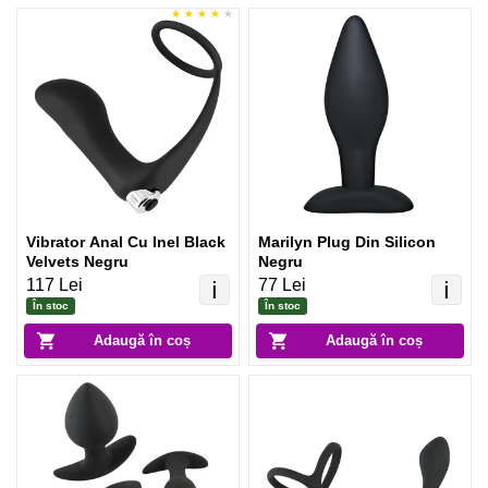
Vibrator Anal Cu Inel Black
Marilyn Plug Din Silicon
Velvets Negru
Negru
117 Lei
77 Lei
ℹ️
ℹ️
În stoc
În stoc
Adaugă în coș
Adaugă în coș