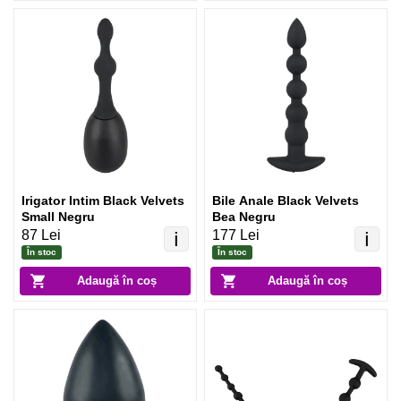
Irigator Intim Black Velvets
Bile Anale Black Velvets
Small Negru
Bea Negru
87 Lei
177 Lei
ℹ️
ℹ️
În stoc
În stoc
Adaugă în coș
Adaugă în coș