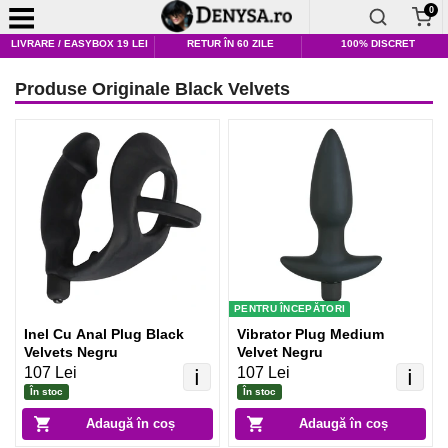
0
LIVRARE / EASYBOX 19 LEI
RETUR ÎN 60 ZILE
100% DISCRET
Produse Originale Black Velvets
PENTRU ÎNCEPĂTORI
Inel Cu Anal Plug Black
Vibrator Plug Medium
Velvets Negru
Velvet Negru
107 Lei
107 Lei
ℹ️
ℹ️
În stoc
În stoc
Adaugă în coș
Adaugă în coș