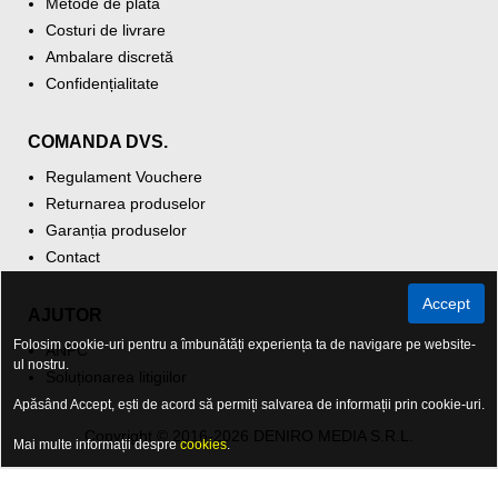
Metode de plată
Costuri de livrare
Ambalare discretă
Confidențialitate
COMANDA DVS.
Regulament Vouchere
Returnarea produselor
Garanția produselor
Contact
Accept
AJUTOR
Folosim cookie-uri pentru a îmbunătăți experiența ta de navigare pe website-
ANPC
ul nostru.
Soluționarea litigiilor
Apăsând Accept, ești de acord să permiți salvarea de informații prin cookie-uri.
Copyright © 2016-2026 DENIRO MEDIA S.R.L.
Mai multe informații despre
cookies
.