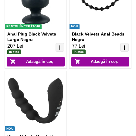
PENTRU ÎNCEPĂTORI
NOU
Anal Plug Black Velvets
Black Velvets Anal Beads
Large Negru
Negru
207 Lei
77 Lei
ℹ️
ℹ️
În stoc
În stoc
Adaugă în coș
Adaugă în coș
NOU