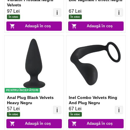
Velvets
97 Lei
67 Lei
ℹ️
ℹ️
În stoc
În stoc
Adaugă în coș
Adaugă în coș
PENTRU ÎNCEPĂTORI
Anal Plug Black Velvets
Inel Combo Velvets Ring
Heavy Negru
And Plug Negru
57 Lei
67 Lei
ℹ️
ℹ️
În stoc
În stoc
Adaugă în coș
Adaugă în coș