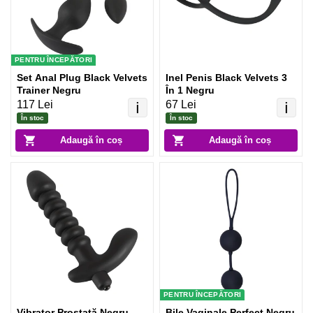
PENTRU ÎNCEPĂTORI
Set Anal Plug Black Velvets
Inel Penis Black Velvets 3
Trainer Negru
În 1 Negru
117 Lei
67 Lei
ℹ️
ℹ️
În stoc
În stoc
Adaugă în coș
Adaugă în coș
PENTRU ÎNCEPĂTORI
Vibrator Prostată Negru
Bile Vaginale Perfect Negru