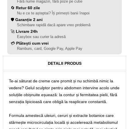
Fără nume magazin, fără poze pe cutie
🔄
Retur 60 zile
Nu e ce te așteptai? Îți primești banii înapoi
🛡️
Garanție 2 ani
Schimbare rapidă dacă apare vreo problemă
🚀
Livrare 24h
Easybox sau curier la adresă
💳
Plătești cum vrei
Ramburs, card, Google Pay, Apple Pay
DETALII PRODUS
Te-ai săturat de creme care promit și nu schimbă nimic la
vedere? Gelul sculptor pentru abdomen intervine acolo unde
soluțiile obișnuite eșuează: la contur și fermitatea pielii, fără
senzația lipicioasă care obligă la reaplicare constantă.
Formula amestecă uleiuri, ceruri și extracte botanice care
stârnește microcirculația locală și accelerează metabolismul