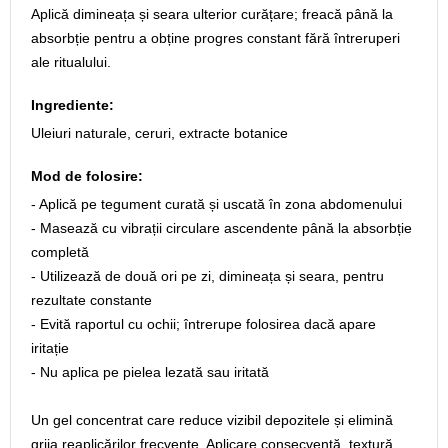
Aplică dimineața și seara ulterior curățare; freacă până la
absorbție pentru a obține progres constant fără întreruperi
ale ritualului.
Ingrediente:
Uleiuri naturale, ceruri, extracte botanice
Mod de folosire:
- Aplică pe tegument curată și uscată în zona abdomenului
- Masează cu vibrații circulare ascendente până la absorbție
completă
- Utilizează de două ori pe zi, dimineața și seara, pentru
rezultate constante
- Evită raportul cu ochii; întrerupe folosirea dacă apare
iritație
- Nu aplica pe pielea lezată sau iritată
Un gel concentrat care reduce vizibil depozitele și elimină
grija reaplicărilor frecvente. Aplicare consecventă, textură