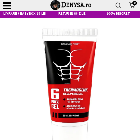
0
LIVRARE / EASYBOX 19 LEI
RETUR ÎN 60 ZILE
100% DISCRET