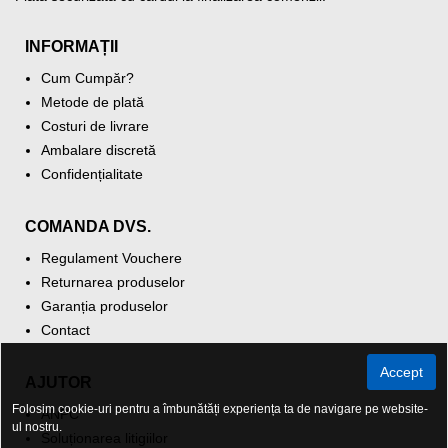
INFORMAȚII
Cum Cumpăr?
Metode de plată
Costuri de livrare
Ambalare discretă
Confidențialitate
COMANDA DVS.
Regulament Vouchere
Returnarea produselor
Garanția produselor
Contact
Accept
AJUTOR
Folosim cookie-uri pentru a îmbunătăți experiența ta de navigare pe website-
ANPC
ul nostru.
Soluționarea litigiilor