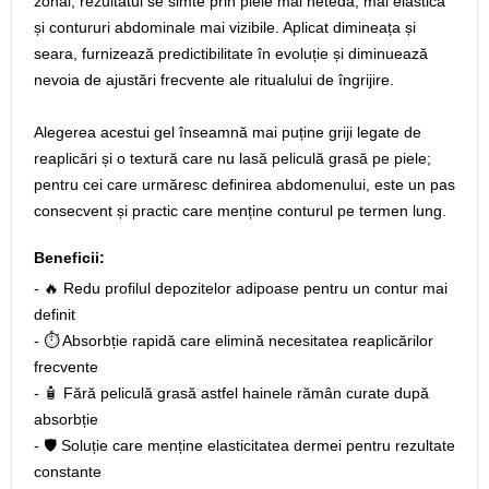
zonal; rezultatul se simte prin piele mai netedă, mai elastică
și contururi abdominale mai vizibile. Aplicat dimineața și
seara, furnizează predictibilitate în evoluție și diminuează
nevoia de ajustări frecvente ale ritualului de îngrijire.
Alegerea acestui gel înseamnă mai puține griji legate de
reaplicări și o textură care nu lasă peliculă grasă pe piele;
pentru cei care urmăresc definirea abdomenului, este un pas
consecvent și practic care menține conturul pe termen lung.
Beneficii:
- 🔥 Redu profilul depozitelor adipoase pentru un contur mai
definit
- ⏱️ Absorbție rapidă care elimină necesitatea reaplicărilor
frecvente
- 🧴 Fără peliculă grasă astfel hainele rămân curate după
absorbție
- 🛡️ Soluție care menține elasticitatea dermei pentru rezultate
constante