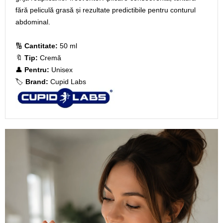
fără peliculă grasă și rezultate predictibile pentru conturul
abdominal.
🔢
Cantitate:
50 ml
🔖
Tip:
Cremă
👤
Pentru:
Unisex
🏷️
Brand:
Cupid Labs