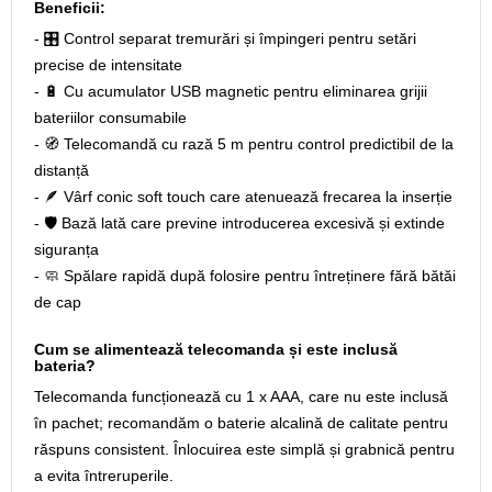
Beneficii:
- 🎛️ Control separat tremurări și împingeri pentru setări
precise de intensitate
- 🔋 Cu acumulator USB magnetic pentru eliminarea grijii
bateriilor consumabile
- 🧭 Telecomandă cu rază 5 m pentru control predictibil de la
distanță
- 🪶 Vârf conic soft touch care atenuează frecarea la inserție
- 🛡️ Bază lată care previne introducerea excesivă și extinde
siguranța
- 🧼 Spălare rapidă după folosire pentru întreținere fără bătăi
de cap
Cum se alimentează telecomanda și este inclusă
bateria?
Telecomanda funcționează cu 1 x AAA, care nu este inclusă
în pachet; recomandăm o baterie alcalină de calitate pentru
răspuns consistent. Înlocuirea este simplă și grabnică pentru
a evita întreruperile.