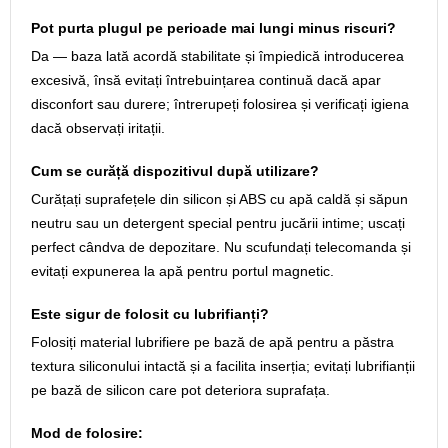
Pot purta plugul pe perioade mai lungi minus riscuri?
Da — baza lată acordă stabilitate și împiedică introducerea
excesivă, însă evitați întrebuințarea continuă dacă apar
disconfort sau durere; întrerupeți folosirea și verificați igiena
dacă observați iritații.
Cum se curăță dispozitivul după utilizare?
Curățați suprafețele din silicon și ABS cu apă caldă și săpun
neutru sau un detergent special pentru jucării intime; uscați
perfect cândva de depozitare. Nu scufundați telecomanda și
evitați expunerea la apă pentru portul magnetic.
Este sigur de folosit cu lubrifianți?
Folosiți material lubrifiere pe bază de apă pentru a păstra
textura siliconului intactă și a facilita inserția; evitați lubrifianții
pe bază de silicon care pot deteriora suprafața.
Mod de folosire: