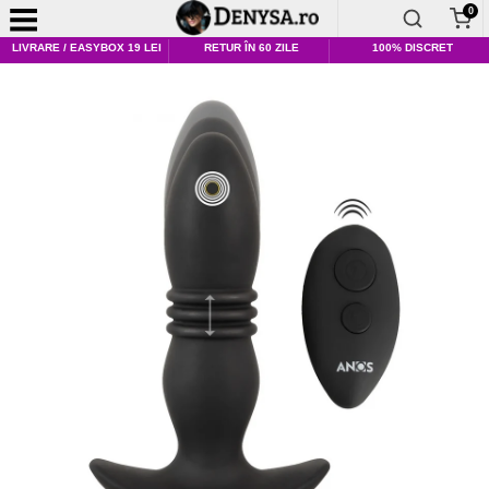
0
LIVRARE / EASYBOX 19 LEI
RETUR ÎN 60 ZILE
100% DISCRET