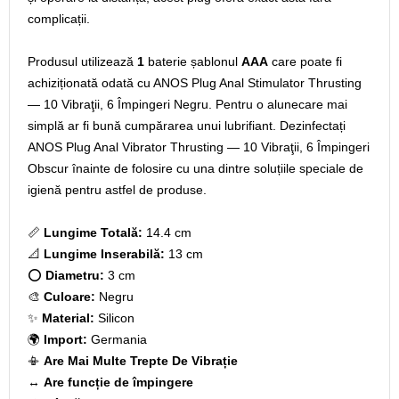
complicații.
Produsul utilizează
1
baterie șablonul
AAA
care poate fi
achiziționată odată cu ANOS Plug Anal Stimulator Thrusting
— 10 Vibraţii, 6 Împingeri Negru. Pentru o alunecare mai
simplă ar fi bună cumpărarea unui lubrifiant. Dezinfectați
ANOS Plug Anal Vibrator Thrusting — 10 Vibraţii, 6 Împingeri
Obscur înainte de folosire cu una dintre soluțiile speciale de
igienă pentru astfel de produse.
📏
Lungime Totală:
14.4 cm
📐
Lungime Inserabilă:
13 cm
⭕
Diametru:
3 cm
🎨
Culoare:
Negru
✨
Material:
Silicon
🌍
Import:
Germania
📳
Are Mai Multe Trepte De Vibrație
↔️
Are funcție de împingere