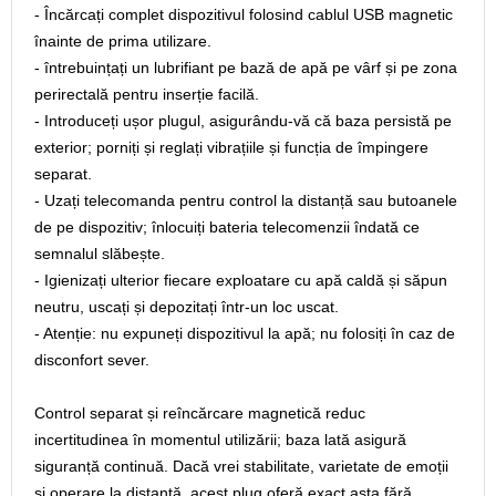
- Încărcați complet dispozitivul folosind cablul USB magnetic
înainte de prima utilizare.
- întrebuințați un lubrifiant pe bază de apă pe vârf și pe zona
perirectală pentru inserție facilă.
- Introduceți ușor plugul, asigurându-vă că baza persistă pe
exterior; porniți și reglați vibrațiile și funcția de împingere
separat.
- Uzați telecomanda pentru control la distanță sau butoanele
de pe dispozitiv; înlocuiți bateria telecomenzii îndată ce
semnalul slăbește.
- Igienizați ulterior fiecare exploatare cu apă caldă și săpun
neutru, uscați și depozitați într-un loc uscat.
- Atenție: nu expuneți dispozitivul la apă; nu folosiți în caz de
disconfort sever.
Control separat și reîncărcare magnetică reduc
incertitudinea în momentul utilizării; baza lată asigură
siguranță continuă. Dacă vrei stabilitate, varietate de emoții
și operare la distanță, acest plug oferă exact asta fără