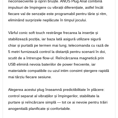
neconsecvente și opriri bruște. ANOS Plug Anal combină
impulsuri de împingere cu vibrații diferențiate, astfel încât
fiecare val de senzație este programabil pentru tărie și ritm,
eliminând surprizele neplăcute în timpul jocului.
Vârful conic soft touch restrânge frecarea la inserție și
stabilizează poziția, iar baza lată asigură utilizare sigură
chiar și purtată pe termen mai lung; telecomanda cu rază de
5 metri furnizează control la distanță pentru scenarii în doi,
scutit de a întrerupe flow-ul. Reîncărcarea magnetică prin
USB elimină nevoia bateriilor de power frecvente, iar
materialele compatibile cu uzul intim consimt ștergere rapidă
mai târziu fiecare sesiune.
Alegerea acestui plug înseamnă predictibilitate în plăcere:
control separat al vibrațiilor și împingerilor, stabilitate la
purtare și reîncărcare simplă — tot ce ai nevoie pentru trăiri
anogenitală planificate și confortabile.