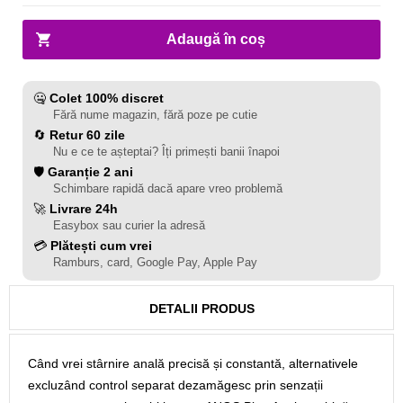
Adaugă în coș
🤐
Colet 100% discret
Fără nume magazin, fără poze pe cutie
🔄
Retur 60 zile
Nu e ce te așteptai? Îți primești banii înapoi
🛡️
Garanție 2 ani
Schimbare rapidă dacă apare vreo problemă
🚀
Livrare 24h
Easybox sau curier la adresă
💳
Plătești cum vrei
Ramburs, card, Google Pay, Apple Pay
DETALII PRODUS
Când vrei stârnire anală precisă și constantă, alternativele
excluzând control separat dezamăgesc prin senzații