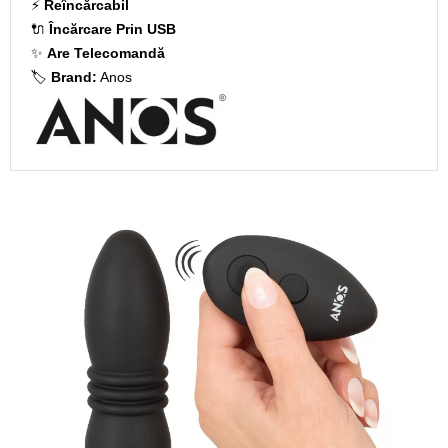
⚡
Reîncărcabil
🔌
Încărcare Prin USB
✨
Are Telecomandă
🏷️
Brand:
Anos