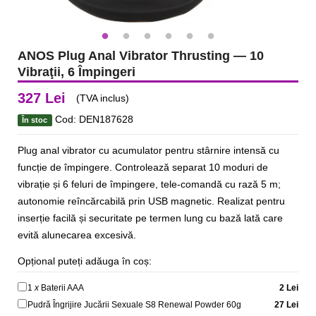
ANOS Plug Anal Vibrator Thrusting — 10
Vibraţii, 6 Împingeri
327 Lei
(TVA inclus)
Cod: DEN187628
În stoc
Plug anal vibrator cu acumulator pentru stârnire intensă cu
funcție de împingere. Controlează separat 10 moduri de
vibrație și 6 feluri de împingere, tele-comandă cu rază 5 m;
autonomie reîncărcabilă prin USB magnetic. Realizat pentru
inserție facilă și securitate pe termen lung cu bază lată care
evită alunecarea excesivă.
Opțional puteți adăuga în coș:
1
x
Baterii AAA
2 Lei
Pudră Îngrijire Jucării Sexuale S8 Renewal Powder 60g
27 Lei