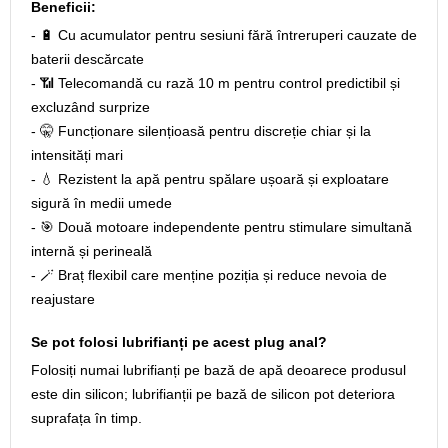
Beneficii:
- 🔋 Cu acumulator pentru sesiuni fără întreruperi cauzate de
baterii descărcate
- 📶 Telecomandă cu rază 10 m pentru control predictibil și
excluzând surprize
- 🤫 Funcționare silențioasă pentru discreție chiar și la
intensități mari
- 💧 Rezistent la apă pentru spălare ușoară și exploatare
sigură în medii umede
- 🎯 Două motoare independente pentru stimulare simultană
internă și perineală
- 🪄 Braț flexibil care menține poziția și reduce nevoia de
reajustare
Se pot folosi lubrifianți pe acest plug anal?
Folosiți numai lubrifianți pe bază de apă deoarece produsul
este din silicon; lubrifianții pe bază de silicon pot deteriora
suprafața în timp.