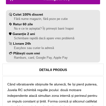
🤐
Colet 100% discret
Fără nume magazin, fără poze pe cutie
🔄
Retur 60 zile
Nu e ce te așteptai? Îți primești banii înapoi
🛡️
Garanție 2 ani
Schimbare rapidă dacă apare vreo problemă
🚀
Livrare 24h
Easybox sau curier la adresă
💳
Plătești cum vrei
Ramburs, card, Google Pay, Apple Pay
DETALII PRODUS
Când vibratoarele obișnuite fie alunecă, fie își pierd puterea,
Juvela RC schimbă regulile jocului: două motoare
independente atacă simultan zona internă și perineul pentru
un impuls constant și țintit. Forma conică și siliconul catifelat