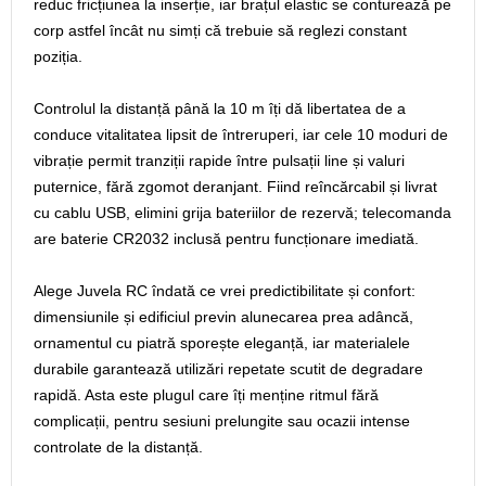
reduc fricțiunea la inserție, iar brațul elastic se conturează pe
corp astfel încât nu simți că trebuie să reglezi constant
poziția.
Controlul la distanță până la 10 m îți dă libertatea de a
conduce vitalitatea lipsit de întreruperi, iar cele 10 moduri de
vibrație permit tranziții rapide între pulsații line și valuri
puternice, fără zgomot deranjant. Fiind reîncărcabil și livrat
cu cablu USB, elimini grija bateriilor de rezervă; telecomanda
are baterie CR2032 inclusă pentru funcționare imediată.
Alege Juvela RC îndată ce vrei predictibilitate și confort:
dimensiunile și edificiul previn alunecarea prea adâncă,
ornamentul cu piatră sporește eleganță, iar materialele
durabile garantează utilizări repetate scutit de degradare
rapidă. Asta este plugul care îți menține ritmul fără
complicații, pentru sesiuni prelungite sau ocazii intense
controlate de la distanță.