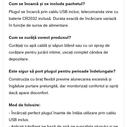
Cum se încarcă și ce include pachetul?
Plugul se încarcă prin cablu USB inclus; telecomanda vine cu
baterie CR2032 inclusă. Durata exactă de încărcare variază
în funcție de sursa de alimentare.
Cum se curăță corect produsul?
Curățați cu apă caldă și săpun blând sau cu un spray de
curățare pentru jucării intime; uscați complet cândva de
depozitare.
Este sigur să port plugul pentru perioade îndelungate?
Construcția cu braț flexibil previne alunecarea excesivă și
îngăduie purtare prelungită, dar monitorizați confortul și opriți
dacă apare disconfort.
Mod de folosire:
- Încărcați perfect plugul înainte de întâia utilizare prin cablu
USB inclus.
- Aplicați lubrifiant pe bază de apă pe suprafața plugului și pe