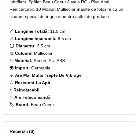
lubrifiant. Spălați Beau Coeur Juvela RC - Plug Anal
Reîncărcabil, 10 Moduri Multicolor înainte de folosire cu un
cleaner special de îngrijire pentru astfel de produse.
📏
Lungime Totală:
11.5 cm
📐
Lungime Inserabilă:
8.5 cm
⭕
Diametru:
3.5 cm
🎨
Culoare:
Multicolor
✨
Material:
Silicon, PU, ABS
🌍
Import:
Germania
📳
Are Mai Multe Trepte De Vibrație
💧
Rezistent La Apă
⚡
Reîncărcabil
✨
Are Telecomandă
🏷️
Brand:
Beau Coeur
Recenzii (0)