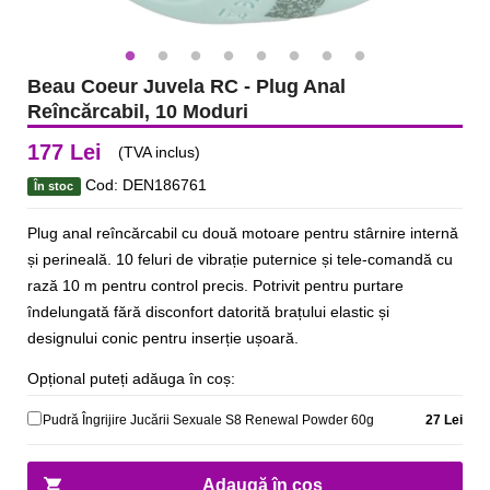
Beau Coeur Juvela RC - Plug Anal
Reîncărcabil, 10 Moduri
177 Lei
(TVA inclus)
Cod: DEN186761
În stoc
Plug anal reîncărcabil cu două motoare pentru stârnire internă
și perineală. 10 feluri de vibrație puternice și tele-comandă cu
rază 10 m pentru control precis. Potrivit pentru purtare
îndelungată fără disconfort datorită brațului elastic și
designului conic pentru inserție ușoară.
Opțional puteți adăuga în coș:
Pudră Îngrijire Jucării Sexuale S8 Renewal Powder 60g
27 Lei
Adaugă în coș