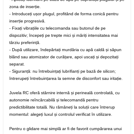
zona de inserție.
- Introduceți ușor plugul, profitând de forma conică pentru
inserție progresivă.
- Fixați vibrațiile cu telecomanda sau butonul de pe
dispozitiv; începeți pe trepte mici și măriți intensitatea mai
târziu preferință.
- După utilizare, îndepărtați murdăria cu apă caldă și săpun
blând sau atomizator de curățare, apoi uscați și depozitați
separat.
- Siguranță: nu întrebuințați lubrifianți pe bază de silicon;
întrerupeți întrebuințarea la semne de disconfort sau iritație.
Juvela RC oferă stârnire internă și perineală controlată, cu
autonomie reîncărcabilă și telecomandă pentru
predictibilitate totală. Nu rămâneți la soluții care întrerup
momentul: alegeți luxul și controlul verificat în utilizare.
Pentru o glidare mai simplă ar fi de favorit cumpărarea unui