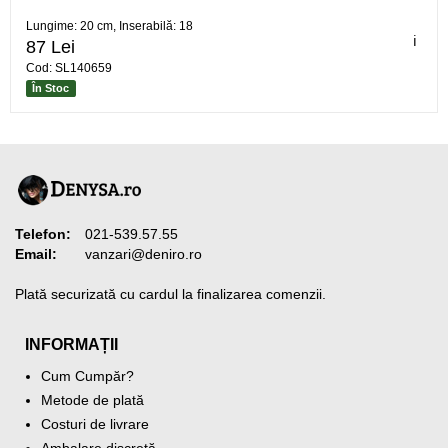
Lungime: 20 cm, Inserabilă: 18
ℹ️
87 Lei
Cod: SL140659
În Stoc
Telefon:
021-539.57.55
Email:
vanzari@deniro.ro
Plată securizată cu cardul la finalizarea comenzii.
INFORMAȚII
Cum Cumpăr?
Metode de plată
Costuri de livrare
Ambalare discretă