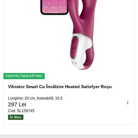
PENTRU ÎNCEPĂTORI
Vibrator Smart Cu Încălzire Heated Satisfyer Roșu
Lungime: 20 cm, Inserabilă: 10.5
ℹ️
297 Lei
Cod: SL159745
În Stoc