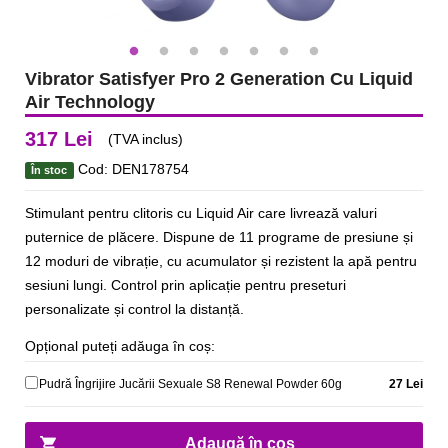
Vibrator Satisfyer Pro 2 Generation Cu Liquid
Air Technology
317 Lei
(TVA inclus)
Cod: DEN178754
În stoc
Stimulant pentru clitoris cu Liquid Air care livrează valuri
puternice de plăcere. Dispune de 11 programe de presiune și
12 moduri de vibrație, cu acumulator și rezistent la apă pentru
sesiuni lungi. Control prin aplicație pentru preseturi
personalizate și control la distanță.
Opțional puteți adăuga în coș:
Pudră Îngrijire Jucării Sexuale S8 Renewal Powder 60g
27 Lei
Adaugă în coș