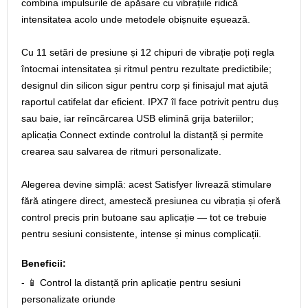
combina impulsurile de apăsare cu vibrațiile ridică
intensitatea acolo unde metodele obișnuite eșuează.
Cu 11 setări de presiune și 12 chipuri de vibrație poți regla
întocmai intensitatea și ritmul pentru rezultate predictibile;
designul din silicon sigur pentru corp și finisajul mat ajută
raportul catifelat dar eficient. IPX7 îl face potrivit pentru duș
sau baie, iar reîncărcarea USB elimină grija bateriilor;
aplicația Connect extinde controlul la distanță și permite
crearea sau salvarea de ritmuri personalizate.
Alegerea devine simplă: acest Satisfyer livrează stimulare
fără atingere direct, amestecă presiunea cu vibrația și oferă
control precis prin butoane sau aplicație — tot ce trebuie
pentru sesiuni consistente, intense și minus complicații.
Beneficii:
- 📱 Control la distanță prin aplicație pentru sesiuni
personalizate oriunde