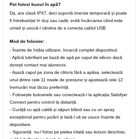
Pot folosi bunul în apă?
Da, are clasă IPX7, deci suportă imersie temporară și poate
fi întrebuințat în duș sau cadă; evită încărcarea când este
umed și usucă-l cândva de a conecta cablul USB.
Mod de folosire:
- Înainte de întâia utilizare, încarcă complet dispozitivul.
- Aplică lubrifiant pe bază de apă pe capul de silicon dacă
dorești contact mai alunecos.
- Așază capul pe zona de clitoris fără a apăsa, selectează
unul dintre cele 11 nivele de presiune și ajustează cele 12
tremurări mai târziu preferință.
- Folosește butoanele sau conectează-l la aplicația Satisfyer
Connect pentru control la distanță.
- Curăță cu apă caldă și săpun blând sau cu un spray
excepțional pentru jucării și lasă-l să se usuce înainte de
depozitare.
- Siguranță: nu-l folosi pe pielea iritată sau leziuni deschise;