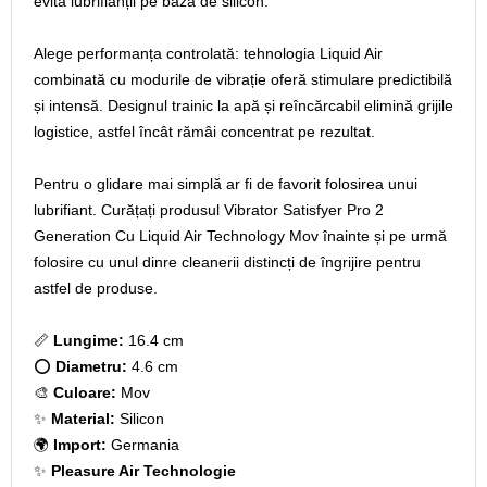
evită lubrifianții pe bază de silicon.
Alege performanța controlată: tehnologia Liquid Air
combinată cu modurile de vibrație oferă stimulare predictibilă
și intensă. Designul trainic la apă și reîncărcabil elimină grijile
logistice, astfel încât rămâi concentrat pe rezultat.
Pentru o glidare mai simplă ar fi de favorit folosirea unui
lubrifiant. Curățați produsul Vibrator Satisfyer Pro 2
Generation Cu Liquid Air Technology Mov înainte și pe urmă
folosire cu unul dinre cleanerii distincți de îngrijire pentru
astfel de produse.
📏
Lungime:
16.4 cm
⭕
Diametru:
4.6 cm
🎨
Culoare:
Mov
✨
Material:
Silicon
🌍
Import:
Germania
✨
Pleasure Air Technologie