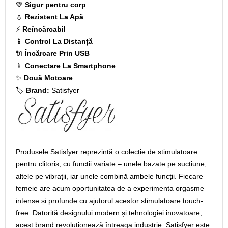
💚
Sigur pentru corp
💧
Rezistent La Apă
⚡
Reîncărcabil
📱
Control La Distanță
🔌
Încărcare Prin USB
📱
Conectare La Smartphone
✨
Două Motoare
🏷️
Brand:
Satisfyer
Produsele Satisfyer reprezintă o colecție de stimulatoare
pentru clitoris, cu funcții variate – unele bazate pe sucțiune,
altele pe vibrații, iar unele combină ambele funcții. Fiecare
femeie are acum oportunitatea de a experimenta orgasme
intense și profunde cu ajutorul acestor stimulatoare touch-
free. Datorită designului modern și tehnologiei inovatoare,
acest brand revoluționează întreaga industrie. Satisfyer este