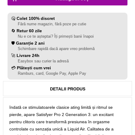
🤐
Colet 100% discret
Fără nume magazin, fără poze pe cutie
🔄
Retur 60 zile
Nu e ce te așteptai? Îți primești banii înapoi
🛡️
Garanție 2 ani
Schimbare rapidă dacă apare vreo problemă
🚀
Livrare 24h
Easybox sau curier la adresă
💳
Plătești cum vrei
Ramburs, card, Google Pay, Apple Pay
DETALII PRODUS
îndată ce stimulatoarele clasice ating limită și ritmul se
pierde, apare Satisfyer Pro 2 Generation 3: un excitant
pentru clitoris care transformă presiunea în orgasme
controlate cu senzația unică a Liquid Air. Calitatea de a