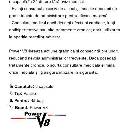
o capsulă în 24 de ore fără aviz medical.
- Evitați consumul excesiv de alcool și mesele deosebit de
grase înainte de administrare pentru eficace maximă.
- Consultați medicul dacă dețineți afecțiuni cardiace, luați
antihipertensive sau alte tratamente cronice; opriți utilizarea
la apariția reacțiilor adverse.
Power V8 livrează acțiune grabnică și consecință prelungit,
reducând nevoia administrărilor frecvente. Dacă posedați
tratamente cronice, o scurtă consultare medicală elimină
orice îndoială și îți asigură utilizare în siguranță.
🔢
Cantitate:
8 capsule
🔖
Tip:
Pastile
👤
Pentru:
Bărbați
🏷️
Brand:
Power V8