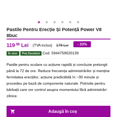
Pastile Pentru Erecție Și Potență Power V8
8buc
- 33%
.98
119
Lei
(TVA inclus)
179 Lei
Cod: 5944759020139
În stoc
Preț Excelent
Pastile pentru sculare cu acțiune rapidă și concluzie prelungit
până la 72 de ore. Reduce frecvența administrărilor și menține
fermitatea erecțiilor; acțiune predictibilă în ~30 minute și
procedeu pe bază de componente naturale. Potrivite pentru
bărbații care vor control asupra momentului fără administrări
zilnice.
Adaugă în coș