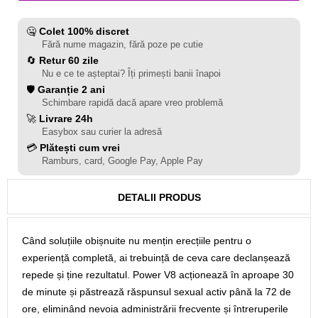
🤐
Colet 100% discret
Fără nume magazin, fără poze pe cutie
🔄
Retur 60 zile
Nu e ce te așteptai? Îți primești banii înapoi
🛡️
Garanție 2 ani
Schimbare rapidă dacă apare vreo problemă
🚀
Livrare 24h
Easybox sau curier la adresă
💳
Plătești cum vrei
Ramburs, card, Google Pay, Apple Pay
DETALII PRODUS
Când soluțiile obișnuite nu mențin erecțiile pentru o
experiență completă, ai trebuință de ceva care declanșează
repede și ține rezultatul. Power V8 acționează în aproape 30
de minute și păstrează răspunsul sexual activ până la 72 de
ore, eliminând nevoia administrării frecvente și întreruperile