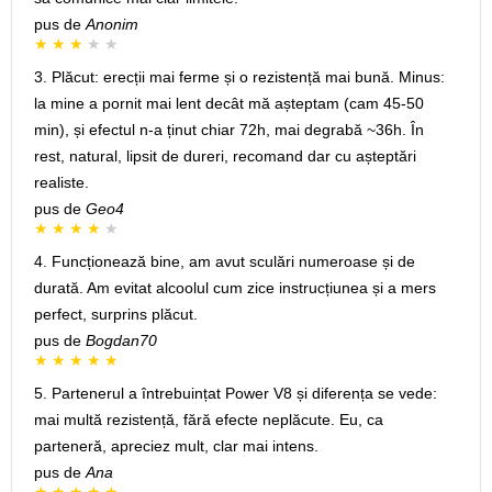
pus de
Anonim
3. Plăcut: erecții mai ferme și o rezistență mai bună. Minus:
la mine a pornit mai lent decât mă așteptam (cam 45-50
min), și efectul n-a ținut chiar 72h, mai degrabă ~36h. În
rest, natural, lipsit de dureri, recomand dar cu așteptări
realiste.
pus de
Geo4
4. Funcționează bine, am avut sculări numeroase și de
durată. Am evitat alcoolul cum zice instrucțiunea și a mers
perfect, surprins plăcut.
pus de
Bogdan70
5. Partenerul a întrebuințat Power V8 și diferența se vede:
mai multă rezistență, fără efecte neplăcute. Eu, ca
parteneră, apreciez mult, clar mai intens.
pus de
Ana