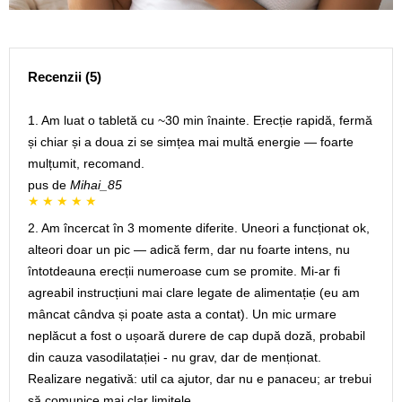
Recenzii (5)
1. Am luat o tabletă cu ~30 min înainte. Erecție rapidă, fermă
și chiar și a doua zi se simțea mai multă energie — foarte
mulțumit, recomand.
pus de
Mihai_85
2. Am încercat în 3 momente diferite. Uneori a funcționat ok,
alteori doar un pic — adică ferm, dar nu foarte intens, nu
întotdeauna erecții numeroase cum se promite. Mi-ar fi
agreabil instrucțiuni mai clare legate de alimentație (eu am
mâncat cândva și poate asta a contat). Un mic urmare
neplăcut a fost o ușoară durere de cap după doză, probabil
din cauza vasodilatației - nu grav, dar de menționat.
Realizare negativă: util ca ajutor, dar nu e panaceu; ar trebui
să comunice mai clar limitele.