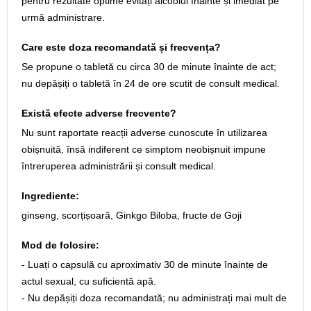
pentru rezultate optime evitați alcoolul înainte și imediat pe
urmă administrare.
Care este doza recomandată și frecvența?
Se propune o tabletă cu circa 30 de minute înainte de act;
nu depășiți o tabletă în 24 de ore scutit de consult medical.
Există efecte adverse frecvente?
Nu sunt raportate reacții adverse cunoscute în utilizarea
obișnuită, însă indiferent ce simptom neobișnuit impune
întreruperea administrării și consult medical.
Ingrediente:
ginseng, scorțișoară, Ginkgo Biloba, fructe de Goji
Mod de folosire:
- Luați o capsulă cu aproximativ 30 de minute înainte de
actul sexual, cu suficientă apă.
- Nu depășiți doza recomandată; nu administrați mai mult de