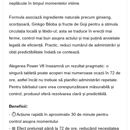
neplăcute în timpul momentelor intime.
Formula asociază ingrediente naturale precum ginseng,
scorțișoară, Ginkgo Biloba și fructe de Goji pentru a stimula
circulația locală și libido-ul; asta se traduce în erecții mai
ferme, control mai bun asupra actului și mai puțină anxietate
legată de eficiență. Practic, reduci numărul de administrări și
obții predictibilitate îndată ce contează.
Alegerea Power V8 înseamnă un rezultat pragmatic: o
singură tabletă poate acoperi mai numeroase ocazii în 72 de
ore, astfel încât nu trebuie să planifici administrări repetate.
Pentru bărbatul care vrea corespunzătoare măsurabilă și
control, produsul oferă rezolvarea clară și predictibilă.
Beneficii:
- ⏱️ Acțiune rapidă în aproximativ 30 de minute pentru
control asupra momentului
- 📅 Efect prelungit până la 72 de ore, reducând necesitatea