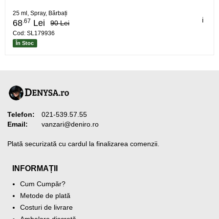
25 ml, Spray, Bărbați
ℹ️
.67
68
Lei
90 Lei
Cod: SL179936
În Stoc
Telefon:
021-539.57.55
Email:
vanzari@deniro.ro
Plată securizată cu cardul la finalizarea comenzii.
INFORMAȚII
Cum Cumpăr?
Metode de plată
Costuri de livrare