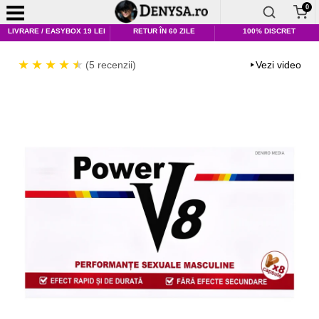
0
LIVRARE / EASYBOX 19 LEI
RETUR ÎN 60 ZILE
100% DISCRET
(5 recenzii)
Vezi video