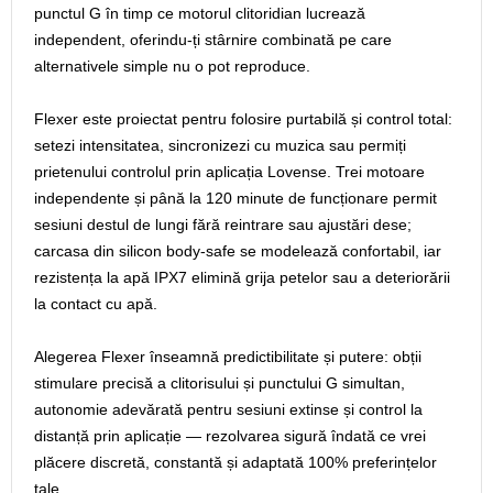
punctul G în timp ce motorul clitoridian lucrează
independent, oferindu-ți stârnire combinată pe care
alternativele simple nu o pot reproduce.
Flexer este proiectat pentru folosire purtabilă și control total:
setezi intensitatea, sincronizezi cu muzica sau permiți
prietenului controlul prin aplicația Lovense. Trei motoare
independente și până la 120 minute de funcționare permit
sesiuni destul de lungi fără reintrare sau ajustări dese;
carcasa din silicon body-safe se modelează confortabil, iar
rezistența la apă IPX7 elimină grija petelor sau a deteriorării
la contact cu apă.
Alegerea Flexer înseamnă predictibilitate și putere: obții
stimulare precisă a clitorisului și punctului G simultan,
autonomie adevărată pentru sesiuni extinse și control la
distanță prin aplicație — rezolvarea sigură îndată ce vrei
plăcere discretă, constantă și adaptată 100% preferințelor
tale.