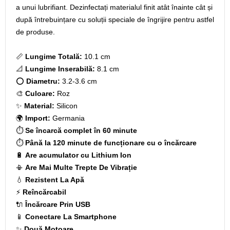
a unui lubrifiant. Dezinfectați materialul finit atât înainte cât și
după întrebuințare cu soluții speciale de îngrijire pentru astfel
de produse.
📏
Lungime Totală:
10.1 cm
📐
Lungime Inserabilă:
8.1 cm
⭕
Diametru:
3.2-3.6 cm
🎨
Culoare:
Roz
✨
Material:
Silicon
🌍
Import:
Germania
⏱️
Se încarcă complet în 60 minute
⏱️
Până la 120 minute de funcționare cu o încărcare
🔋
Are acumulator cu Lithium Ion
📳
Are Mai Multe Trepte De Vibrație
💧
Rezistent La Apă
⚡
Reîncărcabil
🔌
Încărcare Prin USB
📱
Conectare La Smartphone
✨
Două Motoare