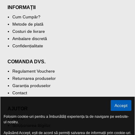
INFORMAȚII
Cum Cumpăr?
Metode de plată
Costuri de livrare
Ambalare discretă
Confidențialitate
COMANDA DVS.
Regulament Vouchere
Returnarea produselor
Garanția produselor
Contact
Accept
AJUTOR
Folosim cookie-uri pentru a îmbunătăți experiența ta de navigare pe website-
ANPC
ul nostru.
Soluționarea litigiilor
Apăsând Accept, ești de acord să permiți salvarea de informații prin cookie-uri.