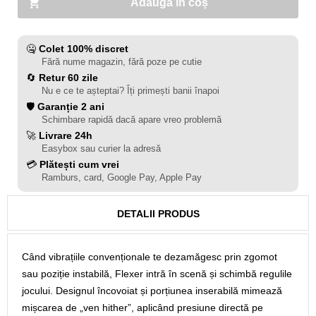
Adaugă în coș
🤐
Colet 100% discret
Fără nume magazin, fără poze pe cutie
🔄
Retur 60 zile
Nu e ce te așteptai? Îți primești banii înapoi
🛡️
Garanție 2 ani
Schimbare rapidă dacă apare vreo problemă
🚀
Livrare 24h
Easybox sau curier la adresă
💳
Plătești cum vrei
Ramburs, card, Google Pay, Apple Pay
DETALII PRODUS
Când vibrațiile convenționale te dezamăgesc prin zgomot
sau poziție instabilă, Flexer intră în scenă și schimbă regulile
jocului. Designul încovoiat și porțiunea inserabilă mimează
mișcarea de „ven hither”, aplicând presiune directă pe