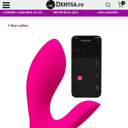
0
LIVRARE / EASYBOX 19 LEI
RETUR ÎN 60 ZILE
100% DISCRET
Vezi video