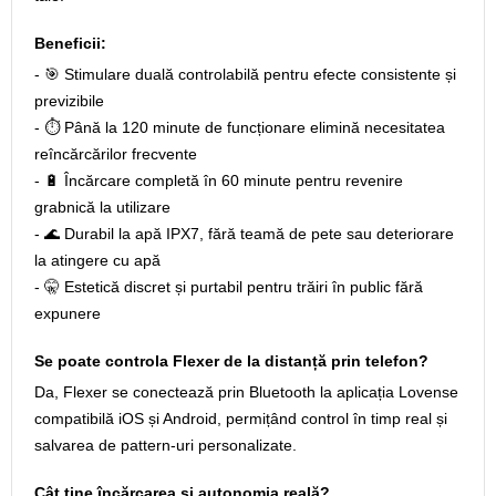
Beneficii:
- 🎯 Stimulare duală controlabilă pentru efecte consistente și
previzibile
- ⏱️ Până la 120 minute de funcționare elimină necesitatea
reîncărcărilor frecvente
- 🔋 Încărcare completă în 60 minute pentru revenire
grabnică la utilizare
- 🌊 Durabil la apă IPX7, fără teamă de pete sau deteriorare
la atingere cu apă
- 🤫 Estetică discret și purtabil pentru trăiri în public fără
expunere
Se poate controla Flexer de la distanță prin telefon?
Da, Flexer se conectează prin Bluetooth la aplicația Lovense
compatibilă iOS și Android, permițând control în timp real și
salvarea de pattern-uri personalizate.
Cât ține încărcarea și autonomia reală?