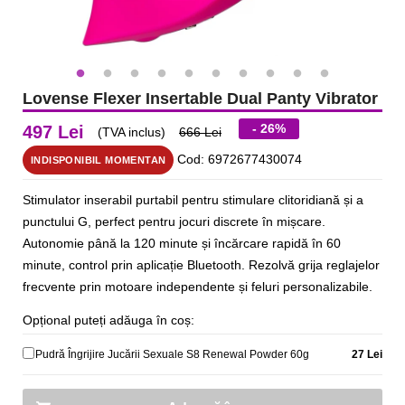
Lovense Flexer Insertable Dual Panty Vibrator
- 26%
497 Lei
(TVA inclus)
666 Lei
Cod: 6972677430074
INDISPONIBIL MOMENTAN
Stimulator inserabil purtabil pentru stimulare clitoridiană și a
punctului G, perfect pentru jocuri discrete în mișcare.
Autonomie până la 120 minute și încărcare rapidă în 60
minute, control prin aplicație Bluetooth. Rezolvă grija reglajelor
frecvente prin motoare independente și feluri personalizabile.
Opțional puteți adăuga în coș:
Pudră Îngrijire Jucării Sexuale S8 Renewal Powder 60g
27 Lei