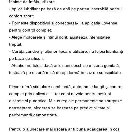
înainte de întâia utilizare.
- Aplică lubrifiant pe bază de apă pe partea inserabilă pentru
confort sporit.
- Pornește dispozitivul și conectează-l la aplicația Lovense
pentru control complet.
- Alege motoarele și ritmul dorit; ajustează intensitatea
treptat.
- Curăță cândva și ulterior fiecare utilizare; nu folosi lubrifianți
pe bază de silicon.
- Atenție: nu folosi dacă ai leziuni deschise în zona genitală;
testează pe o zonă mică de epidermă în caz de sensibilitate.
Flexer oferă stimulare combinată, autonomie lungă și control
complet prin aplicație — tot ce ai nevoie pentru sesiuni
discrete și puternice. Minus reglaje permanente sau surprize
neașteptate, alegerea se bazează pe predictibilitate și
performanță demonstrată.
Pentru o alunecare mai ușoară ar fi bună adăugarea în coș