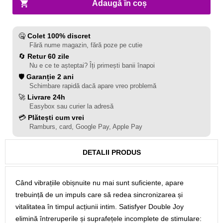
Adaugă în coș
🤐
Colet 100% discret
Fără nume magazin, fără poze pe cutie
🔄
Retur 60 zile
Nu e ce te așteptai? Îți primești banii înapoi
🛡️
Garanție 2 ani
Schimbare rapidă dacă apare vreo problemă
🚀
Livrare 24h
Easybox sau curier la adresă
💳
Plătești cum vrei
Ramburs, card, Google Pay, Apple Pay
DETALII PRODUS
Când vibrațiile obișnuite nu mai sunt suficiente, apare
trebuință de un impuls care să redea sincronizarea și
vitalitatea în timpul acțiunii intim. Satisfyer Double Joy
elimină întreruperile și suprafețele incomplete de stimulare: