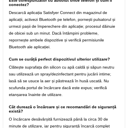
Este corespunzător cu absolut orice telefon și cum îl
conectez?
Descarcă aplicația Satisfyer Connect din magazinul de
aplicații, activezi Bluetooth pe telefon, pornești pulsatorul și
urmezi pașii de împerechere din aplicație; procesul dăinuie
de obicei sub un minut. Dacă întâmpini probleme,
repornește ambele dispozitive și verifică permisiunile
Bluetooth ale aplicației.
Cum se curăță perfect dispozitivul ulterior utilizare?
Clătește suprafața din silicon cu apă caldă și săpun neutru
sau utilizează un spray/dezinfectant pentru jucării intime;
lasă să se usuce la aer și păstrează în husă uscată. Nu
scufunda portul de încărcare dacă este expus; verifică
etanșarea înainte de utilizare.
Cât durează o încărcare și ce recomandări de siguranță
există?
O încărcare desăvârșită furnizează până la circa 30 de
minute de utilizare, iar pentru siguranță încarcă complet