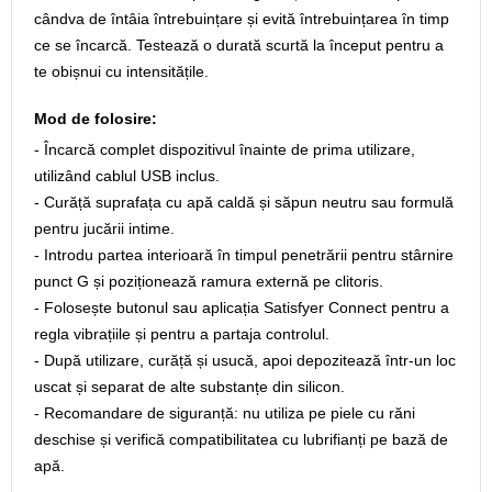
cândva de întâia întrebuințare și evită întrebuințarea în timp
ce se încarcă. Testează o durată scurtă la început pentru a
te obișnui cu intensitățile.
Mod de folosire:
- Încarcă complet dispozitivul înainte de prima utilizare,
utilizând cablul USB inclus.
- Curăță suprafața cu apă caldă și săpun neutru sau formulă
pentru jucării intime.
- Introdu partea interioară în timpul penetrării pentru stârnire
punct G și poziționează ramura externă pe clitoris.
- Folosește butonul sau aplicația Satisfyer Connect pentru a
regla vibrațiile și pentru a partaja controlul.
- După utilizare, curăță și usucă, apoi depozitează într-un loc
uscat și separat de alte substanțe din silicon.
- Recomandare de siguranță: nu utiliza pe piele cu răni
deschise și verifică compatibilitatea cu lubrifianți pe bază de
apă.