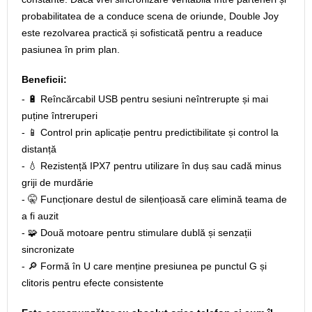
probabilitatea de a conduce scena de oriunde, Double Joy
este rezolvarea practică și sofisticată pentru a readuce
pasiunea în prim plan.
Beneficii:
- 🔋 Reîncărcabil USB pentru sesiuni neîntrerupte și mai
puține întreruperi
- 📱 Control prin aplicație pentru predictibilitate și control la
distanță
- 💧 Rezistență IPX7 pentru utilizare în duș sau cadă minus
griji de murdărie
- 🤫 Funcționare destul de silențioasă care elimină teama de
a fi auzit
- 🧩 Două motoare pentru stimulare dublă și senzații
sincronizate
- 🔎 Formă în U care menține presiunea pe punctul G și
clitoris pentru efecte consistente