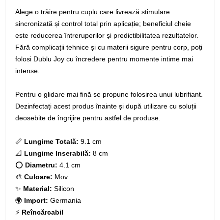
Alege o trăire pentru cuplu care livrează stimulare
sincronizată și control total prin aplicație; beneficiul cheie
este reducerea întreruperilor și predictibilitatea rezultatelor.
Fără complicații tehnice și cu materii sigure pentru corp, poți
folosi Dublu Joy cu încredere pentru momente intime mai
intense.
Pentru o glidare mai fină se propune folosirea unui lubrifiant.
Dezinfectați acest produs înainte și după utilizare cu soluții
deosebite de îngrijire pentru astfel de produse.
📏
Lungime Totală:
9.1 cm
📐
Lungime Inserabilă:
8 cm
⭕
Diametru:
4.1 cm
🎨
Culoare:
Mov
✨
Material:
Silicon
🌍
Import:
Germania
⚡
Reîncărcabil