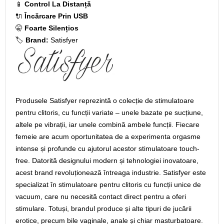
📱
Control La Distanță
🔌
Încărcare Prin USB
🤫
Foarte Silențios
🏷️
Brand:
Satisfyer
Produsele Satisfyer reprezintă o colecție de stimulatoare
pentru clitoris, cu funcții variate – unele bazate pe sucțiune,
altele pe vibrații, iar unele combină ambele funcții. Fiecare
femeie are acum oportunitatea de a experimenta orgasme
intense și profunde cu ajutorul acestor stimulatoare touch-
free. Datorită designului modern și tehnologiei inovatoare,
acest brand revoluționează întreaga industrie. Satisfyer este
specializat în stimulatoare pentru clitoris cu funcții unice de
vacuum, care nu necesită contact direct pentru a oferi
stimulare. Totuși, brandul produce și alte tipuri de jucării
erotice, precum bile vaginale, anale și chiar masturbatoare.