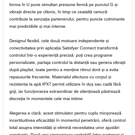
forma în U pune simultan presiune fermă pe punctul G și
vibrații directe pe clitoris, în timp ce cealaltă ramură
contribuie la senzația partenerului, pentru puncte culminante
mai predictibile și mai intense.
Designul flexibil, cele două motoare independente și
conectivitatea prin aplicația Satisfyer Connect transformă
controlul într-o experiență precisă: poți crea programe
personalizate, partaja controlul la distanță sau genera vibrații
după playlist, toate pentru a menține ritmul dorit și a evita
repausurile frecvente. Materialul afectuos cu corpul și
rezistența la apă IPX7 permit utilizare în duș sau cadă fără
griji, iar funcționarea extraordinar de silențioasă păstrează
discreția în momentele cele mai intime.
Alegerea e clară: acest stimulator pentru cuplu micșorează
incertitudinea eficacității în momentul penetrării, oferă control
total asupra intensității și elimină necesitatea unor ajustări
constante. Dacă vrei sincronizare veritabilă între parteneri și