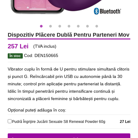
Dispozitiv Plăcere Dublă Pentru Parteneri Mov
257 Lei
(TVA inclus)
Cod: DEN150665
În stoc
Vibrator cuplu în formă de U pentru stimulare simultană clitoris
și punct G. Reîncărcabil prin USB cu autonomie până la 30
minute; control prin aplicație pentru parteneriat la distanță.
Idilic în timpul penetrării pentru intensificare continuă și
sincronizată a plăcerii feminine și bărbătești pentru cuplu.
Opțional puteți adăuga în coș:
Pudră Îngrijire Jucării Sexuale S8 Renewal Powder 60g
27 Lei