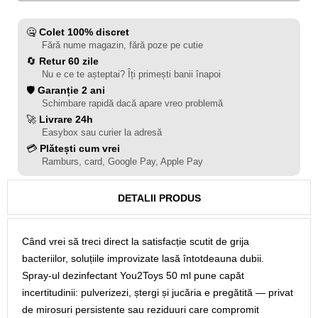
🤐
Colet 100% discret
Fără nume magazin, fără poze pe cutie
🔄
Retur 60 zile
Nu e ce te așteptai? Îți primești banii înapoi
🛡️
Garanție 2 ani
Schimbare rapidă dacă apare vreo problemă
🚀
Livrare 24h
Easybox sau curier la adresă
💳
Plătești cum vrei
Ramburs, card, Google Pay, Apple Pay
DETALII PRODUS
Când vrei să treci direct la satisfacție scutit de grija
bacteriilor, soluțiile improvizate lasă întotdeauna dubii.
Spray-ul dezinfectant You2Toys 50 ml pune capăt
incertitudinii: pulverizezi, ștergi și jucăria e pregătită — privat
de mirosuri persistente sau reziduuri care compromit