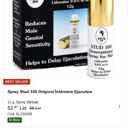
BEST SELLER
Spray Stud 100 Original Întârziere Ejaculare
12 g, Spray, Bărbați
ℹ️
.47
52
Lei
66 Lei
Cod: SL154266
În Stoc