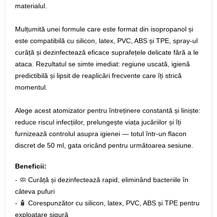
materialul.
Mulțumită unei formule care este format din isopropanol și
este compatibilă cu silicon, latex, PVC, ABS și TPE, spray-ul
curăță și dezinfectează eficace suprafețele delicate fără a le
ataca. Rezultatul se simte imediat: regiune uscată, igienă
predictibilă și lipsit de reaplicări frecvente care îți strică
momentul.
Alege acest atomizator pentru întreținere constantă și liniște:
reduce riscul infecțiilor, prelungește viața jucăriilor și îți
furnizează controlul asupra igienei — totul într-un flacon
discret de 50 ml, gata oricând pentru următoarea sesiune.
Beneficii:
- 🧼 Curăță și dezinfectează rapid, eliminând bacteriile în
câteva pufuri
- 🧴 Corespunzător cu silicon, latex, PVC, ABS și TPE pentru
exploatare sigură