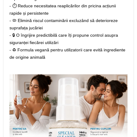
- ⏱️ Reduce necesitatea reaplicărilor din pricina acțiunii
rapide și persistente
- 🦠 Elimină riscul contaminării excluzând să deterioreze
suprafața jucăriei
- 🔒 O îngrijire predictibilă care îți propune control asupra
siguranței fiecărei utilizări
- ♻️ Formula vegană pentru utilizatorii care evită ingrediente
de origine animală