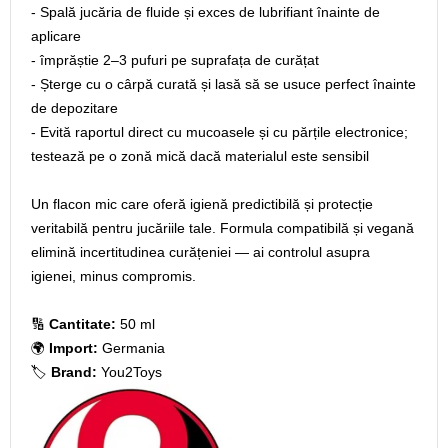
- Spală jucăria de fluide și exces de lubrifiant înainte de
aplicare
- împrăștie 2–3 pufuri pe suprafața de curățat
- Șterge cu o cârpă curată și lasă să se usuce perfect înainte
de depozitare
- Evită raportul direct cu mucoasele și cu părțile electronice;
testează pe o zonă mică dacă materialul este sensibil
Un flacon mic care oferă igienă predictibilă și protecție
veritabilă pentru jucăriile tale. Formula compatibilă și vegană
elimină incertitudinea curățeniei — ai controlul asupra
igienei, minus compromis.
🔢
Cantitate:
50 ml
🌍
Import:
Germania
🏷️
Brand:
You2Toys