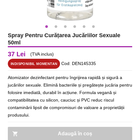
Spray Pentru Curățarea Jucăriilor Sexuale
50ml
37 Lei
(TVA inclus)
Cod: DEN145335
INDISPONIBIL MOMENTAN
Atomizator dezinfectant pentru îngrijirea rapidă și sigură a
jucăriilor sexuale. Elimină bacteriile și pregătește jucăria pentru
folosire imediată, durabil în acțiune. Formula vegană și
compatibilitatea cu silicon, cauciuc și PVC reduc riscul
contaminării lipsit de compromisuri de valoare a proprietății
produsului.
Adaugă în coș