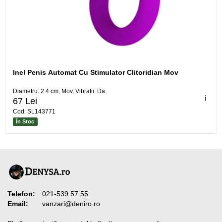
Inel Penis Automat Cu Stimulator Clitoridian Mov
Diametru: 2.4 cm, Mov, Vibrații: Da
ℹ️
67 Lei
Cod: SL143771
În Stoc
Telefon:
021-539.57.55
Email:
vanzari@deniro.ro