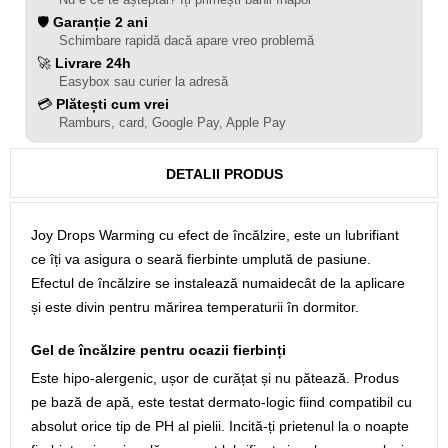
🛡️
Garanție 2 ani
Schimbare rapidă dacă apare vreo problemă
🚀
Livrare 24h
Easybox sau curier la adresă
💳
Plătești cum vrei
Ramburs, card, Google Pay, Apple Pay
DETALII PRODUS
Joy Drops Warming cu efect de încălzire, este un lubrifiant
ce îți va asigura o seară fierbinte umplută de pasiune.
Efectul de încălzire se instalează numaidecât de la aplicare
și este divin pentru mărirea temperaturii în dormitor.
Gel de încălzire pentru ocazii fierbinți
Este hipo-alergenic, ușor de curățat și nu pătează. Produs
pe bază de apă, este testat dermato-logic fiind compatibil cu
absolut orice tip de PH al pielii. Incită-ți prietenul la o noapte