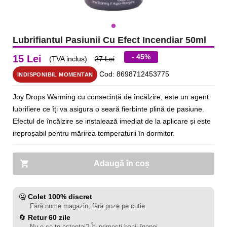
Lubrifiantul Pasiunii Cu Efect Incendiar 50ml
- 45%
15 Lei
(TVA inclus)
27 Lei
Cod: 8698712453775
INDISPONIBIL MOMENTAN
Joy Drops Warming cu consecință de încălzire, este un agent
lubrifiere ce îți va asigura o seară fierbinte plină de pasiune.
Efectul de încălzire se instalează imediat de la aplicare și este
ireproșabil pentru mărirea temperaturii în dormitor.
Adaugă în coș
🤐
Colet 100% discret
Fără nume magazin, fără poze pe cutie
🔄
Retur 60 zile
Nu e ce te așteptai? Îți primești banii înapoi