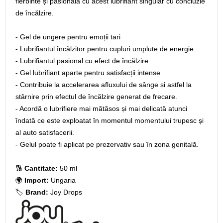
fierbinte și pasională cu acest lubrifiant singular cu concluzie
de încălzire.
- Gel de ungere pentru emoții tari
- Lubrifiantul încălzitor pentru cupluri umplute de energie
- Lubrifiantul pasional cu efect de încălzire
- Gel lubrifiant aparte pentru satisfacții intense
- Contribuie la accelerarea afluxului de sânge și astfel la
stârnire prin efectul de încălzire generat de frecare.
- Acordă o lubrifiere mai mătăsos și mai delicată atunci
îndată ce este exploatat în momentul momentului trupesc și
al auto satisfacerii.
- Gelul poate fi aplicat pe prezervativ sau în zona genitală.
🔢
Cantitate:
50 ml
🌍
Import:
Ungaria
🏷️
Brand:
Joy Drops