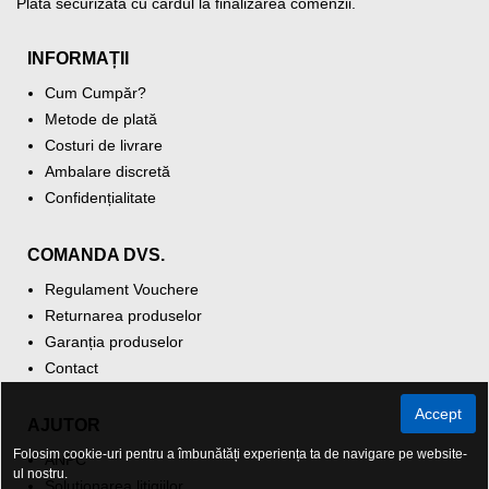
Plată securizată cu cardul la finalizarea comenzii.
INFORMAȚII
Cum Cumpăr?
Metode de plată
Costuri de livrare
Ambalare discretă
Confidențialitate
COMANDA DVS.
Regulament Vouchere
Returnarea produselor
Garanția produselor
Contact
Accept
AJUTOR
Folosim cookie-uri pentru a îmbunătăți experiența ta de navigare pe website-
ANPC
ul nostru.
Soluționarea litigiilor