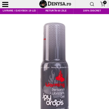
0
LIVRARE / EASYBOX 19 LEI
RETUR ÎN 60 ZILE
100% DISCRET