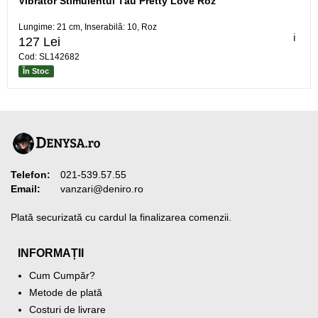
Vibrator Stimulentul Tău Pretty Love Roz
Lungime: 21 cm, Inserabilă: 10, Roz
ℹ️
127 Lei
Cod: SL142682
În Stoc
Telefon:
021-539.57.55
Email:
vanzari@deniro.ro
Plată securizată cu cardul la finalizarea comenzii.
INFORMAȚII
Cum Cumpăr?
Metode de plată
Costuri de livrare