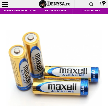
0
LIVRARE / EASYBOX 19 LEI
RETUR ÎN 60 ZILE
100% DISCRET