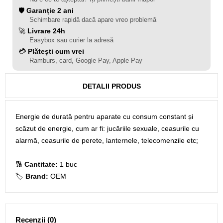
🛡️
Garanție 2 ani
Schimbare rapidă dacă apare vreo problemă
🚀
Livrare 24h
Easybox sau curier la adresă
💳
Plătești cum vrei
Ramburs, card, Google Pay, Apple Pay
DETALII PRODUS
Energie de durată pentru aparate cu consum constant și
scăzut de energie, cum ar fi: jucăriile sexuale, ceasurile cu
alarmă, ceasurile de perete, lanternele, telecomenzile etc;
🔢
Cantitate:
1 buc
🏷️
Brand:
OEM
Recenzii (0)