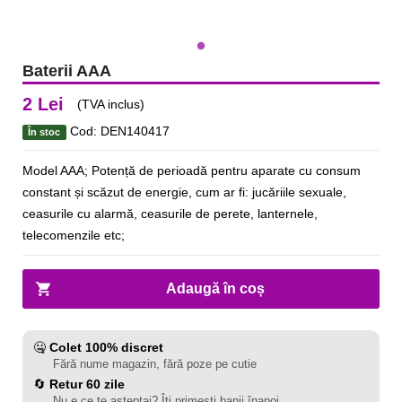
Baterii AAA
2 Lei
(TVA inclus)
Cod: DEN140417
În stoc
Model AAA; Potență de perioadă pentru aparate cu consum
constant și scăzut de energie, cum ar fi: jucăriile sexuale,
ceasurile cu alarmă, ceasurile de perete, lanternele,
telecomenzile etc;
Adaugă în coș
🤐
Colet 100% discret
Fără nume magazin, fără poze pe cutie
🔄
Retur 60 zile
Nu e ce te așteptai? Îți primești banii înapoi