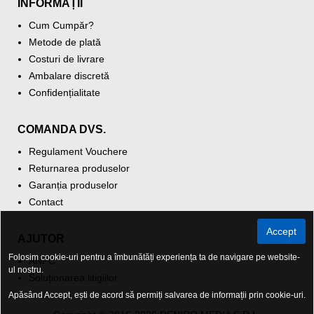
INFORMAȚII
Cum Cumpăr?
Metode de plată
Costuri de livrare
Ambalare discretă
Confidențialitate
COMANDA DVS.
Regulament Vouchere
Returnarea produselor
Garanția produselor
Contact
Accept
AJUTOR
Folosim cookie-uri pentru a îmbunătăți experiența ta de navigare pe website-
ANPC
ul nostru.
Soluționarea litigiilor
Apăsând Accept, ești de acord să permiți salvarea de informații prin cookie-uri.