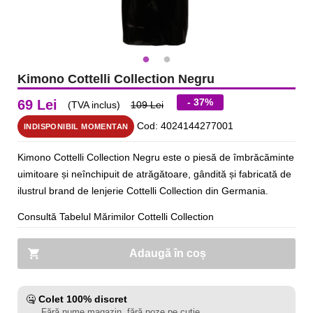
Kimono Cottelli Collection Negru
- 37%
69 Lei
(TVA inclus)
109 Lei
Cod: 4024144277001
INDISPONIBIL MOMENTAN
Kimono Cottelli Collection Negru este o piesă de îmbrăcăminte
uimitoare și neînchipuit de atrăgătoare, gândită și fabricată de
ilustrul brand de lenjerie Cottelli Collection din Germania.
Consultă Tabelul Mărimilor Cottelli Collection
Adaugă în coș
🤐
Colet 100% discret
Fără nume magazin, fără poze pe cutie