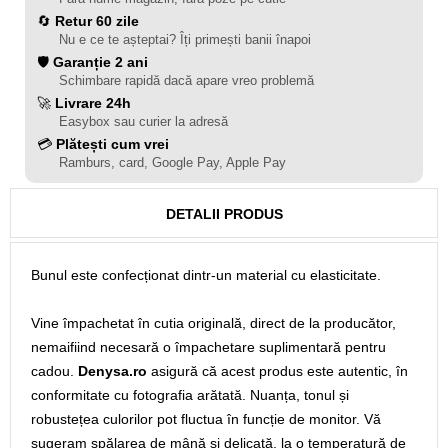
🔄
Retur 60 zile
Nu e ce te așteptai? Îți primești banii înapoi
🛡️
Garanție 2 ani
Schimbare rapidă dacă apare vreo problemă
🚀
Livrare 24h
Easybox sau curier la adresă
💳
Plătești cum vrei
Ramburs, card, Google Pay, Apple Pay
DETALII PRODUS
Bunul este confecționat dintr-un material cu elasticitate.
Vine împachetat în cutia originală, direct de la producător,
nemaifiind necesară o împachetare suplimentară pentru
cadou.
Denysa.ro
asigură că acest produs este autentic, în
conformitate cu fotografia arătată. Nuanța, tonul și
robustețea culorilor pot fluctua în funcție de monitor. Vă
sugeram spălarea de mână și delicată, la o temperatură de