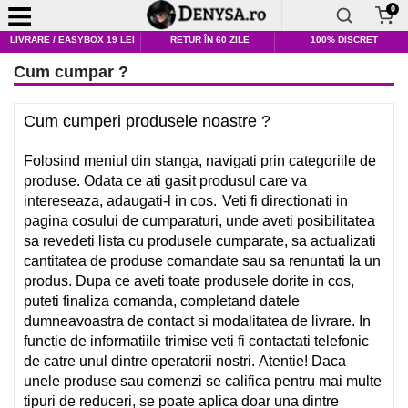
0
LIVRARE / EASYBOX 19 LEI
RETUR ÎN 60 ZILE
100% DISCRET
Cum cumpar ?
Cum cumperi produsele noastre ?
Folosind meniul din stanga, navigati prin categoriile de
produse. Odata ce ati gasit produsul care va
intereseaza, adaugati-l in cos.
Veti fi directionati in
pagina cosului de cumparaturi, unde aveti posibilitatea
sa revedeti lista cu produsele cumparate, sa actualizati
cantitatea de produse comandate sau sa renuntati la un
produs.
Dupa ce aveti toate produsele dorite in cos,
puteti finaliza comanda, completand datele
dumneavoastra de contact si modalitatea de livrare.
In
functie de informatiile trimise veti fi contactati telefonic
de catre unul dintre operatorii nostri.
Atentie!
Daca
unele produse sau comenzi se califica pentru mai multe
tipuri de reduceri, se poate aplica doar una dintre