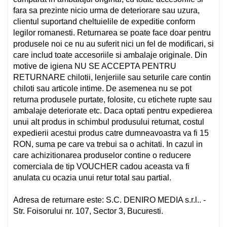
fara sa prezinte nicio urma de deteriorare sau uzura,
clientul suportand cheltuielile de expeditie conform
legilor romanesti.
Returnarea se poate face doar pentru
produsele noi ce nu au suferit nici un fel de modificari, si
care includ toate accesoriile si ambalaje originale.
Din
motive de igiena NU SE ACCEPTA PENTRU
RETURNARE chilotii, lenjeriile sau seturile care contin
chiloti sau articole intime. De asemenea nu se pot
returna produsele purtate, folosite, cu etichete rupte sau
ambalaje deteriorate etc.
Daca optati pentru expedierea
unui alt produs in schimbul produsului returnat, costul
expedierii acestui produs catre dumneavoastra va fi 15
RON, suma pe care va trebui sa o achitati.
In cazul in
care achizitionarea produselor contine o reducere
comerciala de tip VOUCHER cadou aceasta va fi
anulata cu ocazia unui retur total sau partial.
Adresa de returnare este: S.C. DENIRO MEDIA s.r.l.. -
Str. Foisorului nr. 107, Sector 3, Bucuresti.