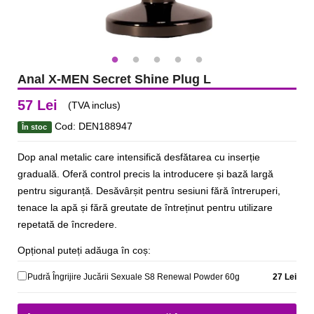
Anal X-MEN Secret Shine Plug L
57 Lei
(TVA inclus)
Cod: DEN188947
În stoc
Dop anal metalic care intensifică desfătarea cu inserție
graduală. Oferă control precis la introducere și bază largă
pentru siguranță. Desăvârșit pentru sesiuni fără întreruperi,
tenace la apă și fără greutate de întreținut pentru utilizare
repetată de încredere.
Opțional puteți adăuga în coș:
Pudră Îngrijire Jucării Sexuale S8 Renewal Powder 60g
27 Lei