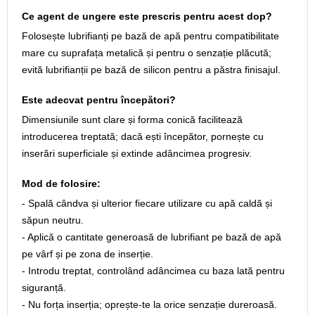
Ce agent de ungere este prescris pentru acest dop?
Folosește lubrifianți pe bază de apă pentru compatibilitate
mare cu suprafața metalică și pentru o senzație plăcută;
evită lubrifianții pe bază de silicon pentru a păstra finisajul.
Este adecvat pentru începători?
Dimensiunile sunt clare și forma conică facilitează
introducerea treptată; dacă ești începător, pornește cu
inserări superficiale și extinde adâncimea progresiv.
Mod de folosire:
- Spală cândva și ulterior fiecare utilizare cu apă caldă și
săpun neutru.
- Aplică o cantitate generoasă de lubrifiant pe bază de apă
pe vârf și pe zona de inserție.
- Introdu treptat, controlând adâncimea cu baza lată pentru
siguranță.
- Nu forța inserția; oprește-te la orice senzație dureroasă.