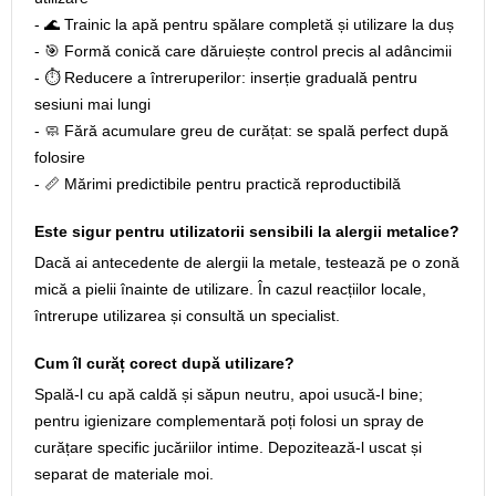
- 🌊 Trainic la apă pentru spălare completă și utilizare la duș
- 🎯 Formă conică care dăruiește control precis al adâncimii
- ⏱️ Reducere a întreruperilor: inserție graduală pentru
sesiuni mai lungi
- 🧼 Fără acumulare greu de curățat: se spală perfect după
folosire
- 📏 Mărimi predictibile pentru practică reproductibilă
Este sigur pentru utilizatorii sensibili la alergii metalice?
Dacă ai antecedente de alergii la metale, testează pe o zonă
mică a pielii înainte de utilizare. În cazul reacțiilor locale,
întrerupe utilizarea și consultă un specialist.
Cum îl curăț corect după utilizare?
Spală-l cu apă caldă și săpun neutru, apoi usucă-l bine;
pentru igienizare complementară poți folosi un spray de
curățare specific jucăriilor intime. Depozitează-l uscat și
separat de materiale moi.