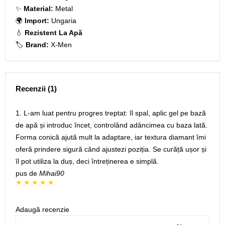
✨
Material:
Metal
🌍
Import:
Ungaria
💧
Rezistent La Apă
🏷️
Brand:
X-Men
Recenzii (1)
1. L-am luat pentru progres treptat: îl spal, aplic gel pe bază
de apă și introduc încet, controlând adâncimea cu baza lată.
Forma conică ajută mult la adaptare, iar textura diamant îmi
oferă prindere sigură când ajustezi poziția. Se curăță ușor și
îl pot utiliza la duș, deci întreținerea e simplă.
pus de
Mihai90
Adaugă recenzie