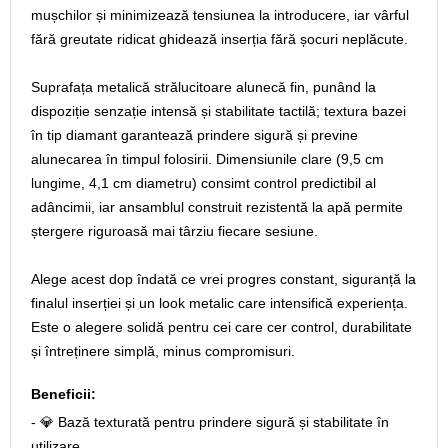
mușchilor și minimizează tensiunea la introducere, iar vârful
fără greutate ridicat ghidează inserția fără șocuri neplăcute.
Suprafața metalică strălucitoare alunecă fin, punând la
dispoziție senzație intensă și stabilitate tactilă; textura bazei
în tip diamant garantează prindere sigură și previne
alunecarea în timpul folosirii. Dimensiunile clare (9,5 cm
lungime, 4,1 cm diametru) consimt control predictibil al
adâncimii, iar ansamblul construit rezistentă la apă permite
ștergere riguroasă mai târziu fiecare sesiune.
Alege acest dop îndată ce vrei progres constant, siguranță la
finalul inserției și un look metalic care intensifică experiența.
Este o alegere solidă pentru cei care cer control, durabilitate
și întreținere simplă, minus compromisuri.
Beneficii:
- 💎 Bază texturată pentru prindere sigură și stabilitate în
utilizare