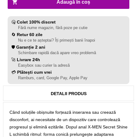
Adaugă în coș
🤐
Colet 100% discret
Fără nume magazin, fără poze pe cutie
🔄
Retur 60 zile
Nu e ce te așteptai? Îți primești banii înapoi
🛡️
Garanție 2 ani
Schimbare rapidă dacă apare vreo problemă
🚀
Livrare 24h
Easybox sau curier la adresă
💳
Plătești cum vrei
Ramburs, card, Google Pay, Apple Pay
DETALII PRODUS
Când soluțiile obișnuite forțează inserarea sau creează
disconfort, ai necesitate de un dispozitiv care controlează
progresul și elimină ezitările. Dopul anal X-MEN Secret Shine
L schimbă ritmul: forma conică prelungește adaptarea