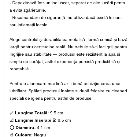
- Depozitează într-un loc uscat, separat de alte jucării pentru
a evita zgârieturile.
- Recomandare de siguranță: nu utiliza dacă există leziuni
sau inflamații locale.
Alege controlul și durabilitatea metalică: formă conică și bază
largă pentru certitudine reală. Nu trebuie să-ți faci griji pentru
îngrijire sau stabilitate — produsul este rezistent la apă și
simplu de curățat, astfel experiența persistă predictibilă și
repetabilă.
Pentru o alunecare mai fină ar fi bună achiziționarea unui
lubrifiant. Spălați produsul înainte și după folosire cu cleaneri
speciali de igienă pentru astfel de produse.
📏
Lungime Totală:
9.5 cm
📐
Lungime Inserabilă:
8.5 cm
⭕
Diametru:
4.1 cm
🎨
Culoare:
Negru