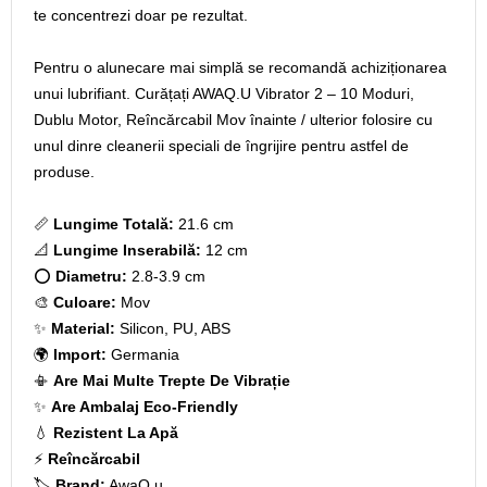
te concentrezi doar pe rezultat.
Pentru o alunecare mai simplă se recomandă achiziționarea
unui lubrifiant. Curățați AWAQ.U Vibrator 2 – 10 Moduri,
Dublu Motor, Reîncărcabil Mov înainte / ulterior folosire cu
unul dinre cleanerii speciali de îngrijire pentru astfel de
produse.
📏
Lungime Totală:
21.6 cm
📐
Lungime Inserabilă:
12 cm
⭕
Diametru:
2.8-3.9 cm
🎨
Culoare:
Mov
✨
Material:
Silicon, PU, ABS
🌍
Import:
Germania
📳
Are Mai Multe Trepte De Vibrație
✨
Are Ambalaj Eco-Friendly
💧
Rezistent La Apă
⚡
Reîncărcabil
🏷️
Brand:
AwaQ.u