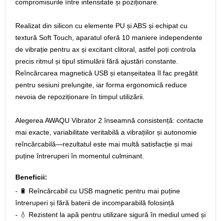
compromisurile între intensitate și poziționare.
Realizat din silicon cu elemente PU și ABS și echipat cu
textură Soft Touch, aparatul oferă 10 maniere independente
de vibrație pentru ax și excitant clitoral, astfel poți controla
precis ritmul și tipul stimulării fără ajustări constante.
Reîncărcarea magnetică USB și etanșeitatea îl fac pregătit
pentru sesiuni prelungite, iar forma ergonomică reduce
nevoia de repoziționare în timpul utilizării.
Alegerea AWAQU Vibrator 2 înseamnă consistență: contacte
mai exacte, variabilitate veritabilă a vibrațiilor și autonomie
reîncărcabilă—rezultatul este mai multă satisfacție și mai
puține întreruperi în momentul culminant.
Beneficii:
- 🔋 Reîncărcabil cu USB magnetic pentru mai puține
întreruperi și fără baterii de incomparabilă folosință
- 💧 Rezistent la apă pentru utilizare sigură în mediul umed și