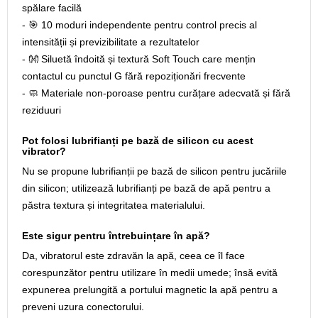
spălare facilă
- 🎯 10 moduri independente pentru control precis al
intensității și previzibilitate a rezultatelor
- 👐 Siluetă îndoită și textură Soft Touch care mențin
contactul cu punctul G fără repoziționări frecvente
- 🧼 Materiale non-poroase pentru curățare adecvată și fără
reziduuri
Pot folosi lubrifianți pe bază de silicon cu acest
vibrator?
Nu se propune lubrifianții pe bază de silicon pentru jucăriile
din silicon; utilizează lubrifianți pe bază de apă pentru a
păstra textura și integritatea materialului.
Este sigur pentru întrebuințare în apă?
Da, vibratorul este zdravăn la apă, ceea ce îl face
corespunzător pentru utilizare în medii umede; însă evită
expunerea prelungită a portului magnetic la apă pentru a
preveni uzura conectorului.