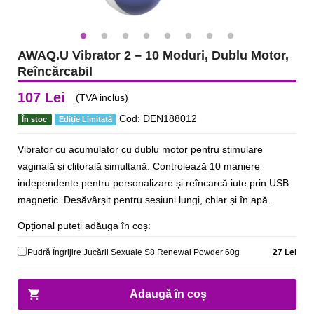
AWAQ.U Vibrator 2 – 10 Moduri, Dublu Motor,
Reîncărcabil
107 Lei
(TVA inclus)
Cod: DEN188012
În stoc
Ediție Limitată
Vibrator cu acumulator cu dublu motor pentru stimulare
vaginală și clitorală simultană. Controlează 10 maniere
independente pentru personalizare și reîncarcă iute prin USB
magnetic. Desăvârșit pentru sesiuni lungi, chiar și în apă.
Opțional puteți adăuga în coș:
Pudră Îngrijire Jucării Sexuale S8 Renewal Powder 60g
27 Lei
Adaugă în coș