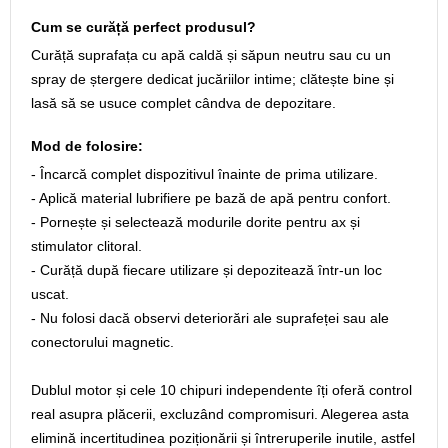
Cum se curăță perfect produsul?
Curăță suprafața cu apă caldă și săpun neutru sau cu un
spray de ștergere dedicat jucăriilor intime; clătește bine și
lasă să se usuce complet cândva de depozitare.
Mod de folosire:
- Încarcă complet dispozitivul înainte de prima utilizare.
- Aplică material lubrifiere pe bază de apă pentru confort.
- Pornește și selectează modurile dorite pentru ax și
stimulator clitoral.
- Curăță după fiecare utilizare și depozitează într-un loc
uscat.
- Nu folosi dacă observi deteriorări ale suprafeței sau ale
conectorului magnetic.
Dublul motor și cele 10 chipuri independente îți oferă control
real asupra plăcerii, excluzând compromisuri. Alegerea asta
elimină incertitudinea poziționării și întreruperile inutile, astfel