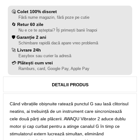
🤐
Colet 100% discret
Fără nume magazin, fără poze pe cutie
🔄
Retur 60 zile
Nu e ce te așteptai? Îți primești banii înapoi
🛡️
Garanție 2 ani
Schimbare rapidă dacă apare vreo problemă
🚀
Livrare 24h
Easybox sau curier la adresă
💳
Plătești cum vrei
Ramburs, card, Google Pay, Apple Pay
DETALII PRODUS
Când vibrațiile obișnuite ratează punctul G sau lasă clitorisul
neatins, ai trebuință de un instrument care sincronizează
cele două părți ale plăcerii. AWAQU Vibrator 2 aduce dublu
motor și cap curbat pentru a atinge canalul G în timp ce
stimulatorul extern lucrează simultan, eliminând