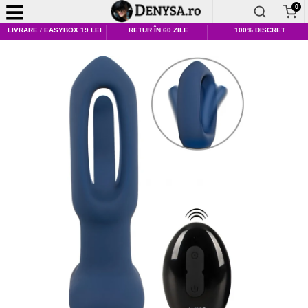
0
LIVRARE / EASYBOX 19 LEI
RETUR ÎN 60 ZILE
100% DISCRET