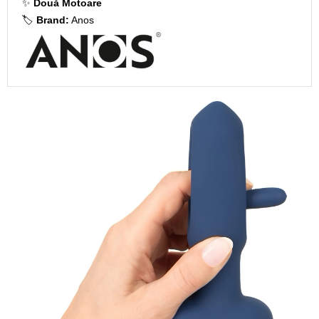
✨
Două Motoare
🏷️
Brand:
Anos