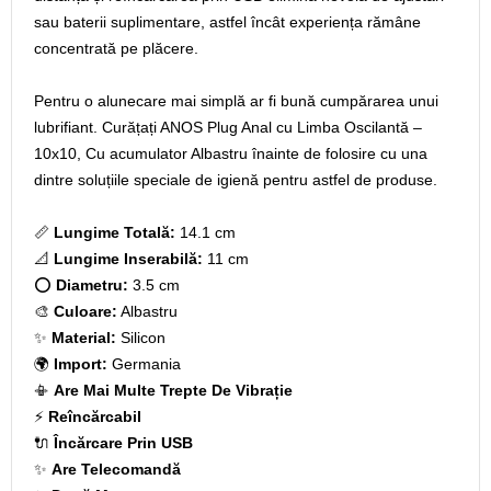
sau baterii suplimentare, astfel încât experiența rămâne
concentrată pe plăcere.
Pentru o alunecare mai simplă ar fi bună cumpărarea unui
lubrifiant. Curățați ANOS Plug Anal cu Limba Oscilantă –
10x10, Cu acumulator Albastru înainte de folosire cu una
dintre soluțiile speciale de igienă pentru astfel de produse.
📏
Lungime Totală:
14.1 cm
📐
Lungime Inserabilă:
11 cm
⭕
Diametru:
3.5 cm
🎨
Culoare:
Albastru
✨
Material:
Silicon
🌍
Import:
Germania
📳
Are Mai Multe Trepte De Vibrație
⚡
Reîncărcabil
🔌
Încărcare Prin USB
✨
Are Telecomandă