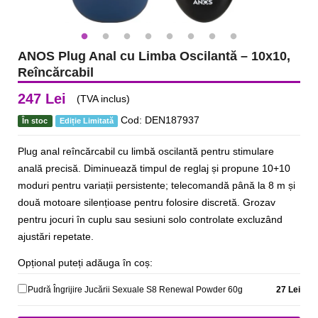
ANOS Plug Anal cu Limba Oscilantă – 10x10,
Reîncărcabil
247 Lei
(TVA inclus)
Cod: DEN187937
În stoc
Ediție Limitată
Plug anal reîncărcabil cu limbă oscilantă pentru stimulare
anală precisă. Diminuează timpul de reglaj și propune 10+10
moduri pentru variații persistente; telecomandă până la 8 m și
două motoare silențioase pentru folosire discretă. Grozav
pentru jocuri în cuplu sau sesiuni solo controlate excluzând
ajustări repetate.
Opțional puteți adăuga în coș:
Pudră Îngrijire Jucării Sexuale S8 Renewal Powder 60g
27 Lei