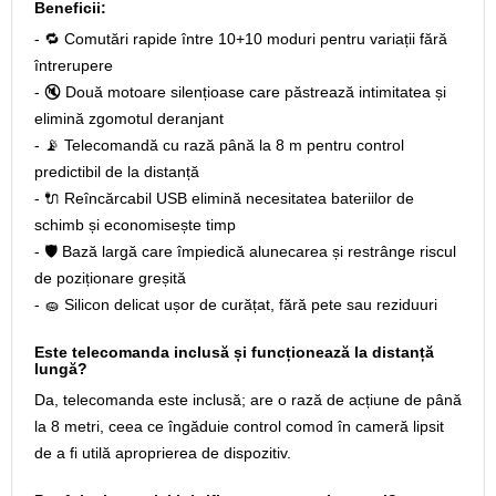
Beneficii:
- 🔁 Comutări rapide între 10+10 moduri pentru variații fără
întrerupere
- 🔇 Două motoare silențioase care păstrează intimitatea și
elimină zgomotul deranjant
- 📡 Telecomandă cu rază până la 8 m pentru control
predictibil de la distanță
- 🔌 Reîncărcabil USB elimină necesitatea bateriilor de
schimb și economisește timp
- 🛡️ Bază largă care împiedică alunecarea și restrânge riscul
de poziționare greșită
- 🧽 Silicon delicat ușor de curățat, fără pete sau reziduuri
Este telecomanda inclusă și funcționează la distanță
lungă?
Da, telecomanda este inclusă; are o rază de acțiune de până
la 8 metri, ceea ce îngăduie control comod în cameră lipsit
de a fi utilă aproprierea de dispozitiv.