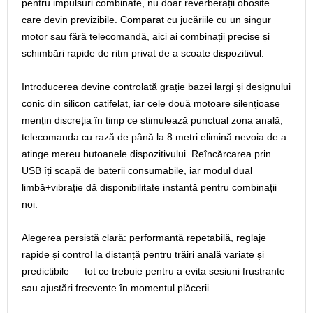
pentru impulsuri combinate, nu doar reverberații obosite
care devin previzibile. Comparat cu jucăriile cu un singur
motor sau fără telecomandă, aici ai combinații precise și
schimbări rapide de ritm privat de a scoate dispozitivul.
Introducerea devine controlată grație bazei largi și designului
conic din silicon catifelat, iar cele două motoare silențioase
mențin discreția în timp ce stimulează punctual zona anală;
telecomanda cu rază de până la 8 metri elimină nevoia de a
atinge mereu butoanele dispozitivului. Reîncărcarea prin
USB îți scapă de baterii consumabile, iar modul dual
limbă+vibrație dă disponibilitate instantă pentru combinații
noi.
Alegerea persistă clară: performanță repetabilă, reglaje
rapide și control la distanță pentru trăiri anală variate și
predictibile — tot ce trebuie pentru a evita sesiuni frustrante
sau ajustări frecvente în momentul plăcerii.