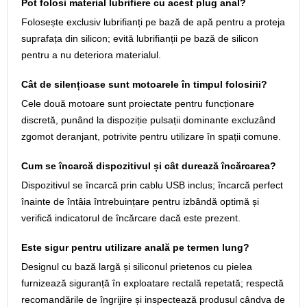
Pot folosi material lubrifiere cu acest plug anal?
Folosește exclusiv lubrifianți pe bază de apă pentru a proteja
suprafața din silicon; evită lubrifianții pe bază de silicon
pentru a nu deteriora materialul.
Cât de silențioase sunt motoarele în timpul folosirii?
Cele două motoare sunt proiectate pentru funcționare
discretă, punând la dispoziție pulsații dominante excluzând
zgomot deranjant, potrivite pentru utilizare în spații comune.
Cum se încarcă dispozitivul și cât durează încărcarea?
Dispozitivul se încarcă prin cablu USB inclus; încarcă perfect
înainte de întâia întrebuințare pentru izbândă optimă și
verifică indicatorul de încărcare dacă este prezent.
Este sigur pentru utilizare anală pe termen lung?
Designul cu bază largă și siliconul prietenos cu pielea
furnizează siguranță în exploatare rectală repetată; respectă
recomandările de îngrijire și inspectează produsul cândva de