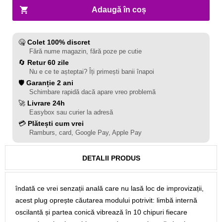
Adaugă în coș
🤐
Colet 100% discret
Fără nume magazin, fără poze pe cutie
🔄
Retur 60 zile
Nu e ce te așteptai? Îți primești banii înapoi
🛡️
Garanție 2 ani
Schimbare rapidă dacă apare vreo problemă
🚀
Livrare 24h
Easybox sau curier la adresă
💳
Plătești cum vrei
Ramburs, card, Google Pay, Apple Pay
DETALII PRODUS
îndată ce vrei senzații anală care nu lasă loc de improvizații,
acest plug oprește căutarea modului potrivit: limbă internă
oscilantă și partea conică vibrează în 10 chipuri fiecare