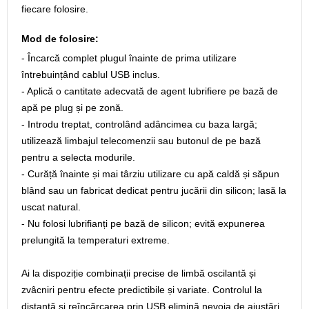
fiecare folosire.
Mod de folosire:
- Încarcă complet plugul înainte de prima utilizare
întrebuințând cablul USB inclus.
- Aplică o cantitate adecvată de agent lubrifiere pe bază de
apă pe plug și pe zonă.
- Introdu treptat, controlând adâncimea cu baza largă;
utilizează limbajul telecomenzii sau butonul de pe bază
pentru a selecta modurile.
- Curăță înainte și mai târziu utilizare cu apă caldă și săpun
blând sau un fabricat dedicat pentru jucării din silicon; lasă la
uscat natural.
- Nu folosi lubrifianți pe bază de silicon; evită expunerea
prelungită la temperaturi extreme.
Ai la dispoziție combinații precise de limbă oscilantă și
zvâcniri pentru efecte predictibile și variate. Controlul la
distanță și reîncărcarea prin USB elimină nevoia de ajustări