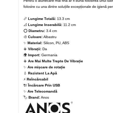
Pentru o alunecare mai fină ar fi bună folosirea unui lub
folosire cu una dintre soluțiile excepționale de igienă pe
📏
Lungime Totală:
13.3 cm
📐
Lungime Inserabilă:
11.2 cm
⭕
Diametru:
3.4 cm
🎨
Culoare:
Albastru
✨
Material:
Silicon, PU, ABS
📳
Vibrații:
Da
🌍
Import:
Germania
📳
Are Mai Multe Trepte De Vibrație
✨
Are mișcare de rotație
💧
Rezistent La Apă
⚡
Reîncărcabil
🔌
Încărcare Prin USB
✨
Are Telecomandă
🏷️
Brand:
Anos