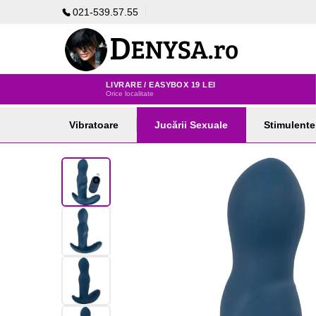
021-539.57.55
LIVRARE / EASYBOX 19 LEI
Orice localitate
Vibratoare
Jucării Sexuale
Stimulente