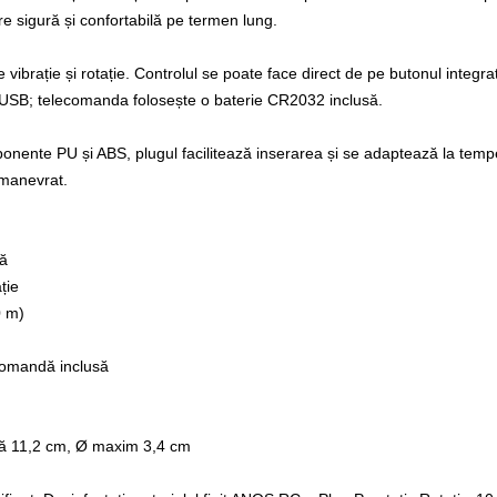
e sigură și confortabilă pe termen lung.
ibrație și rotație. Controlul se poate face direct de pe butonul integ
in USB; telecomanda folosește o baterie CR2032 inclusă.
omponente PU și ABS, plugul facilitează inserarea și se adaptează la tem
 manevrat.
tă
ție
0 m)
ecomandă inclusă
ilă 11,2 cm, Ø maxim 3,4 cm