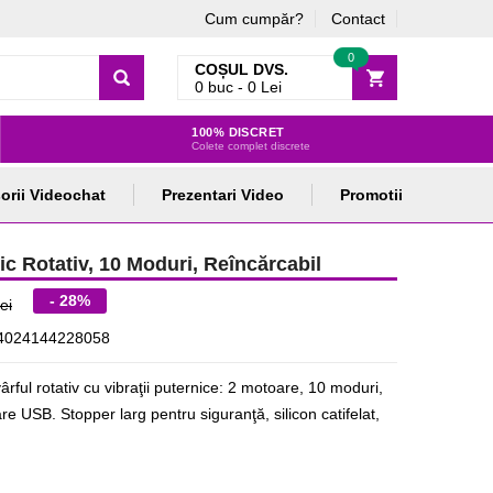
Cum cumpăr?
Contact
0
COȘUL DVS.
0
buc -
0
Lei
100% DISCRET
Colete complet discrete
orii Videochat
Prezentari Video
Promotii
c Rotativ, 10 Moduri, Reîncărcabil
- 28%
ei
4024144228058
ful rotativ cu vibraţii puternice: 2 motoare, 10 moduri,
e USB. Stopper larg pentru siguranţă, silicon catifelat,