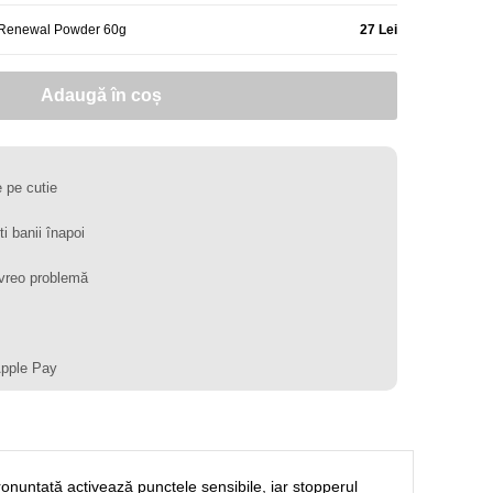
S8 Renewal Powder 60g
27 Lei
Adaugă în coș
 pe cutie
ti banii înapoi
vreo problemă
Apple Pay
pronunțată activează punctele sensibile, iar stopperul