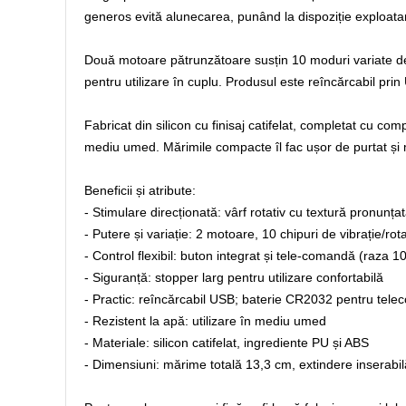
generos evită alunecarea, punând la dispoziție exploatar
Două motoare pătrunzătoare susțin 10 moduri variate de v
pentru utilizare în cuplu. Produsul este reîncărcabil pr
Fabricat din silicon cu finisaj catifelat, completat cu c
mediu umed. Mărimile compacte îl fac ușor de purtat și
Beneficii și atribute:
- Stimulare direcționată: vârf rotativ cu textură pronunța
- Putere și variație: 2 motoare, 10 chipuri de vibrație/rota
- Control flexibil: buton integrat și tele-comandă (raza 1
- Siguranță: stopper larg pentru utilizare confortabilă
- Practic: reîncărcabil USB; baterie CR2032 pentru tel
- Rezistent la apă: utilizare în mediu umed
- Materiale: silicon catifelat, ingrediente PU și ABS
- Dimensiuni: mărime totală 13,3 cm, extindere inserab