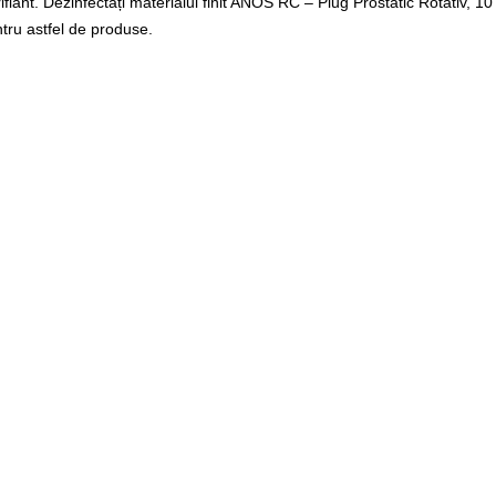
rifiant. Dezinfectați materialul finit ANOS RC – Plug Prostatic Rotativ, 
ntru astfel de produse.