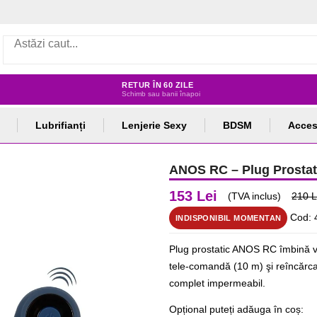
RETUR ÎN 60 ZILE
Schimb sau banii înapoi
Lubrifianți
Lenjerie Sexy
BDSM
Acces
ANOS RC – Plug Prostati
153 Lei
(TVA inclus)
210 L
Cod: 
INDISPONIBIL MOMENTAN
Plug prostatic ANOS RC îmbină vâr
tele-comandă (10 m) şi reîncărcar
complet impermeabil.
Opțional puteți adăuga în coș: