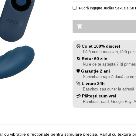
Pudră Îngrijire Jucării Sexuale 
🤐
Colet 100% discret
Fără nume magazin, fără poze
🔄
Retur 60 zile
Nu e ce te așteptai? Îți primeș
🛡️
Garanție 2 ani
Schimbare rapidă dacă apare 
🚀
Livrare 24h
Easybox sau curier la adresă
💳
Plătești cum vrei
Ramburs, card, Google Pay, 
r cu vibrațiile direcționate pentru stimulare precisă. Vârful cu textură 