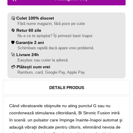
🤐
Colet 100% discret
Fără nume magazin, fără poze pe cutie
🔄
Retur 60 zile
Nu e ce te așteptai? Îți primești banii înapoi
🛡️
Garanție 2 ani
Schimbare rapidă dacă apare vreo problemă
🚀
Livrare 24h
Easybox sau curier la adresă
💳
Plătești cum vrei
Ramburs, card, Google Pay, Apple Pay
DETALII PRODUS
Când vibratoarele obişnuite nu ating punctul G sau nu
coordonează stimularea clitoridiană, Bi Stronic Fusion intră
în scenă: un pulsator care împinge înainte-înapoi automat şi
adaugă vibraţii dedicate pentru clitoris, eliminând nevoia de