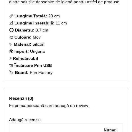
dintre soluțiile deosebite de igienă pentru astfel de produse.
📏
Lungime Totală:
23 cm
📐
Lungime Inserabilă:
11 cm
⭕
Diametru:
3.7 cm
🎨
Culoare:
Mov
✨
Material:
Silicon
🌍
Import:
Ungaria
⚡
Reîncărcabil
🔌
Încărcare Prin USB
🏷️
Brand:
Fun Factory
Recenzii (0)
Fii prima persoană care adaugă un review.
Adaugă recenzie
Nume: