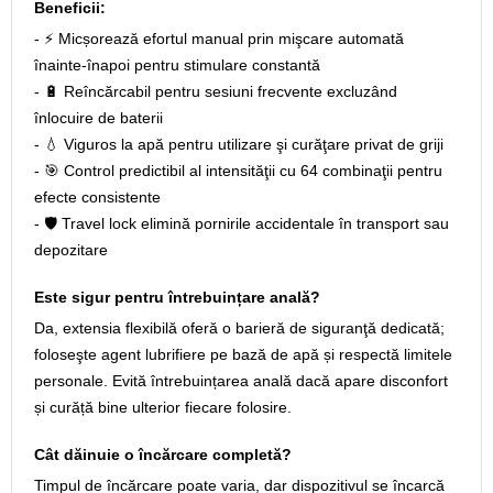
Beneficii:
- ⚡ Micșorează efortul manual prin mişcare automată
înainte‑înapoi pentru stimulare constantă
- 🔋 Reîncărcabil pentru sesiuni frecvente excluzând
înlocuire de baterii
- 💧 Viguros la apă pentru utilizare şi curăţare privat de griji
- 🎯 Control predictibil al intensităţii cu 64 combinaţii pentru
efecte consistente
- 🛡️ Travel lock elimină pornirile accidentale în transport sau
depozitare
Este sigur pentru întrebuințare anală?
Da, extensia flexibilă oferă o barieră de siguranţă dedicată;
foloseşte agent lubrifiere pe bază de apă și respectă limitele
personale. Evită întrebuințarea anală dacă apare disconfort
și curăță bine ulterior fiecare folosire.
Cât dăinuie o încărcare completă?
Timpul de încărcare poate varia, dar dispozitivul se încarcă