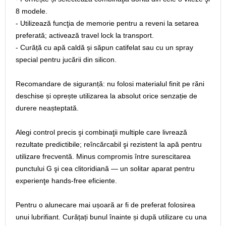
8 modele.
- Utilizează funcţia de memorie pentru a reveni la setarea
preferată; activează travel lock la transport.
- Curăță cu apă caldă și săpun catifelat sau cu un spray
special pentru jucării din silicon.
Recomandare de siguranță: nu folosi materialul finit pe răni
deschise și oprește utilizarea la absolut orice senzație de
durere neașteptată.
Alegi control precis şi combinaţii multiple care livrează
rezultate predictibile; reîncărcabil şi rezistent la apă pentru
utilizare frecventă. Minus compromis între surescitarea
punctului G şi cea clitoridiană — un solitar aparat pentru
experienţe hands‑free eficiente.
Pentru o alunecare mai ușoară ar fi de preferat folosirea
unui lubrifiant. Curățați bunul înainte și după utilizare cu una