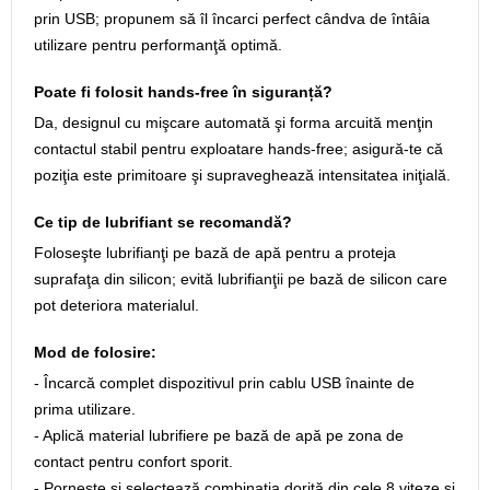
prin USB; propunem să îl încarci perfect cândva de întâia
utilizare pentru performanţă optimă.
Poate fi folosit hands‑free în siguranță?
Da, designul cu mişcare automată şi forma arcuită menţin
contactul stabil pentru exploatare hands‑free; asigură‑te că
poziţia este primitoare şi supraveghează intensitatea iniţială.
Ce tip de lubrifiant se recomandă?
Foloseşte lubrifianţi pe bază de apă pentru a proteja
suprafaţa din silicon; evită lubrifianţii pe bază de silicon care
pot deteriora materialul.
Mod de folosire:
- Încarcă complet dispozitivul prin cablu USB înainte de
prima utilizare.
- Aplică material lubrifiere pe bază de apă pe zona de
contact pentru confort sporit.
- Pornește și selectează combinaţia dorită din cele 8 viteze şi