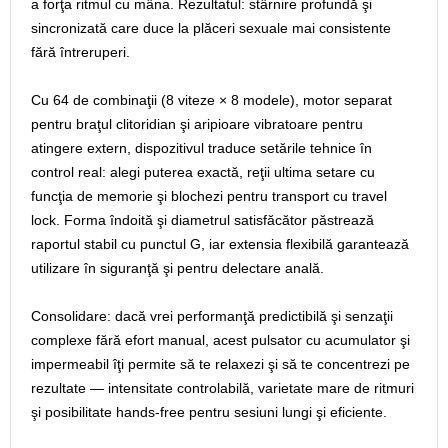
a forţa ritmul cu mâna. Rezultatul: stârnire profundă şi
sincronizată care duce la plăceri sexuale mai consistente
fără întreruperi.
Cu 64 de combinaţii (8 viteze × 8 modele), motor separat
pentru braţul clitoridian şi aripioare vibratoare pentru
atingere extern, dispozitivul traduce setările tehnice în
control real: alegi puterea exactă, reţii ultima setare cu
funcţia de memorie şi blochezi pentru transport cu travel
lock. Forma îndoită şi diametrul satisfăcător păstrează
raportul stabil cu punctul G, iar extensia flexibilă garantează
utilizare în siguranţă şi pentru delectare anală.
Consolidare: dacă vrei performanţă predictibilă şi senzaţii
complexe fără efort manual, acest pulsator cu acumulator şi
impermeabil îţi permite să te relaxezi şi să te concentrezi pe
rezultate — intensitate controlabilă, varietate mare de ritmuri
şi posibilitate hands‑free pentru sesiuni lungi şi eficiente.