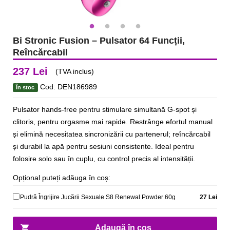
Bi Stronic Fusion – Pulsator 64 Funcții,
Reîncărcabil
237 Lei
(TVA inclus)
Cod: DEN186989
În stoc
Pulsator hands‑free pentru stimulare simultană G‑spot și
clitoris, pentru orgasme mai rapide. Restrânge efortul manual
și elimină necesitatea sincronizării cu partenerul; reîncărcabil
și durabil la apă pentru sesiuni consistente. Ideal pentru
folosire solo sau în cuplu, cu control precis al intensității.
Opțional puteți adăuga în coș:
Pudră Îngrijire Jucării Sexuale S8 Renewal Powder 60g
27 Lei
Adaugă în coș