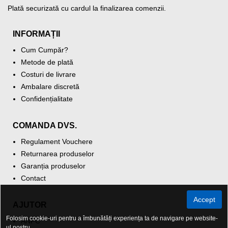
Plată securizată cu cardul la finalizarea comenzii.
INFORMAȚII
Cum Cumpăr?
Metode de plată
Costuri de livrare
Ambalare discretă
Confidențialitate
COMANDA DVS.
Regulament Vouchere
Returnarea produselor
Garanția produselor
Contact
Accept
AJUTOR
Folosim cookie-uri pentru a îmbunătăți experiența ta de navigare pe website-
ANPC
ul nostru.