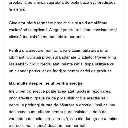
prealabilă pe o mică suprafață de piele dacă ești predispus
la alergii.
Gladiator oferă fermitate predictibilă și trăiri amplificate
excluzând complicații. Alege-l pentru rezultate consistente și
elimină îndoiala în momentele importante.
Pentru o alunecare mai facilă vă sfătuim utilizarea unui
lubrifiant. Curățați produsul Bathmate Gladiator Power Ring
Maleabil Și Sigur Negru atât înainte cât și după utilizare cu
un cleaner particular de îngrijire pentru astfel de produse.
Mai multe despre inelul pentru erecție
Inelul pentru erecție poate avea atât funcții in rezolvarea
unor afecțiuni grave ca de pildă disfuncțiile erectile sau
pentru a prelungi durata de păstrare a erecției, însă cel mai
des astea sunt utilizate pentru pura satisfacție dată de
varietatea de inele care vibrează, sau din dorința de a obține
o erecție mai intensă decât în mod normal.