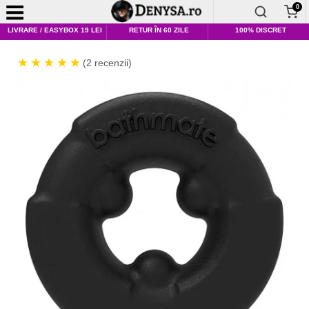
0
LIVRARE / EASYBOX 19 LEI
RETUR ÎN 60 ZILE
100% DISCRET
(2 recenzii)