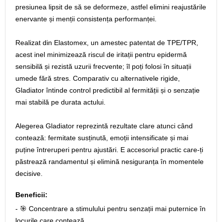
presiunea lipsit de să se deformeze, astfel elimini reajustările
enervante și menții consistența performanței.
Realizat din Elastomex, un amestec patentat de TPE/TPR,
acest inel minimizează riscul de iritații pentru epidermă
sensibilă și rezistă uzurii frecvente; îl poți folosi în situații
umede fără stres. Comparativ cu alternativele rigide,
Gladiator întinde control predictibil al fermității și o senzație
mai stabilă pe durata actului.
Alegerea Gladiator reprezintă rezultate clare atunci când
contează: fermitate susținută, emoții intensificate și mai
puține întreruperi pentru ajustări. E accesoriul practic care-ți
păstrează randamentul și elimină nesiguranța în momentele
decisive.
Beneficii:
- 🎯 Concentrare a stimulului pentru senzații mai puternice în
locurile care contează