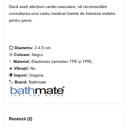
Dacă aveți afecțiuni cardio-vasculare, vă recomandăm
consultarea unui cadru medical înainte de folosirea
inelelor
pentru penis
.
⭕
Diametru:
2-4.5 cm
🎨
Culoare:
Negru
✨
Material:
Elastomex (amestec TPE și TPR)
📳
Vibrații:
Nu
🌍
Import:
Ungaria
🏷️
Brand:
Bathmate
Recenzii (2)