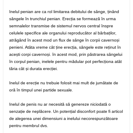
Inelul penian are ca rol limitarea debitului de sânge, ținând
sângele în trunchiul penian. Erecția se formează în urma
semnalelor transmise de sistemul nervos central înspre
celulele specifice ale organului reproducător al bărbaților,
atrăgând în acest mod un flux de sânge în corpii cavernoși
penieni. Atâta vreme cât ține erecția, sângele este reținut în
acești corpi cavernoși. în acest mod, prin păstrarea sângelui
în corpul penian, inelele pentru mădular pot perfecționa atât
tăria cât și durata erecției.
Inelul de erecție nu trebuie folosit mai mult de jumătate de
oră în timpul unei partide sexuale.
Inelul de penis nu ar necesită să genereze niciodată o
senzație de neplăcere. Un potențial disconfort poate fi articol
de alegerea unei dimensiuni a inelului necorespunzătoare
pentru membrul dvs.