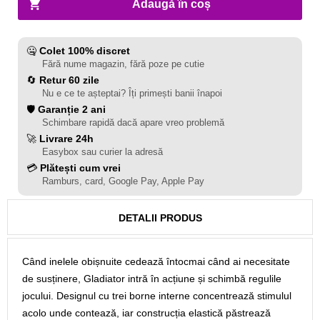
Adaugă în coș
🤐
Colet 100% discret
Fără nume magazin, fără poze pe cutie
🔄
Retur 60 zile
Nu e ce te așteptai? Îți primești banii înapoi
🛡️
Garanție 2 ani
Schimbare rapidă dacă apare vreo problemă
🚀
Livrare 24h
Easybox sau curier la adresă
💳
Plătești cum vrei
Ramburs, card, Google Pay, Apple Pay
DETALII PRODUS
Când inelele obișnuite cedează întocmai când ai necesitate
de susținere, Gladiator intră în acțiune și schimbă regulile
jocului. Designul cu trei borne interne concentrează stimulul
acolo unde contează, iar construcția elastică păstrează