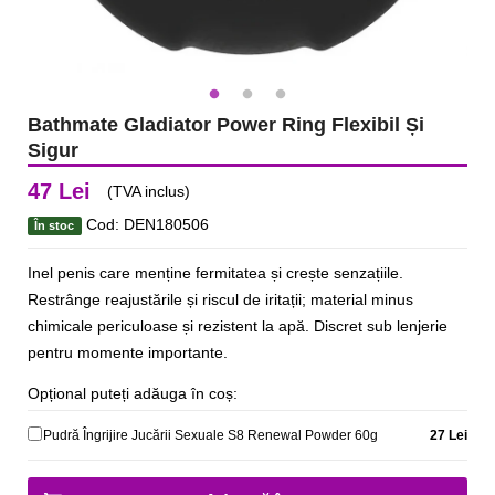
Bathmate Gladiator Power Ring Flexibil Și
Sigur
47 Lei
(TVA inclus)
Cod: DEN180506
În stoc
Inel penis care menține fermitatea și crește senzațiile.
Restrânge reajustările și riscul de iritații; material minus
chimicale periculoase și rezistent la apă. Discret sub lenjerie
pentru momente importante.
Opțional puteți adăuga în coș:
Pudră Îngrijire Jucării Sexuale S8 Renewal Powder 60g
27 Lei