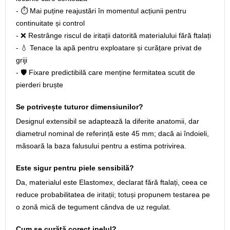
- ⏱️ Mai puține reajustări în momentul acțiunii pentru
continuitate și control
- ❌ Restrânge riscul de iritații datorită materialului fără ftalați
- 💧 Tenace la apă pentru exploatare și curățare privat de
griji
- 🛡️ Fixare predictibilă care menține fermitatea scutit de
pierderi bruște
Se potrivește tuturor dimensiunilor?
Designul extensibil se adaptează la diferite anatomii, dar
diametrul nominal de referință este 45 mm; dacă ai îndoieli,
măsoară la baza falusului pentru a estima potrivirea.
Este sigur pentru piele sensibilă?
Da, materialul este Elastomex, declarat fără ftalați, ceea ce
reduce probabilitatea de iritații; totuși propunem testarea pe
o zonă mică de tegument cândva de uz regulat.
Cum se curăță corect inelul?