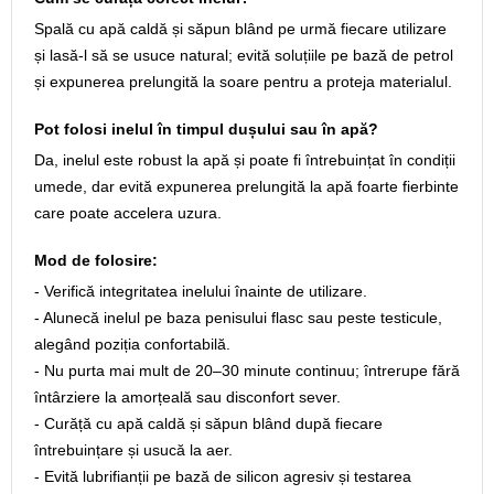
Spală cu apă caldă și săpun blând pe urmă fiecare utilizare
și lasă-l să se usuce natural; evită soluțiile pe bază de petrol
și expunerea prelungită la soare pentru a proteja materialul.
Pot folosi inelul în timpul dușului sau în apă?
Da, inelul este robust la apă și poate fi întrebuințat în condiții
umede, dar evită expunerea prelungită la apă foarte fierbinte
care poate accelera uzura.
Mod de folosire:
- Verifică integritatea inelului înainte de utilizare.
- Alunecă inelul pe baza penisului flasc sau peste testicule,
alegând poziția confortabilă.
- Nu purta mai mult de 20–30 minute continuu; întrerupe fără
întârziere la amorțeală sau disconfort sever.
- Curăță cu apă caldă și săpun blând după fiecare
întrebuințare și usucă la aer.
- Evită lubrifianții pe bază de silicon agresiv și testarea