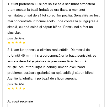
1. Sunt partenera lui și pot să zic că a schimbat atmosfera.
L-am așezat la bază îndată ce era flasc, a menținut
fermitatea privat de să tot corectăm poziția. Senzațiile au fost
mai concentrate întocmai acolo unde contează și îngrijirea e
simplă, cu apă caldă și săpun blând. Pentru noi a fost un
plus clar.
pus de
Ana
2. L-am luat pentru a elimina reajustările. Diametrul de
referință 45 mm mi s-a corespunzător la baza penisului; se
simte extensibil și păstrează presiunea fără deformări
bruște. Am întrebuințat în condiții umede excluzând
probleme; curățare grabnică cu apă caldă și săpun blând.
Atenție la lubrifianți pe bază de silicon agresiv.
pus de
Alin
Adaugă recenzie