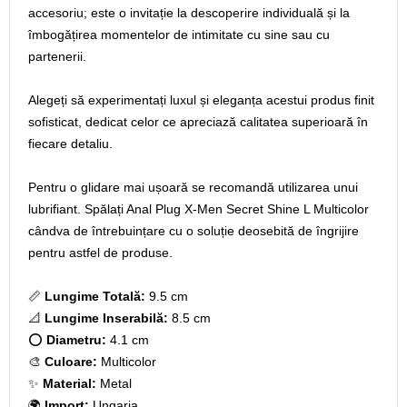
accesoriu; este o invitație la descoperire individuală și la
îmbogățirea momentelor de intimitate cu sine sau cu
partenerii.
Alegeți să experimentați luxul și eleganța acestui produs finit
sofisticat, dedicat celor ce apreciază calitatea superioară în
fiecare detaliu.
Pentru o glidare mai ușoară se recomandă utilizarea unui
lubrifiant. Spălați Anal Plug X-Men Secret Shine L Multicolor
cândva de întrebuințare cu o soluție deosebită de îngrijire
pentru astfel de produse.
📏
Lungime Totală:
9.5 cm
📐
Lungime Inserabilă:
8.5 cm
⭕
Diametru:
4.1 cm
🎨
Culoare:
Multicolor
✨
Material:
Metal
🌍
Import:
Ungaria