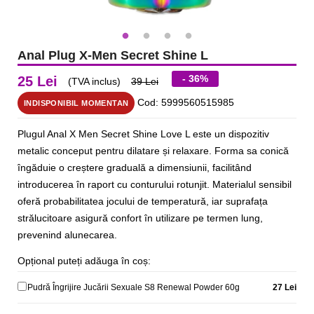
Anal Plug X-Men Secret Shine L
- 36%
25 Lei
(TVA inclus)
39 Lei
Cod: 5999560515985
INDISPONIBIL MOMENTAN
Plugul Anal X Men Secret Shine Love L este un dispozitiv
metalic conceput pentru dilatare și relaxare. Forma sa conică
îngăduie o creștere graduală a dimensiunii, facilitând
introducerea în raport cu conturului rotunjit. Materialul sensibil
oferă probabilitatea jocului de temperatură, iar suprafața
strălucitoare asigură confort în utilizare pe termen lung,
prevenind alunecarea.
Opțional puteți adăuga în coș:
Pudră Îngrijire Jucării Sexuale S8 Renewal Powder 60g
27 Lei