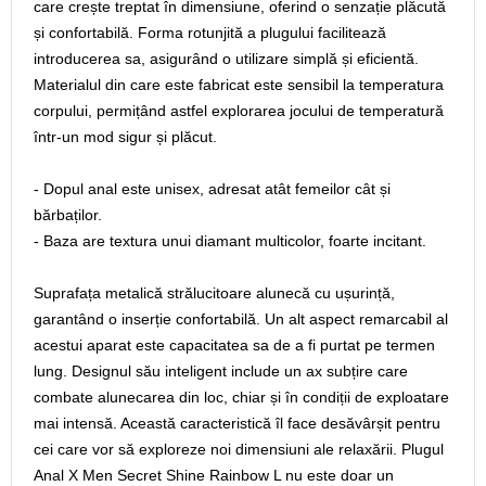
care crește treptat în dimensiune, oferind o senzație plăcută
și confortabilă. Forma rotunjită a plugului facilitează
introducerea sa, asigurând o utilizare simplă și eficientă.
Materialul din care este fabricat este sensibil la temperatura
corpului, permițând astfel explorarea jocului de temperatură
într-un mod sigur și plăcut.
- Dopul anal este unisex, adresat atât femeilor cât și
bărbaților.
- Baza are textura unui diamant multicolor, foarte incitant.
Suprafața metalică strălucitoare alunecă cu ușurință,
garantând o inserție confortabilă. Un alt aspect remarcabil al
acestui aparat este capacitatea sa de a fi purtat pe termen
lung. Designul său inteligent include un ax subțire care
combate alunecarea din loc, chiar și în condiții de exploatare
mai intensă. Această caracteristică îl face desăvârșit pentru
cei care vor să exploreze noi dimensiuni ale relaxării. Plugul
Anal X Men Secret Shine Rainbow L nu este doar un