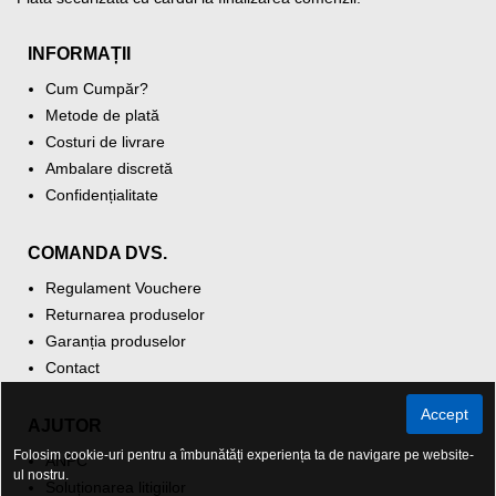
INFORMAȚII
Cum Cumpăr?
Metode de plată
Costuri de livrare
Ambalare discretă
Confidențialitate
COMANDA DVS.
Regulament Vouchere
Returnarea produselor
Garanția produselor
Contact
Accept
AJUTOR
Folosim cookie-uri pentru a îmbunătăți experiența ta de navigare pe website-
ANPC
ul nostru.
Soluționarea litigiilor