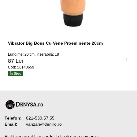
Vibrator Big Boss Cu Vene Proeminente 20cm
Lungime: 20 cm, Inserabilă: 18
ℹ️
87 Lei
Cod: SL140659
În Stoc
Telefon:
021-539.57.55
Email:
vanzari@deniro.ro
Plată securizată cu cardul la finalizarea comenzii.