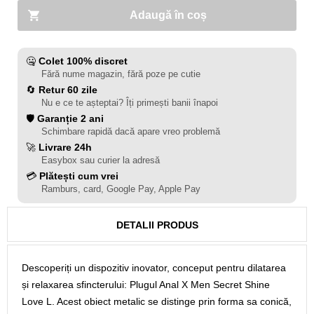
Adaugă în coș
🤐
Colet 100% discret
Fără nume magazin, fără poze pe cutie
🔄
Retur 60 zile
Nu e ce te așteptai? Îți primești banii înapoi
🛡️
Garanție 2 ani
Schimbare rapidă dacă apare vreo problemă
🚀
Livrare 24h
Easybox sau curier la adresă
💳
Plătești cum vrei
Ramburs, card, Google Pay, Apple Pay
DETALII PRODUS
Descoperiți un dispozitiv inovator, conceput pentru dilatarea
și relaxarea sfincterului: Plugul Anal X Men Secret Shine
Love L. Acest obiect metalic se distinge prin forma sa conică,