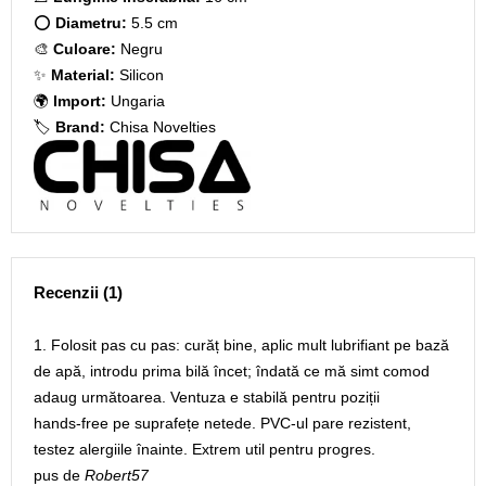
⭕
Diametru:
5.5 cm
🎨
Culoare:
Negru
✨
Material:
Silicon
🌍
Import:
Ungaria
🏷️
Brand:
Chisa Novelties
Recenzii (1)
1. Folosit pas cu pas: curăț bine, aplic mult lubrifiant pe bază
de apă, introdu prima bilă încet; îndată ce mă simt comod
adaug următoarea. Ventuza e stabilă pentru poziții
hands‑free pe suprafețe netede. PVC-ul pare rezistent,
testez alergiile înainte. Extrem util pentru progres.
pus de
Robert57