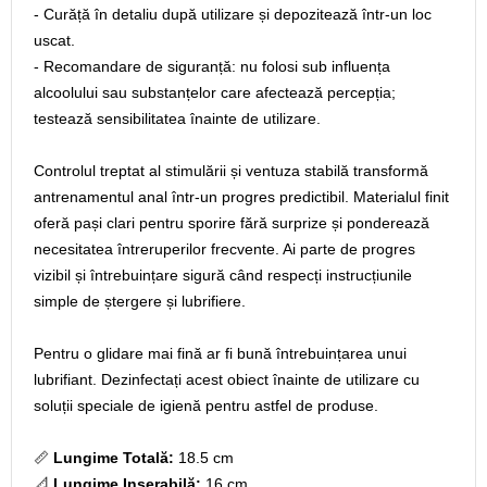
- Curăță în detaliu după utilizare și depozitează într‑un loc
uscat.
- Recomandare de siguranță: nu folosi sub influența
alcoolului sau substanțelor care afectează percepția;
testează sensibilitatea înainte de utilizare.
Controlul treptat al stimulării și ventuza stabilă transformă
antrenamentul anal într‑un progres predictibil. Materialul finit
oferă pași clari pentru sporire fără surprize și ponderează
necesitatea întreruperilor frecvente. Ai parte de progres
vizibil și întrebuințare sigură când respecți instrucțiunile
simple de ștergere și lubrifiere.
Pentru o glidare mai fină ar fi bună întrebuințarea unui
lubrifiant. Dezinfectați acest obiect înainte de utilizare cu
soluții speciale de igienă pentru astfel de produse.
📏
Lungime Totală:
18.5 cm
📐
Lungime Inserabilă:
16 cm