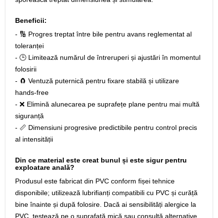
Beneficii:
- 🔢 Progres treptat între bile pentru avans reglementat al
toleranței
- 🕒 Limitează numărul de întreruperi și ajustări în momentul
folosirii
- 🧲 Ventuză puternică pentru fixare stabilă și utilizare
hands‑free
- ❌ Elimină alunecarea pe suprafețe plane pentru mai multă
siguranță
- 📏 Dimensiuni progresive predictibile pentru control precis
al intensității
Din ce material este creat bunul și este sigur pentru
exploatare anală?
Produsul este fabricat din PVC conform fișei tehnice
disponibile; utilizează lubrifianți compatibili cu PVC și curăță
bine înainte și după folosire. Dacă ai sensibilități alergice la
PVC, testează pe o suprafață mică sau consultă alternative