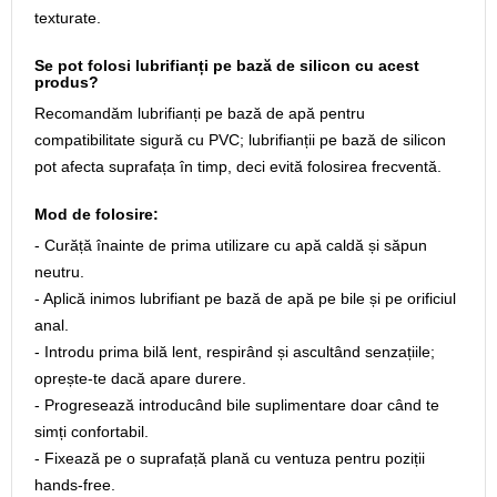
texturate.
Se pot folosi lubrifianți pe bază de silicon cu acest
produs?
Recomandăm lubrifianți pe bază de apă pentru
compatibilitate sigură cu PVC; lubrifianții pe bază de silicon
pot afecta suprafața în timp, deci evită folosirea frecventă.
Mod de folosire:
- Curăță înainte de prima utilizare cu apă caldă și săpun
neutru.
- Aplică inimos lubrifiant pe bază de apă pe bile și pe orificiul
anal.
- Introdu prima bilă lent, respirând și ascultând senzațiile;
oprește-te dacă apare durere.
- Progresează introducând bile suplimentare doar când te
simți confortabil.
- Fixează pe o suprafață plană cu ventuza pentru poziții
hands‑free.