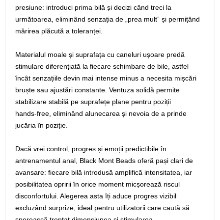
presiune: introduci prima bilă și decizi când treci la
următoarea, eliminând senzația de „prea mult” și permițând
mărirea plăcută a toleranței.
Materialul moale și suprafața cu caneluri ușoare predă
stimulare diferențiată la fiecare schimbare de bile, astfel
încât senzațiile devin mai intense minus a necesita mișcări
bruște sau ajustări constante. Ventuza solidă permite
stabilizare stabilă pe suprafețe plane pentru poziții
hands‑free, eliminând alunecarea și nevoia de a prinde
jucăria în poziție.
Dacă vrei control, progres și emoții predictibile în
antrenamentul anal, Black Mont Beads oferă pași clari de
avansare: fiecare bilă introdusă amplifică intensitatea, iar
posibilitatea opririi în orice moment micșorează riscul
disconfortului. Alegerea asta îți aduce progres vizibil
excluzând surprize, ideal pentru utilizatorii care caută să
sporească treptat dimensiunea și stimularea.