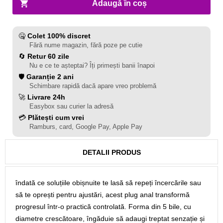
Adaugă în coș
🤐
Colet 100% discret
Fără nume magazin, fără poze pe cutie
🔄
Retur 60 zile
Nu e ce te așteptai? Îți primești banii înapoi
🛡️
Garanție 2 ani
Schimbare rapidă dacă apare vreo problemă
🚀
Livrare 24h
Easybox sau curier la adresă
💳
Plătești cum vrei
Ramburs, card, Google Pay, Apple Pay
DETALII PRODUS
îndată ce soluțiile obișnuite te lasă să repeți încercările sau
să te oprești pentru ajustări, acest plug anal transformă
progresul într‑o practică controlată. Forma din 5 bile, cu
diametre crescătoare, îngăduie să adaugi treptat senzație și