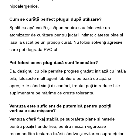
hipoalergenice.
Cum se curăță perfect plugul după utilizare?
Spală cu apă caldă și săpun neutru sau folosește un
atomizator de curățare pentru jucării intime; clătește bine și
lasă la uscat pe un prosop curat. Nu folosi solvenți agresivi
care pot degrada PVC‑ul.
Pot folosi acest plug dacă sunt începător?
Da, designul cu bile permite progres gradat: inițiază cu întâia
bilă, folosește mult agent lubrifiere pe bază de apă și
oprește‑te când simți disconfort; treptat poți introduce bile
suplimentare pe mărime ce crește toleranța.
Ventuza este suficient de puternică pentru poziții
verticale sau mișcare?
Ventuza oferă fixaj stabilă pe suprafețe plane și netede
pentru poziții hands‑free; pentru mișcări viguroase
recomandăm testarea fixării cândva și evitarea suprafețelor