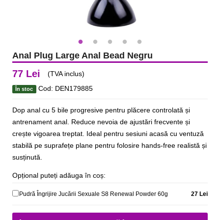
Anal Plug Large Anal Bead Negru
77 Lei
(TVA inclus)
Cod: DEN179885
În stoc
Dop anal cu 5 bile progresive pentru plăcere controlată și
antrenament anal. Reduce nevoia de ajustări frecvente și
crește vigoarea treptat. Ideal pentru sesiuni acasă cu ventuză
stabilă pe suprafețe plane pentru folosire hands‑free realistă și
susținută.
Opțional puteți adăuga în coș:
Pudră Îngrijire Jucării Sexuale S8 Renewal Powder 60g
27 Lei