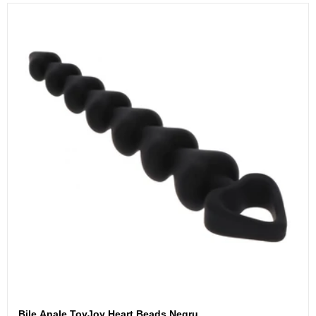
Bile Anale ToyJoy Heart Beads Negru