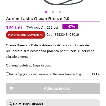
Adrien Lastic Ocean Breeze 2.0
- 47%
124 Lei
(TVA inclus)
233 Lei
Cod: 8433345408019
INDISPONIBIL MOMENTAN
Ocean Breeze 2.0 de la Adrien Lastic are cingătoare de
recuperare și telecomandă practică pentru cele 10 feluri de
vibrație diverse.
Opțional puteți adăuga în coș:
Pudră Îngrijire Jucării Sexuale S8 Renewal Powder 60g
27 Lei
Adaugă în coș
🤐
Colet 100% discret