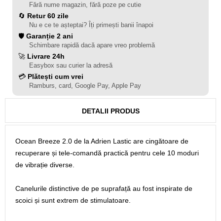
Fără nume magazin, fără poze pe cutie
🔄
Retur 60 zile
Nu e ce te așteptai? Îți primești banii înapoi
🛡️
Garanție 2 ani
Schimbare rapidă dacă apare vreo problemă
🚀
Livrare 24h
Easybox sau curier la adresă
💳
Plătești cum vrei
Ramburs, card, Google Pay, Apple Pay
DETALII PRODUS
Ocean Breeze 2.0 de la Adrien Lastic are cingătoare de
recuperare și tele-comandă practică pentru cele 10 moduri
de vibrație diverse.
Canelurile distinctive de pe suprafață au fost inspirate de
scoici și sunt extrem de stimulatoare.