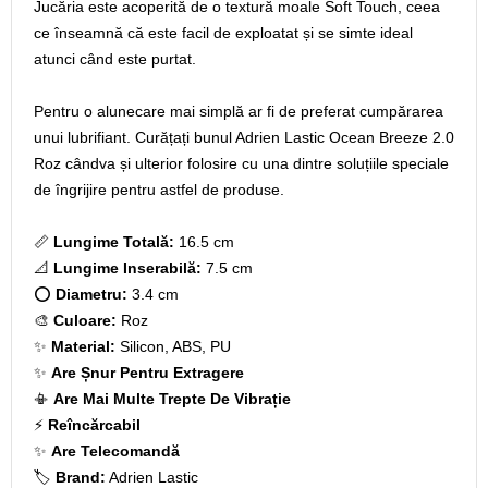
Jucăria este acoperită de o textură moale Soft Touch, ceea
ce înseamnă că este facil de exploatat și se simte ideal
atunci când este purtat.
Pentru o alunecare mai simplă ar fi de preferat cumpărarea
unui lubrifiant. Curățați bunul Adrien Lastic Ocean Breeze 2.0
Roz cândva și ulterior folosire cu una dintre soluțiile speciale
de îngrijire pentru astfel de produse.
📏
Lungime Totală:
16.5 cm
📐
Lungime Inserabilă:
7.5 cm
⭕
Diametru:
3.4 cm
🎨
Culoare:
Roz
✨
Material:
Silicon, ABS, PU
✨
Are Șnur Pentru Extragere
📳
Are Mai Multe Trepte De Vibrație
⚡
Reîncărcabil
✨
Are Telecomandă
🏷️
Brand:
Adrien Lastic