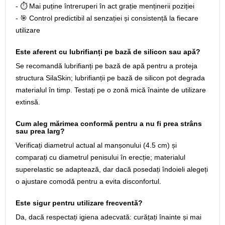
- ⏱️ Mai puține întreruperi în act grație menținerii poziției
- 🎯 Control predictibil al senzației și consistență la fiecare
utilizare
Este aferent cu lubrifianți pe bază de silicon sau apă?
Se recomandă lubrifianți pe bază de apă pentru a proteja
structura SilaSkin; lubrifianții pe bază de silicon pot degrada
materialul în timp. Testați pe o zonă mică înainte de utilizare
extinsă.
Cum aleg mărimea conformă pentru a nu fi prea strâns
sau prea larg?
Verificați diametrul actual al manșonului (4.5 cm) și
comparați cu diametrul penisului în erecție; materialul
superelastic se adaptează, dar dacă posedați îndoieli alegeți
o ajustare comodă pentru a evita disconfortul.
Este sigur pentru utilizare frecventă?
Da, dacă respectați igiena adecvată: curățați înainte și mai