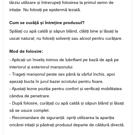
târziu utilizare și întrerupeți folosirea la primul semn de
iritație. Nu folosiți pe epidermă lezată.
Cum se curăță și întreține produsul?
Spălați cu apă caldă și săpun blând, clătiți bine și lăsați la
uscat natural; nu folosiți solvenți sau alcool pentru curățare.
Mod de folosire:
- Aplicați un înveliș inimos de lubrifiant pe bază de apă pe
interiorul și exteriorul manșonului.
- Trageți manșonul peste sex până la vârful închis, apoi
așezați bucla în jurul bazei scrotului pentru fixare.
- Ajustați lezne poziția pentru confort și verificați mobilitatea
cândva de penetrare.
- După folosire, curățați cu apă caldă și săpun blând și lăsați
să se usuce complet.
- Recomandare de siguranță: opriți utilizarea la apariția
oricărei iritații și păstrați produsul departe de căldură directă.