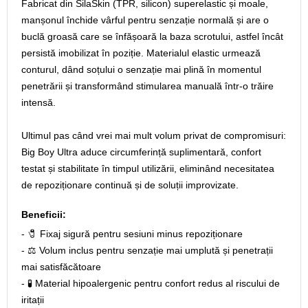
Fabricat din SilaSkin (TPR, silicon) superelastic și moale,
manșonul închide vârful pentru senzație normală și are o
buclă groasă care se înfășoară la baza scrotului, astfel încât
persistă imobilizat în poziție. Materialul elastic urmează
conturul, dând soțului o senzație mai plină în momentul
penetrării și transformând stimularea manuală într‑o trăire
intensă.
Ultimul pas când vrei mai mult volum privat de compromisuri:
Big Boy Ultra aduce circumferință suplimentară, confort
testat și stabilitate în timpul utilizării, eliminând necesitatea
de repoziționare continuă și de soluții improvizate.
Beneficii:
- 🧷 Fixaj sigură pentru sesiuni minus repoziționare
- ⚖️ Volum inclus pentru senzație mai umplută și penetrații
mai satisfăcătoare
- 🧪 Material hipoalergenic pentru confort redus al riscului de
iritații