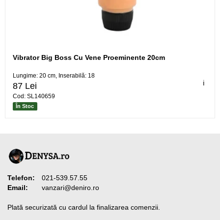
Vibrator Big Boss Cu Vene Proeminente 20cm
Lungime: 20 cm, Inserabilă: 18
ℹ️
87 Lei
Cod: SL140659
În Stoc
Telefon:
021-539.57.55
Email:
vanzari@deniro.ro
Plată securizată cu cardul la finalizarea comenzii.