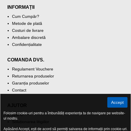
INFORMAȚII
Cum Cumpăr?
Metode de plată
Costuri de livrare
Ambalare discretă
Confidențialitate
COMANDA DVS.
Regulament Vouchere
Returnarea produselor
Garanția produselor
Contact
Accept
AJUTOR
Folosim cookie-uri pentru a îmbunătăți experiența ta de navigare pe website-
ANPC
ul nostru.
Soluționarea litigiilor
Apăsând Accept, ești de acord să permiți salvarea de informații prin cookie-uri.