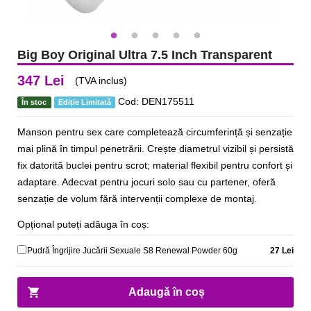
Big Boy Original Ultra 7.5 Inch Transparent
347 Lei
(TVA inclus)
Cod: DEN175511
În stoc
Ediție Limitată
Manson pentru sex care completează circumferință și senzație
mai plină în timpul penetrării. Crește diametrul vizibil și persistă
fix datorită buclei pentru scrot; material flexibil pentru confort și
adaptare. Adecvat pentru jocuri solo sau cu partener, oferă
senzație de volum fără intervenții complexe de montaj.
Opțional puteți adăuga în coș:
Pudră Îngrijire Jucării Sexuale S8 Renewal Powder 60g
27 Lei
Adaugă în coș