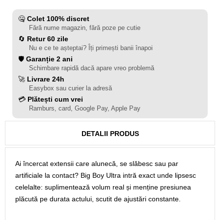
🤐
Colet 100% discret
Fără nume magazin, fără poze pe cutie
🔄
Retur 60 zile
Nu e ce te așteptai? Îți primești banii înapoi
🛡️
Garanție 2 ani
Schimbare rapidă dacă apare vreo problemă
🚀
Livrare 24h
Easybox sau curier la adresă
💳
Plătești cum vrei
Ramburs, card, Google Pay, Apple Pay
DETALII PRODUS
Ai încercat extensii care alunecă, se slăbesc sau par
artificiale la contact? Big Boy Ultra intră exact unde lipsesc
celelalte: suplimentează volum real și menține presiunea
plăcută pe durata actului, scutit de ajustări constante.