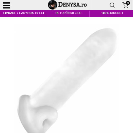
0
LIVRARE / EASYBOX 19 LEI
RETUR ÎN 60 ZILE
100% DISCRET