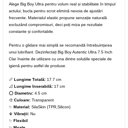
Alege Big Boy Ultra pentru volum real și stabilitate în timpul
actului; bucla pentru scrot elimină nevoia de ajustări
frecvente. Materialul elastic propune senzație naturală
excluzând compromisuri, deci poți miza pe rezultate
constante și confortabile.
Pentru o glidare mai simplă se recomandă întrebuințarea
unui lubrifiant. Dezinfectați Big Boy Autentic Ultra 7.5 Inch
Clar înainte de utilizare cu una dintre soluțiile speciale de
igienă pentru astfel de produse.
📏
Lungime Totală:
17.7 cm
📐
Lungime Inserabilă:
17 cm
⭕
Diametru:
4.5 cm
🎨
Culoare:
Transparent
✨
Material:
SilaSkin (TPR,Silicon)
📳
Vibrații:
Nu
✨
Flexibil
✨
Moale