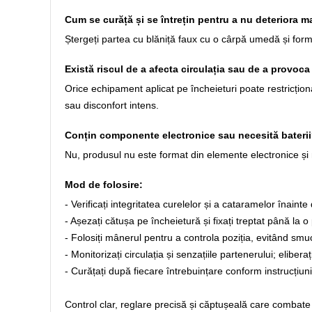
Cum se curăță și se întrețin pentru a nu deteriora m
Ștergeți partea cu blăniță faux cu o cârpă umedă și formu
Există riscul de a afecta circulația sau de a provoc
Orice echipament aplicat pe încheieturi poate restricțion
sau disconfort intens.
Conțin componente electronice sau necesită bateri
Nu, produsul nu este format din elemente electronice și nu
Mod de folosire:
- Verificați integritatea curelelor și a cataramelor înainte 
- Așezați cătușa pe încheietură și fixați treptat până la o
- Folosiți mânerul pentru a controla poziția, evitând smuc
- Monitorizați circulația și senzațiile partenerului; elib
- Curățați după fiecare întrebuințare conform instrucțiunil
Control clar, reglare precisă și căptușeală care combate i