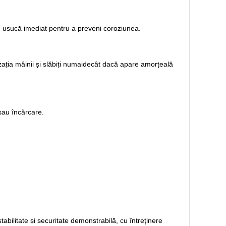
se usucă imediat pentru a preveni coroziunea.
nzația mâinii și slăbiți numaidecât dacă apare amorțeală
 sau încărcare.
abilitate și securitate demonstrabilă, cu întreținere