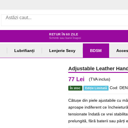
RETUR ÎN 60 ZILE
Schimb sau banii înapoi
Lubrifianți
Lenjerie Sexy
BDSM
Acces
Adjustable Leather Han
77 Lei
(TVA inclus)
Cod: DEN
În stoc
Ediție Limitată
Cătușe din piele ajustabile cu mâ
aproape indiferent ce încheietură 
tensionate îndată ce vrei stabilit
prelungită, fără baterii sau părți 