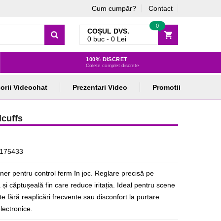
Cum cumpăr?
Contact
0
COȘUL DVS.
0
buc -
0
Lei
100% DISCRET
Colete complet discrete
orii Videochat
Prezentari Video
Promotii
dcuffs
175433
ner pentru control ferm în joc. Reglare precisă pe
și căptușeală fin care reduce iritația. Ideal pentru scene
ate fără reaplicări frecvente sau disconfort la purtare
electronice.