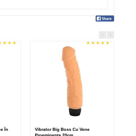
<
>
PENT
ce În
Vibrator Big Boss Cu Vene
Iri
Proeminente 20cm