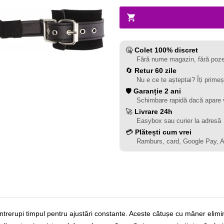
🤐
Colet 100% discret
Fără nume magazin, fără poze
🔄
Retur 60 zile
Nu e ce te așteptai? Îți primeș
🛡️
Garanție 2 ani
Schimbare rapidă dacă apare 
🚀
Livrare 24h
Easybox sau curier la adresă
💳
Plătești cum vrei
Ramburs, card, Google Pay, 
trerupi timpul pentru ajustări constante. Aceste cătușe cu mâner elimin