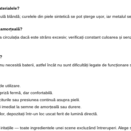
aterialele?
lă blândă; curelele din piele sintetică se pot șterge ușor, iar metalul 
a amorțeală?
a circulația dacă este strâns excesiv; verificați constant culoarea și se
i?
 necesită baterii, astfel încât nu sunt dificultăți legate de funcționare
de utilizare.
 priză fermă, dar confortabilă.
iturile sau presiunea continuă asupra pielii.
erați imediat la semne de amorțeală sau durere.
or, depozitați într-un loc uscat ferit de lumină directă.
ritațiile — toate ingredientele unei scene excluzând întreruperi. Alege st