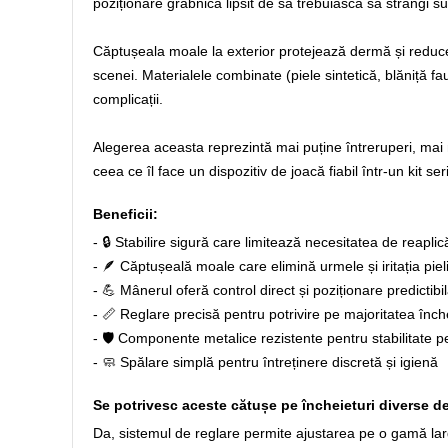
poziționare grabnică lipsit de să trebuiască să strângi su
Căptușeala moale la exterior protejează dermă și reduc
scenei. Materialele combinate (piele sintetică, blăniță fau
complicații.
Alegerea aceasta reprezintă mai puține întreruperi, mai 
ceea ce îl face un dispozitiv de joacă fiabil într-un kit ser
Beneficii:
- 🔒 Stabilire sigură care limitează necesitatea de reaplic
- 🪶 Căptușeală moale care elimină urmele și iritația pieli
- 💪 Mânerul oferă control direct și poziționare predictibi
- 📏 Reglare precisă pentru potrivire pe majoritatea înche
- 🛡️ Componente metalice rezistente pentru stabilitate 
- 🧼 Spălare simplă pentru întreținere discretă și igienă
Se potrivesc aceste cătușe pe încheieturi diverse de
Da, sistemul de reglare permite ajustarea pe o gamă larg