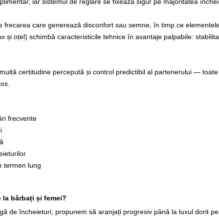
plimentar, iar sistemul de reglare se fixează sigur pe majoritatea încheie
e frecarea care generează disconfort sau semne, în timp ce elementele
x și oțel) schimbă caracteristicile tehnice în avantaje palpabile: stabilita
multă certitudine percepută și control predictibil al partenerului — toa
ios.
ări frecvente
i
lă
ieturilor
pe termen lung
 la bărbați și femei?
ă de încheieturi; propunem să aranjați progresiv până la luxul dorit pen