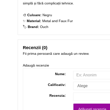
simplă și fără complicații tehnice.
🎨
Culoare:
Negru
✨
Material:
Metal and Faux Fur
🏷️
Brand:
Ouch
Recenzii (0)
Fii prima persoană care adaugă un review.
Adaugă recenzie
Nume:
Calificativ:
Recenzia: