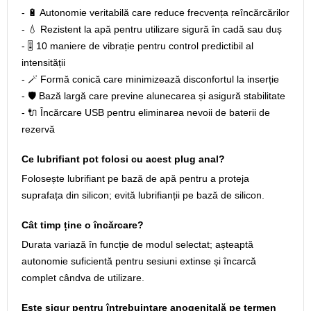
- 🔋 Autonomie veritabilă care reduce frecvența reîncărcărilor
- 💧 Rezistent la apă pentru utilizare sigură în cadă sau duș
- 🎚️ 10 maniere de vibrație pentru control predictibil al
intensității
- 🪄 Formă conică care minimizează disconfortul la inserție
- 🛡️ Bază largă care previne alunecarea și asigură stabilitate
- 🔌 Încărcare USB pentru eliminarea nevoii de baterii de
rezervă
Ce lubrifiant pot folosi cu acest plug anal?
Folosește lubrifiant pe bază de apă pentru a proteja
suprafața din silicon; evită lubrifianții pe bază de silicon.
Cât timp ține o încărcare?
Durata variază în funcție de modul selectat; așteaptă
autonomie suficientă pentru sesiuni extinse și încarcă
complet cândva de utilizare.
Este sigur pentru întrebuințare anogenitală pe termen