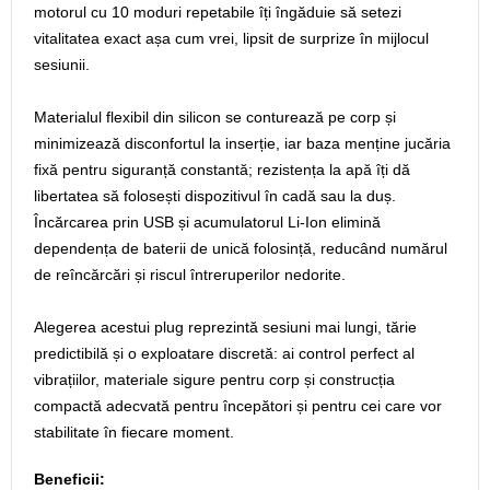
motorul cu 10 moduri repetabile îți îngăduie să setezi
vitalitatea exact așa cum vrei, lipsit de surprize în mijlocul
sesiunii.
Materialul flexibil din silicon se conturează pe corp și
minimizează disconfortul la inserție, iar baza menține jucăria
fixă pentru siguranță constantă; rezistența la apă îți dă
libertatea să folosești dispozitivul în cadă sau la duș.
Încărcarea prin USB și acumulatorul Li‑Ion elimină
dependența de baterii de unică folosință, reducând numărul
de reîncărcări și riscul întreruperilor nedorite.
Alegerea acestui plug reprezintă sesiuni mai lungi, tărie
predictibilă și o exploatare discretă: ai control perfect al
vibrațiilor, materiale sigure pentru corp și construcția
compactă adecvată pentru începători și pentru cei care vor
stabilitate în fiecare moment.
Beneficii: