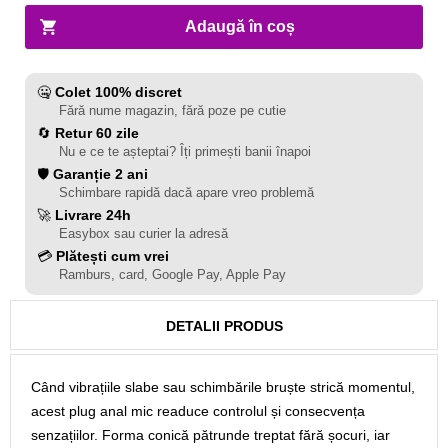
Adaugă în coș
🤐
Colet 100% discret
Fără nume magazin, fără poze pe cutie
🔄
Retur 60 zile
Nu e ce te așteptai? Îți primești banii înapoi
🛡️
Garanție 2 ani
Schimbare rapidă dacă apare vreo problemă
🚀
Livrare 24h
Easybox sau curier la adresă
💳
Plătești cum vrei
Ramburs, card, Google Pay, Apple Pay
DETALII PRODUS
Când vibrațiile slabe sau schimbările bruște strică momentul,
acest plug anal mic readuce controlul și consecvența
senzațiilor. Forma conică pătrunde treptat fără șocuri, iar