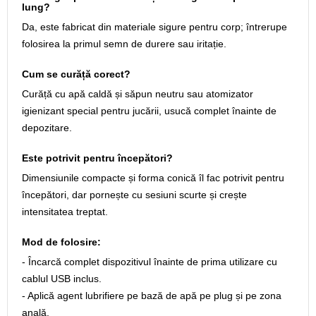
lung?
Da, este fabricat din materiale sigure pentru corp; întrerupe
folosirea la primul semn de durere sau iritație.
Cum se curăță corect?
Curăță cu apă caldă și săpun neutru sau atomizator
igienizant special pentru jucării, usucă complet înainte de
depozitare.
Este potrivit pentru începători?
Dimensiunile compacte și forma conică îl fac potrivit pentru
începători, dar pornește cu sesiuni scurte și crește
intensitatea treptat.
Mod de folosire:
- Încarcă complet dispozitivul înainte de prima utilizare cu
cablul USB inclus.
- Aplică agent lubrifiere pe bază de apă pe plug și pe zona
anală.