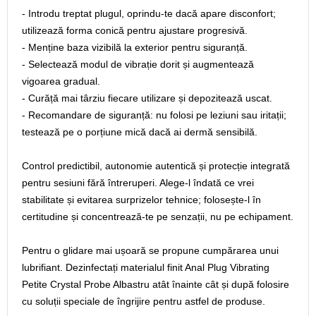
- Introdu treptat plugul, oprindu-te dacă apare disconfort;
utilizează forma conică pentru ajustare progresivă.
- Menține baza vizibilă la exterior pentru siguranță.
- Selectează modul de vibrație dorit și augmentează
vigoarea gradual.
- Curăță mai târziu fiecare utilizare și depozitează uscat.
- Recomandare de siguranță: nu folosi pe leziuni sau iritații;
testează pe o porțiune mică dacă ai dermă sensibilă.
Control predictibil, autonomie autentică și protecție integrată
pentru sesiuni fără întreruperi. Alege-l îndată ce vrei
stabilitate și evitarea surprizelor tehnice; folosește-l în
certitudine și concentrează-te pe senzații, nu pe echipament.
Pentru o glidare mai ușoară se propune cumpărarea unui
lubrifiant. Dezinfectați materialul finit Anal Plug Vibrating
Petite Crystal Probe Albastru atât înainte cât și după folosire
cu soluții speciale de îngrijire pentru astfel de produse.