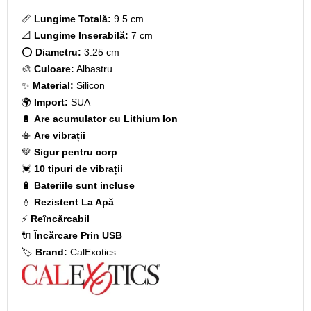
📏
Lungime Totală:
9.5 cm
📐
Lungime Inserabilă:
7 cm
⭕
Diametru:
3.25 cm
🎨
Culoare:
Albastru
✨
Material:
Silicon
🌍
Import:
SUA
🔋
Are acumulator cu Lithium Ion
📳
Are vibrații
💚
Sigur pentru corp
💓
10 tipuri de vibrații
🔋
Bateriile sunt incluse
💧
Rezistent La Apă
⚡
Reîncărcabil
🔌
Încărcare Prin USB
🏷️
Brand:
CalExotics