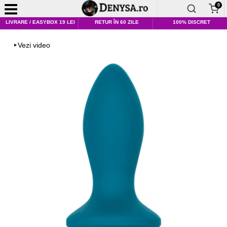
0
LIVRARE / EASYBOX 19 LEI
RETUR ÎN 60 ZILE
100% DISCRET
Vezi video