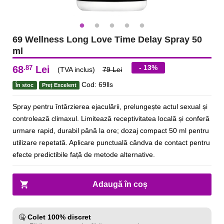
69 Wellness Long Love Time Delay Spray 50
ml
- 13%
.87
68
Lei
(TVA inclus)
79 Lei
Cod: 69lls
În stoc
Preț Excelent
Spray pentru întârzierea ejaculării, prelungește actul sexual și
controlează climaxul. Limitează receptivitatea locală și conferă
urmare rapid, durabil până la ore; dozaj compact 50 ml pentru
utilizare repetată. Aplicare punctuală cândva de contact pentru
efecte predictibile față de metode alternative.
Adaugă în coș
🤐
Colet 100% discret