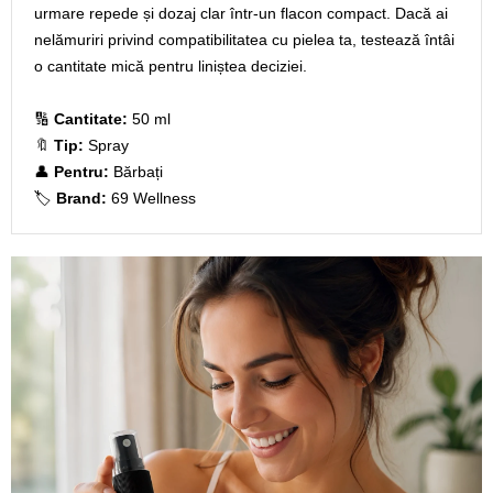
urmare repede și dozaj clar într-un flacon compact. Dacă ai
nelămuriri privind compatibilitatea cu pielea ta, testează întâi
o cantitate mică pentru liniștea deciziei.
🔢
Cantitate:
50 ml
🔖
Tip:
Spray
👤
Pentru:
Bărbați
🏷️
Brand:
69 Wellness