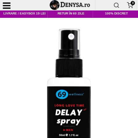
0
LIVRARE / EASYBOX 19 LEI
RETUR ÎN 60 ZILE
100% DISCRET