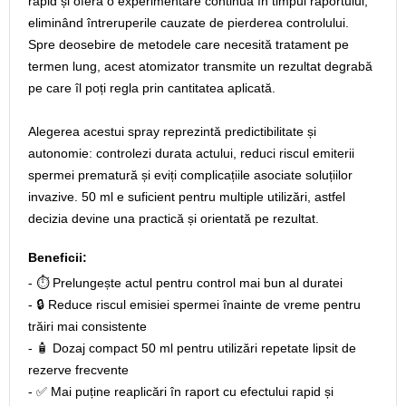
rapid și oferă o experimentare continuă în timpul raportului,
eliminând întreruperile cauzate de pierderea controlului.
Spre deosebire de metodele care necesită tratament pe
termen lung, acest atomizator transmite un rezultat degrabă
pe care îl poți regla prin cantitatea aplicată.
Alegerea acestui spray reprezintă predictibilitate și
autonomie: controlezi durata actului, reduci riscul emiterii
spermei prematură și eviți complicațiile asociate soluțiilor
invazive. 50 ml e suficient pentru multiple utilizări, astfel
decizia devine una practică și orientată pe rezultat.
Beneficii:
- ⏱️ Prelungește actul pentru control mai bun al duratei
- 🔒 Reduce riscul emisiei spermei înainte de vreme pentru
trăiri mai consistente
- 🧴 Dozaj compact 50 ml pentru utilizări repetate lipsit de
rezerve frecvente
- ✅ Mai puține reaplicări în raport cu efectului rapid și