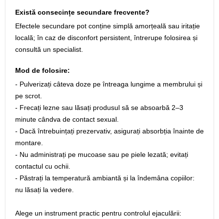
Există consecințe secundare frecvente?
Efectele secundare pot conține simplă amorțeală sau iritație
locală; în caz de disconfort persistent, întrerupe folosirea și
consultă un specialist.
Mod de folosire:
- Pulverizați câteva doze pe întreaga lungime a membrului și
pe scrot.
- Frecați lezne sau lăsați produsul să se absoarbă 2–3
minute cândva de contact sexual.
- Dacă întrebuințați prezervativ, asigurați absorbția înainte de
montare.
- Nu administrați pe mucoase sau pe piele lezată; evitați
contactul cu ochii.
- Păstrați la temperatură ambiantă și la îndemâna copiilor:
nu lăsați la vedere.
Alege un instrument practic pentru controlul ejaculării: