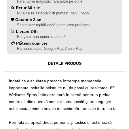
Fără nume magazin, fără poze pe cutie
🔄
Retur 60 zile
Nu e ce te așteptai? Îți primești banii înapoi
🛡️
Garanție 2 ani
Schimbare rapidă dacă apare vreo problemă
🚀
Livrare 24h
Easybox sau curier la adresă
💳
Plătești cum vrei
Ramburs, card, Google Pay, Apple Pay
DETALII PRODUS
îndată ce ejacularea precoce întrerupe momentele
importante, soluțiile obișnuite nu țin pasul cu realitatea. 69
Wellness Spray Întârziere intră în scenă pentru a prelua
controlul: diminuează sensibilitatea locală și prelungește
actul sexual minus nevoie de schimbări radicale în rutina ta.
Formula se aplică direct pe penis și testicule, acționează