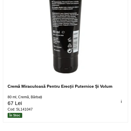
Cremă Miraculoasă Pentru Erecții Puternice Și Volum
80 ml, Cremă, Bărbați
ℹ️
67 Lei
Cod: SL141047
În Stoc