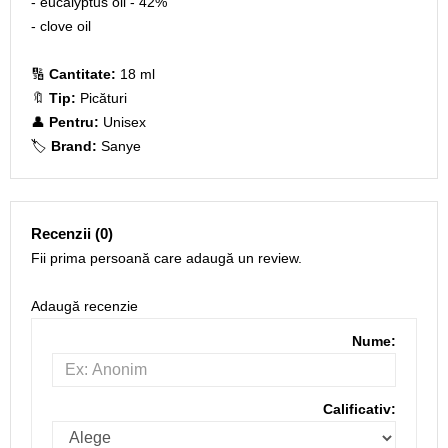
- eucalyptus oil - 42%
- clove oil
🔢
Cantitate:
18 ml
🔖
Tip:
Picături
👤
Pentru:
Unisex
🏷️
Brand:
Sanye
Recenzii (0)
Fii prima persoană care adaugă un review.
Adaugă recenzie
Nume:
Calificativ: