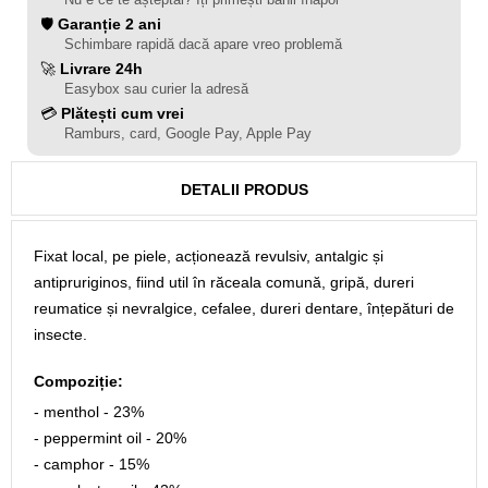
🛡️
Garanție 2 ani
Schimbare rapidă dacă apare vreo problemă
🚀
Livrare 24h
Easybox sau curier la adresă
💳
Plătești cum vrei
Ramburs, card, Google Pay, Apple Pay
DETALII PRODUS
Fixat local, pe piele, acționează revulsiv, antalgic și
antipruriginos, fiind util în răceala comună, gripă, dureri
reumatice și nevralgice, cefalee, dureri dentare, înțepături de
insecte.
Compoziție:
- menthol - 23%
- peppermint oil - 20%
- camphor - 15%