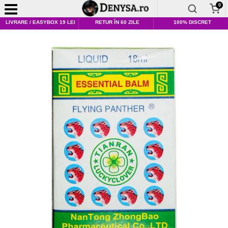
0
LIVRARE / EASYBOX 19 LEI
RETUR ÎN 60 ZILE
100% DISCRET