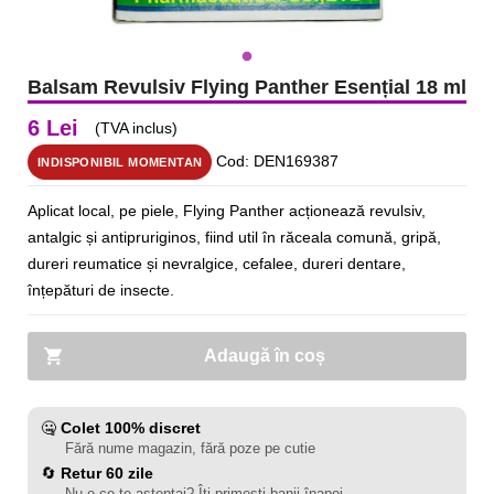
Balsam Revulsiv Flying Panther Esențial 18 ml
6 Lei
(TVA inclus)
Cod: DEN169387
INDISPONIBIL MOMENTAN
Aplicat local, pe piele, Flying Panther acționează revulsiv,
antalgic și antipruriginos, fiind util în răceala comună, gripă,
dureri reumatice și nevralgice, cefalee, dureri dentare,
înțepături de insecte.
Adaugă în coș
🤐
Colet 100% discret
Fără nume magazin, fără poze pe cutie
🔄
Retur 60 zile
Nu e ce te așteptai? Îți primești banii înapoi