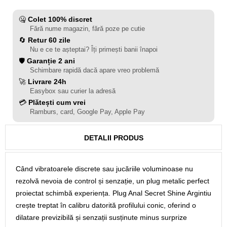
🤐
Colet 100% discret
Fără nume magazin, fără poze pe cutie
🔄
Retur 60 zile
Nu e ce te așteptai? Îți primești banii înapoi
🛡️
Garanție 2 ani
Schimbare rapidă dacă apare vreo problemă
🚀
Livrare 24h
Easybox sau curier la adresă
💳
Plătești cum vrei
Ramburs, card, Google Pay, Apple Pay
DETALII PRODUS
Când vibratoarele discrete sau jucăriile voluminoase nu
rezolvă nevoia de control și senzație, un plug metalic perfect
proiectat schimbă experiența. Plug Anal Secret Shine Argintiu
crește treptat în calibru datorită profilului conic, oferind o
dilatare previzibilă și senzații susținute minus surprize