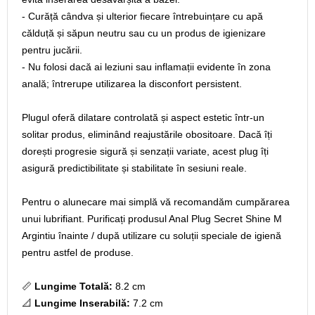
- Curăță cândva și ulterior fiecare întrebuințare cu apă
călduță și săpun neutru sau cu un produs de igienizare
pentru jucării.
- Nu folosi dacă ai leziuni sau inflamații evidente în zona
anală; întrerupe utilizarea la disconfort persistent.
Plugul oferă dilatare controlată și aspect estetic într-un
solitar produs, eliminând reajustările obositoare. Dacă îți
dorești progresie sigură și senzații variate, acest plug îți
asigură predictibilitate și stabilitate în sesiuni reale.
Pentru o alunecare mai simplă vă recomandăm cumpărarea
unui lubrifiant. Purificați produsul Anal Plug Secret Shine M
Argintiu înainte / după utilizare cu soluții speciale de igienă
pentru astfel de produse.
📏
Lungime Totală:
8.2 cm
📐
Lungime Inserabilă:
7.2 cm