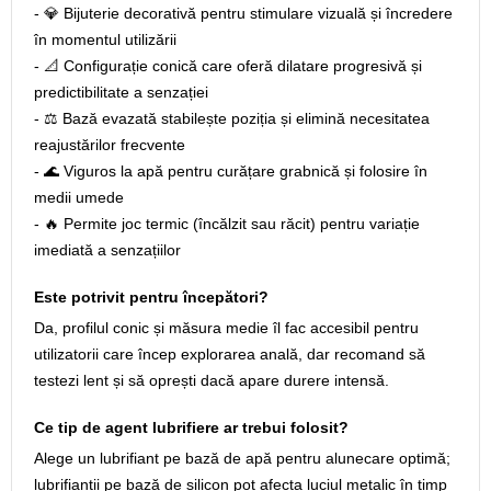
- 💎 Bijuterie decorativă pentru stimulare vizuală și încredere
în momentul utilizării
- 📐 Configurație conică care oferă dilatare progresivă și
predictibilitate a senzației
- ⚖️ Bază evazată stabilește poziția și elimină necesitatea
reajustărilor frecvente
- 🌊 Viguros la apă pentru curățare grabnică și folosire în
medii umede
- 🔥 Permite joc termic (încălzit sau răcit) pentru variație
imediată a senzațiilor
Este potrivit pentru începători?
Da, profilul conic și măsura medie îl fac accesibil pentru
utilizatorii care încep explorarea anală, dar recomand să
testezi lent și să oprești dacă apare durere intensă.
Ce tip de agent lubrifiere ar trebui folosit?
Alege un lubrifiant pe bază de apă pentru alunecare optimă;
lubrifianții pe bază de silicon pot afecta luciul metalic în timp