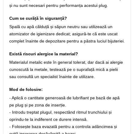
și nu sunt necesari pentru performanța acestui plug.
Cum se curăță în siguranță?
Spală cu apă călduță și săpun neutru sau utilizează un
atomizator de igienizare dedicat; asigură-te că este uscat
complet înainte de depozitare pentru a păstra luciul bijuteriei.
Există riscuri alergice la material?
Materialul metalic este în general tolerat, dar dacă ai alergie
cunoscută la metale, testează pe o suprafață mică a pielii
sau consultă un specialist înainte de utilizare.
Mod de folosire:
- Aplică o cantitate generoasă de lubrifiant pe bază de apă
pe plug și pe zona de inserție.
- Introdu treptat plugul, respectând ritmul trunchiului și
oprindu-te la indiferent ce durere intensă.
- Folosește baza evazată pentru a controla adâncimea și
evită inserarea desăvârșită a bazei.