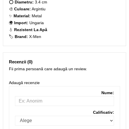
⭕
Diametru:
3.4 cm
🎨
Culoare:
Argintiu
✨
Material:
Metal
🌍
Import:
Ungaria
💧
Rezistent La Apă
🏷️
Brand:
X-Men
Recenzii (0)
Fii prima persoană care adaugă un review.
Adaugă recenzie
Nume:
Calificativ: