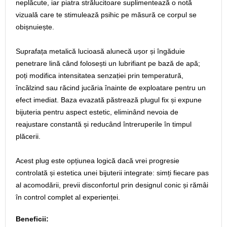
neplăcute, iar piatra strălucitoare suplimentează o notă
vizuală care te stimulează psihic pe măsură ce corpul se
obișnuiește.
Suprafața metalică lucioasă alunecă ușor și îngăduie
penetrare lină când folosești un lubrifiant pe bază de apă;
poți modifica intensitatea senzației prin temperatură,
încălzind sau răcind jucăria înainte de exploatare pentru un
efect imediat. Baza evazată păstrează plugul fix și expune
bijuteria pentru aspect estetic, eliminând nevoia de
reajustare constantă și reducând întreruperile în timpul
plăcerii.
Acest plug este opțiunea logică dacă vrei progresie
controlată și estetica unei bijuterii integrate: simți fiecare pas
al acomodării, previi disconfortul prin designul conic și rămâi
în control complet al experienței.
Beneficii: