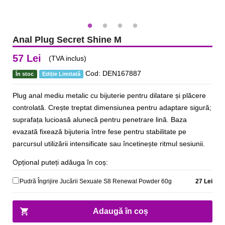
Anal Plug Secret Shine M
57 Lei
(TVA inclus)
Cod: DEN167887
În stoc
Ediție Limitată
Plug anal mediu metalic cu bijuterie pentru dilatare și plăcere
controlată. Crește treptat dimensiunea pentru adaptare sigură;
suprafața lucioasă alunecă pentru penetrare lină. Baza
evazată fixează bijuteria între fese pentru stabilitate pe
parcursul utilizării intensificate sau încetinește ritmul sesiunii.
Opțional puteți adăuga în coș:
Pudră Îngrijire Jucării Sexuale S8 Renewal Powder 60g
27 Lei
Adaugă în coș